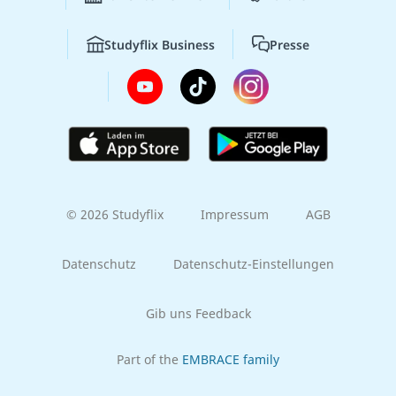
Studyflix Business
Presse
© 2026 Studyflix
Impressum
AGB
Datenschutz
Datenschutz-Einstellungen
Gib uns Feedback
Part of the
EMBRACE family