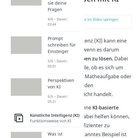
sie deine
lösen
Fragen
zur Stelle im Video springen
4/6 – Dauer:
(00:14)
03:44
Prompt
Künstliche Intelligenz (KI) kann eine
schreiben für
große Hilfe sein, wenn es darum
Einsteiger
geht,
Hausaufgaben zu lösen.
Dabei
5/6 – Dauer:
05:01
spielt es keine Rolle, ob es sich um
eine komplizierte Matheaufgabe oder
Perspektiven
einen Aufsatz für den
von KI
Geschichtsunterricht handelt.
6/6 – Dauer:
05:21
Es gibt verschiedene
KI-basierte
Künstliche Intelligenz (KI)
Werkzeuge
, die dabei helfen können,
Funktionsweise von KI
Hausaufgaben effizienter zu
erledigen. Ein bekanntes Beispiel ist
Was ist