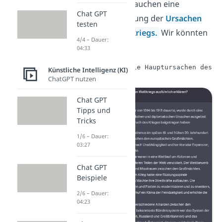
schreiben und brauchen eine
Chat GPT
detaillierte Erklärung der
Ursachen
testen
des
Ersten Weltkriegs.
Wir könnten
4/4 – Dauer:
ChatGPT fragen:
04:33
 Kannst du mir die Hauptursachen des E
Künstliche Intelligenz (KI)
ChatGPT nutzen
Chat GPT
Tipps und
Tricks
1/6 – Dauer:
03:27
Chat GPT
Beispiele
2/6 – Dauer:
04:23