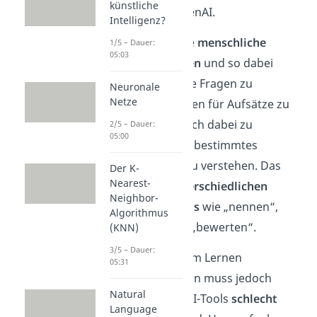
künstliche
ChatGPT
von OpenAI.
Intelligenz?
ChatGPT kann die
menschliche
1/5 – Dauer:
05:03
Sprache verstehen
und so dabei
helfen, schwierige Fragen zu
Neuronale
Netze
beantworten, Ideen für Aufsätze zu
liefern oder einfach dabei zu
2/5 – Dauer:
05:00
unterstützen, ein bestimmtes
Konzept besser zu verstehen. Das
Der K-
Nearest-
geht auch in
unterschiedlichen
Neighbor-
Anspruchsniveaus
wie „nennen“,
Algorithmus
„erläutern“ oder „bewerten“.
(KNN)
3/5 – Dauer:
KI kann einen beim Lernen
05:31
unterstützen
. Man muss jedoch
Natural
bedenken, dass KI-Tools
schlecht
Language