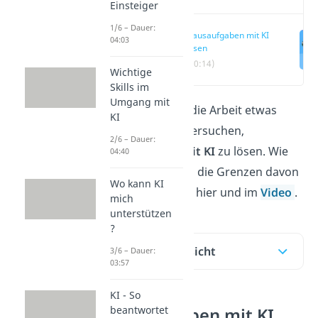
Einsteiger
1/6 – Dauer:
Hausaufgaben mit KI
04:03
lösen
(00:14)
Wichtige
Skills im
Umgang mit
Viele wollen sich die Arbeit etwas
KI
erleichtern und versuchen,
2/6 – Dauer:
Hausaufgaben mit KI
zu lösen. Wie
04:40
das geht und was die Grenzen davon
Wo kann KI
sind, erklären wir hier und im
Video
.
mich
unterstützen
?
Inhaltsübersicht
3/6 – Dauer:
03:57
KI - So
beantwortet
Hausaufgaben mit KI