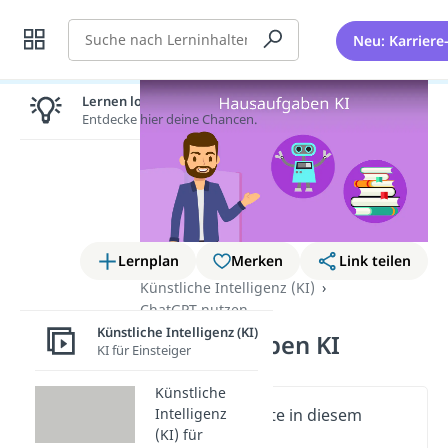
Suche
Neu: Karriere
Lernen lohnt sich!
Entdecke hier deine Chancen.
Lernplan
Merken
Link teilen
Künstliche Intelligenz (KI)
ChatGPT nutzen
Künstliche Intelligenz (KI)
Hausaufgaben KI
KI für Einsteiger
Künstliche
Wichtige Inhalte in diesem
Intelligenz
(KI) für
Video