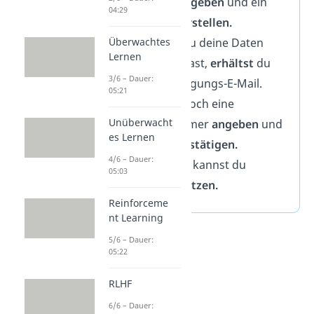
Adresse
eingeben
und ein
04:29
Passwort
erstellen.
Nachdem du deine Daten
Überwachtes
Lernen
bestätigt
hast,
erhältst
du
3/6 – Dauer:
eine Bestätigungs-E-Mail.
05:21
Du musst noch eine
Unüberwacht
Handynummer
angeben
und
es Lernen
die auch
bestätigen.
4/6 – Dauer:
Super! Jetzt kannst du
05:03
ChatGPT
nutzen.
Reinforceme
nt Learning
5/6 – Dauer:
05:22
RLHF
6/6 – Dauer: