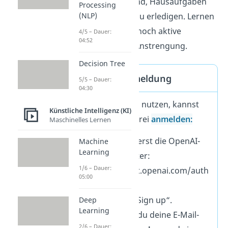
dazu geeignet
sind, Hausaufgaben
Processing
komplett alleine zu erledigen. Lernen
(NLP)
erfordert immer noch aktive
4/5 – Dauer:
04:52
Beteiligung und Anstrengung.
Decision Tree
ChatGPT Anmeldung
5/5 – Dauer:
04:30
Um ChatGPT zu nutzen, kannst
Künstliche Intelligenz (KI)
du dich kostenfrei
anmelden:
Maschinelles Lernen
Besuche
zuerst die OpenAI-
Machine
Learning
Website unter:
1/6 – Dauer:
https://chat.openai.com/auth
05:00
/login.
Klicke
auf „Sign up“.
Deep
Learning
Hier musst du deine E-Mail-
2/6 – Dauer: