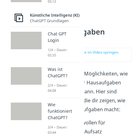
05:13
Künstliche Intelligenz (KI)
ChatGPT Grundlagen
KI Hausaufgaben
Chat GPT
Beispiele
Login
1/4 – Dauer:
zur Stelle im Video springen
02:25
(00:49)
Was ist
Es gibt unzählige Möglichkeiten, wie
ChatGPT?
ChatGPT als KI für Hausaufgaben
2/4 – Dauer:
04:08
genutzt werden kann. Hier sind
einige
Beispiele,
die dir zeigen, wie
Wie
eine KI die Hausaufgaben macht:
funktioniert
ChatGPT?
Geschichte
: Wir wollen für
3/4 – Dauer:
Geschichte einen Aufsatz
03:44