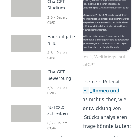
ChatGPT
Studium
3/6 – Dauer:
03:52
Hausaufgabe
n KI
4/6 – Dauer:
Hauptursachen des 1. Weltkriegs laut
04:31
ChatGPT
ChatGPT
Bewerbung
Englisch
: Wir machen ein Referat
5/6 – Dauer:
über
Shakespeares
„Romeo und
05:05
Julia“
und sind uns nicht sicher, wie
KI-Texte
wir die Charakterentwicklung von
schreiben
Julia im Laufe des Stücks analysieren
6/6 – Dauer:
sollen. Unsere Anfrage könnte lauten:
03:44