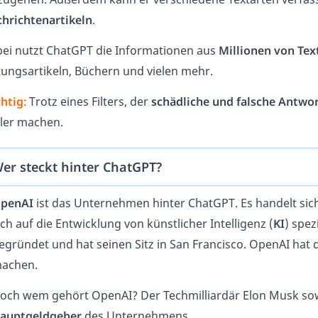
hrichtenartikeln
.
ei nutzt ChatGPT die Informationen aus
Millionen von Tex
tungsartikeln, Büchern und vielen mehr.
htig:
Trotz eines Filters, der
schädliche und falsche Antwo
ler machen.
er steckt hinter ChatGPT?
penAI
ist das Unternehmen hinter ChatGPT. Es handelt sich
ich auf die Entwicklung von künstlicher Intelligenz (
KI
) spez
egründet und hat seinen Sitz in San Francisco. OpenAI hat di
achen.
och wem gehört OpenAI? Der Techmilliardär Elon Musk sowi
auptgeldgeber
des Unternehmens.