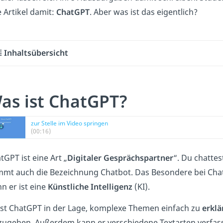
e Artikel damit:
ChatGPT
. Aber was ist das eigentlich?
Inhaltsübersicht
as ist ChatGPT?
zur Stelle im Video springen
(00:16)
tGPT ist eine Art „
Digitaler
Gesprächspartner
“. Du chattes
mt auch die Bezeichnung Chatbot. Das Besondere bei ChatG
n er ist eine
Künstliche Intelligenz
(KI).
ist ChatGPT in der Lage, komplexe Themen einfach zu
erklä
zugehen. Außerdem kann er verschiedene Textarten verfa