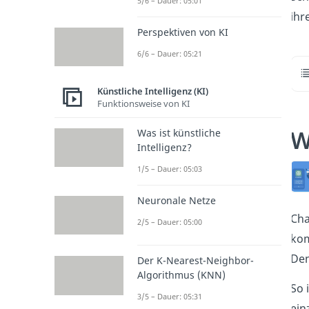
5/6 – Dauer: 05:01
ihr
Perspektiven von KI
6/6 – Dauer: 05:21
Künstliche Intelligenz (KI)
Funktionsweise von KI
W
Was ist künstliche
Intelligenz?
1/5 – Dauer: 05:03
Neuronale Netze
Cha
2/5 – Dauer: 05:00
kom
Den
Der K-Nearest-Neighbor-
Algorithmus (KNN)
So 
3/5 – Dauer: 05:31
ein