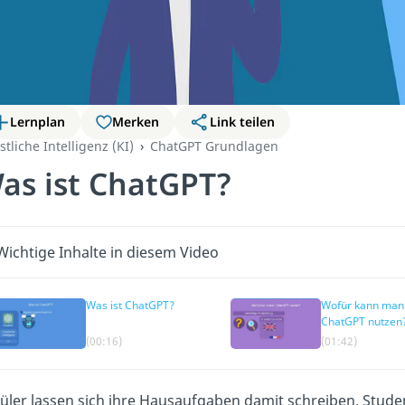
Lernplan
Merken
Link teilen
tliche Intelligenz (KI)
ChatGPT Grundlagen
as ist ChatGPT?
Wichtige Inhalte in diesem Video
Was ist ChatGPT?
Wofür kann man
ChatGPT nutzen
(00:16)
(01:42)
üler lassen sich ihre Hausaufgaben damit schreiben. Studen