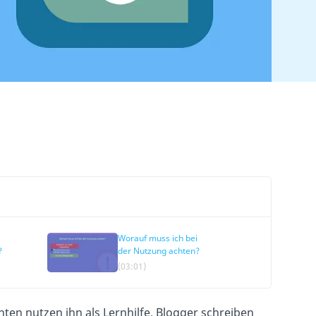
Worauf muss ich bei
?
der Nutzung achten?
(03:01)
ten nutzen ihn als Lernhilfe. Blogger schreiben