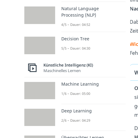
Nac
Natural Language
Processing (NLP)
Dab
4/5 – Dauer: 04:52
Zei
Decision Tree
Wic
5/5 – Dauer: 04:30
Feh
Künstliche Intelligenz (KI)
Maschinelles Lernen
W
Machine Learning
O
1/6 – Dauer: 05:00
s
g
Deep Learning
m
2/6 – Dauer: 04:29
D
H
Überwachtes Lernen