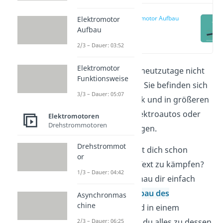
Elektromotor Aufbau
Elektromotor
Aufbau
(00:12)
2/3 – Dauer: 03:52
Elektromotor
Elektromotoren sind heutzutage nicht
Funktionsweise
mehr weg zu denken. Sie befinden sich
3/3 – Dauer: 05:07
in Haushaltselektronik und in größeren
Anwendungen wie Elektroautos oder
Elektromotoren
Drehstrommotoren
großen Industrieanlagen.
Drehstrommot
Du hast gar keine Lust dich schon
or
wieder durch so viel Text zu kämpfen?
1/3 – Dauer: 04:42
Gar kein Problem, schau dir einfach
unser Video zum
Aufbau des
Asynchronmas
chine
Elektromotors
an und in einem
weiteren Video lernst du alles zu dessen
2/3 – Dauer: 06:25