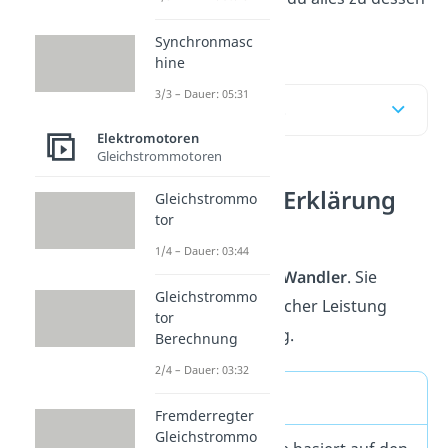
Funktionsweise
.
Synchronmasc
hine
3/3 – Dauer: 05:31
Inhaltsübersicht
Elektromotoren
Gleichstrommotoren
Elektromotor Erklärung
Gleichstrommo
tor
Elektromotoren sind
1/4 – Dauer: 03:44
elektromechanische Wandler
. Sie
Gleichstrommo
erzeugen aus elektrischer Leistung
tor
mechanische Leistung.
Berechnung
2/4 – Dauer: 03:32
Merke
Fremderregter
Gleichstrommo