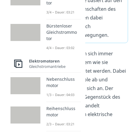
Ihre Funktionsweise basiert auf den
tor
magnetischen Eigenschaften des
3/4 – Dauer: 03:21
Stroms. Sie erzeugen dabei
rotierende
, aber auch
Bürstenloser
Gleichstrommo
translatorische
Bewegungen.
tor
4/4 – Dauer: 03:02
Magnete beeinflussen sich immer
Elektromotoren
gegenseitig, je nachdem wie sie
Gleichstromantriebe
zueinander ausgerichtet werden. Dabei
stoßen sich gleiche Pole ab und
Nebenschluss
motor
ungleiche Pole ziehen sich an. Der
1/3 – Dauer: 04:03
Elektromotor ist das Gegenstück des
Generators
, dieser wandelt
Reihenschluss
Bewegungsleistung in elektrische
motor
Leistung um.
2/3 – Dauer: 03:21