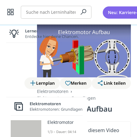
Suche
Neu: Karriere
Lernen lohnt sich!
Entdecke hier deine Chancen.
Lernplan
Merken
Link teilen
Elektromotoren
Elektromotoren: Grundlagen
Elektromotoren
Elektromotor Aufbau
Elektromotoren: Grundlagen
Elektromotor
Wichtige Inhalte in diesem Video
1/3 – Dauer: 04:14