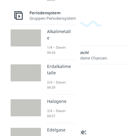
Periodensystem
Gruppen Periodensystem
Alkalimetall
e
1/4 – Dauer:
Lernen lohnt sich!
04:24
Entdecke hier deine Chancen.
Erdalkalime
talle
2/4 – Dauer:
04:39
Halogene
3/4 – Dauer:
04:57
Edelgase
Weitere Inhalte: