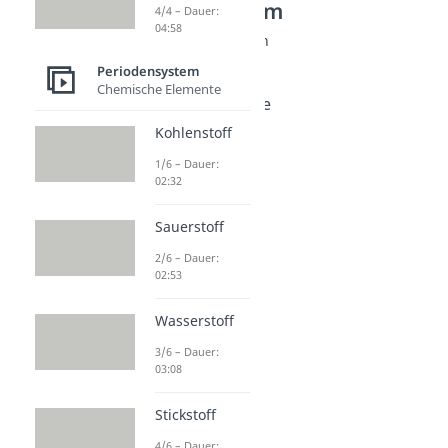
Periodensystem
4/4 – Dauer:
04:58
Chemie Eigenschaften
Elektronegativität
Periodensystem
Dauer: 04:58
Chemische Elemente
Ionisierungsenergie
Dauer: 04:03
Kohlenstoff
Elektronenaffinität
1/6 – Dauer:
Dauer: 04:49
02:32
Sauerstoff
2/6 – Dauer:
02:53
Wasserstoff
3/6 – Dauer:
03:08
Stickstoff
4/6 – Dauer: