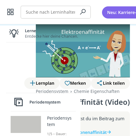
Suche
Neu: Karriere
Lernen lohnt sich!
Entdecke hier deine Chancen.
Lernplan
Merken
Link teilen
Periodensystem
Chemie Eigenschaften
Elektronenaffinität (Video)
Periodensystem
Periodensys
Weitere Infos erhältst du im Beitrag zum
tem
Video
zum Beitrag: Elektronenaffinität
1/5 – Dauer: