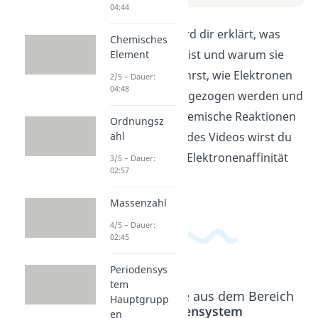
04:44
In diesem Video wird dir erklärt, was
Chemisches
Elektronenaffinität ist und warum sie
Element
wichtig ist. Du erfährst, wie Elektronen
2/5 – Dauer:
04:48
von einem Atom angezogen werden und
wie sich dies auf chemische Reaktionen
Ordnungsz
auswirkt. Am Ende des Videos wirst du
ahl
die Bedeutung der Elektronenaffinität
3/5 – Dauer:
02:57
besser verstehen.
Massenzahl
4/5 – Dauer:
02:45
Periodensys
tem
Beliebte Inhalte aus dem Bereich
Hauptgrupp
Periodensystem
en