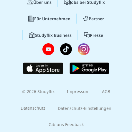
Über uns
Jobs bei Studyflix
Für Unternehmen
Partner
Studyflix Business
Presse
© 2026 Studyflix
Impressum
AGB
Datenschutz
Datenschutz-Einstellungen
Gib uns Feedback