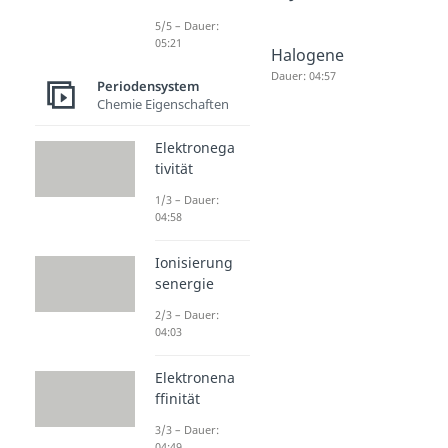
5/5 – Dauer:
05:21
Alkalimet
Erdalkali
Halogene
alle
metalle
Dauer: 04:57
Periodensystem
Dauer: 04:24
Dauer: 04:39
Chemie Eigenschaften
Elektronega
tivität
1/3 – Dauer:
04:58
Ionisierung
senergie
2/3 – Dauer:
04:03
Elektronena
ffinität
3/3 – Dauer:
04:49