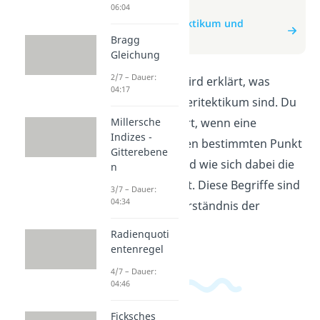
zum Video
06:04
zum Beitrag: Eutektikum und
Peritektikum
Bragg
Gleichung
2/7 – Dauer:
In diesem Video wird erklärt, was
04:17
Eutektikum und Peritektikum sind. Du
Millersche
lernst, was passiert, wenn eine
Indizes -
Legierung auf einen bestimmten Punkt
Gitterebene
abgekühlt wird und wie sich dabei die
n
Struktur verändert. Diese Begriffe sind
3/7 – Dauer:
04:34
wichtig für das Verständnis der
Materialkunde.
Radienquoti
entenregel
4/7 – Dauer:
04:46
Ficksches