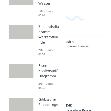
Wasser
1/8 – Dauer:
05:04
Zustandsdia
gramm
Werkstoffku
Lernen lohnt sich!
nde
Entdecke hier deine Chancen.
2/8 – Dauer:
03:54
Eisen-
Kohlenstoff-
Diagramm
3/8 – Dauer:
04:47
Gibbssche
Weitere Inhalte:
Phasenrege
l