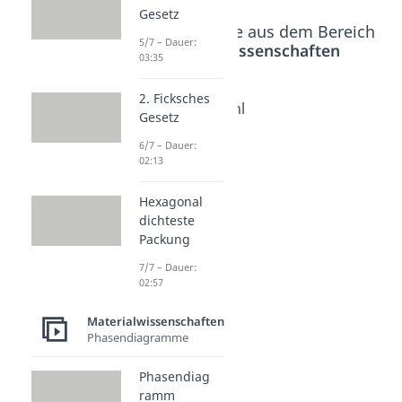
Gesetz
Beliebte Inhalte aus dem Bereich
5/7 – Dauer:
Materialwissenschaften
03:35
2. Ficksches
Hebelges
Gitterfehl
Gesetz
etz
er
6/7 – Dauer:
Phasendi
Dauer: 04:50
02:13
agramm
Dauer: 02:53
Hexagonal
dichteste
Packung
7/7 – Dauer:
02:57
Materialwissenschaften
Phasendiagramme
Phasendiag
ramm