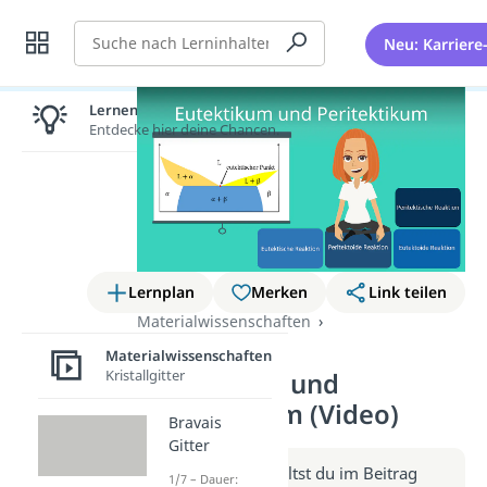
Suche
Neu: Karriere
Lernen lohnt sich!
Entdecke hier deine Chancen.
Lernplan
Merken
Link teilen
Materialwissenschaften
Phasendiagramme
Materialwissenschaften
Kristallgitter
Eutektikum und
Peritektikum (Video)
Bravais
Gitter
Weitere Infos erhältst du im Beitrag
1/7 – Dauer: