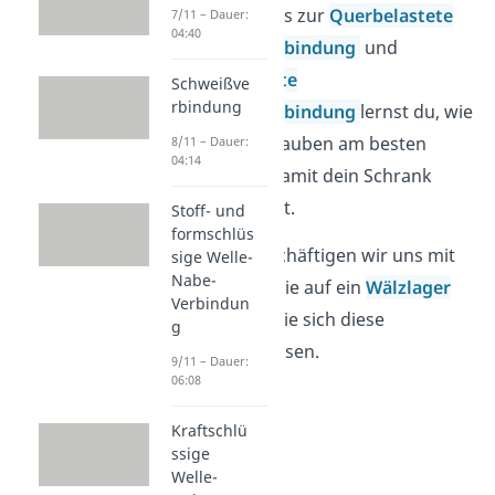
In den Videos zur
Querbelastete
7/11 – Dauer:
04:40
Schraubenverbindung
und
Längsbelastete
Schweißve
rbindung
Schraubenverbindung
lernst du, wie
du deine Schrauben am besten
8/11 – Dauer:
04:14
vorspannst, damit dein Schrank
zusammenhält.
Stoff- und
formschlüs
Danach beschäftigen wir uns mit
sige Welle-
Nabe-
den Kräften, die auf ein
Wälzlager
Verbindun
wirken, und wie sich diese
g
reduzieren lassen.
9/11 – Dauer:
06:08
Kraftschlü
ssige
Welle-