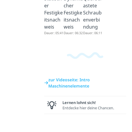
er
cher
astete
Festigke
Festigke
Schraub
itsnach
itsnach
enverbi
weis
weis
ndung
Dauer: 05:41
Dauer: 06:32
Dauer: 06:11
zur Videoseite: Intro
Maschinenelemente
Lernen lohnt sich!
Entdecke hier deine Chancen.