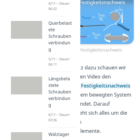
4/11 – Dauer:
06:32
Querbelast
ete
Schrauben
verbindun
g
Statischer Festigkeitsnachweis
5/11 – Dauer:
06:11
Im Gegensatz dazu schauen wir
uns im nächsten Video den
Längsbela
Dynamischen Festigkeitsnachweis
stete
Schrauben
an, der bei einem bewegten System
verbindun
Anwendung findet. Darauf
g
aufbauend dreht sich alles um die
6/11 – Dauer:
03:36
verschiedenen
Verbindungselemente.
Wälzlager