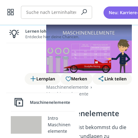
Suche
Neu: Karriere
Lernen lohnt sich!
Entdecke hier deine Chancen.
Lernplan
Merken
Link teilen
Maschinenelemente
Maschinenelemente
Maschinenelemente
Intro
Maschinenelemente
Intro
Maschinen
In dieser Playlist bekommst du die
elemente
wichtigsten Grundlagen zu