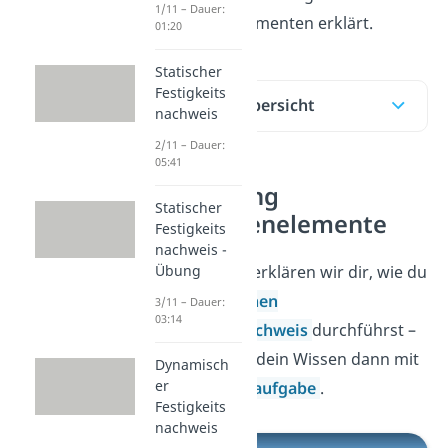
1/11 – Dauer:
Maschinenelementen erklärt.
01:20
Statischer
Festigkeits
Inhaltsübersicht
nachweis
2/11 – Dauer:
05:41
Gliederung
Statischer
Maschinenelemente
Festigkeits
nachweis -
Zu allererst erklären wir dir, wie du
Übung
einen
Statischen
3/11 – Dauer:
03:14
Festigkeitsnachweis
durchführst –
und vertiefen dein Wissen dann mit
Dynamisch
er
einer
Übungsaufgabe
.
Festigkeits
nachweis