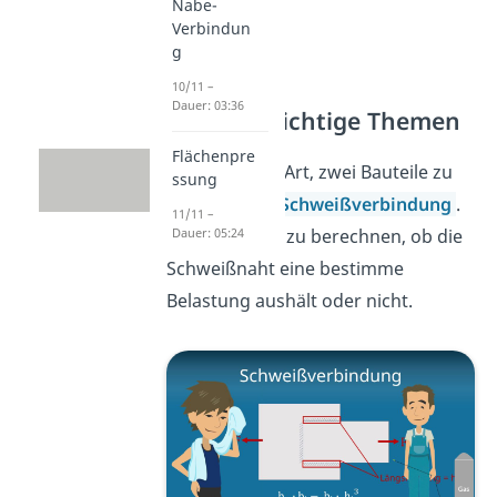
Nabe-
Verbindun
g
10/11 –
Dauer: 03:36
Weitere wichtige Themen
Flächenpre
Eine andere Art, zwei Bauteile zu
ssung
fügen, ist die
Schweißverbindung
.
11/11 –
Hier lernst du zu berechnen, ob die
Dauer: 05:24
Schweißnaht eine bestimme
Belastung aushält oder nicht.