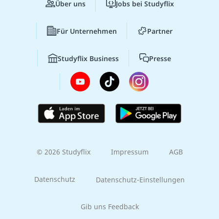
Über uns
Jobs bei Studyflix
Für Unternehmen
Partner
Studyflix Business
Presse
© 2026 Studyflix
Impressum
AGB
Datenschutz
Datenschutz-Einstellungen
Gib uns Feedback