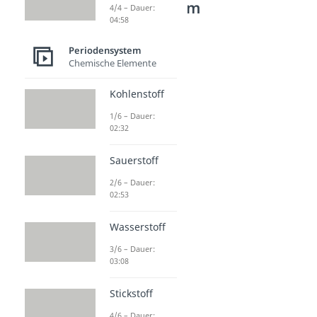
Periodensystem
4/4 – Dauer:
04:58
Chemische Elemente
Kohlenstoff
Periodensystem
Dauer: 02:32
Chemische Elemente
Sauerstoff
Dauer: 02:53
Kohlenstoff
Wasserstoff
1/6 – Dauer:
Dauer: 03:08
02:32
Stickstoff
Dauer: 02:35
Phosphor
Sauerstoff
Dauer: 02:51
2/6 – Dauer:
Schwefel
02:53
Dauer: 02:28
Wasserstoff
3/6 – Dauer:
03:08
Stickstoff
4/6 – Dauer: