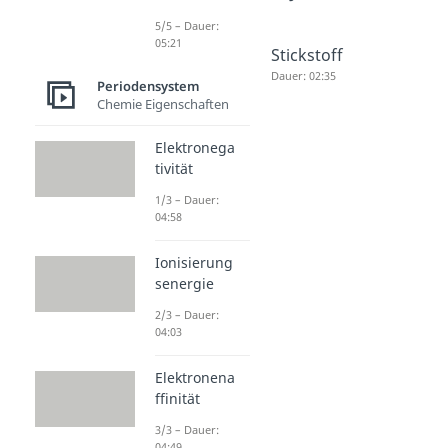
5/5 – Dauer:
05:21
Sauerstof
Wasserst
Stickstoff
f
off
Dauer: 02:35
Periodensystem
Dauer: 02:53
Dauer: 03:08
Chemie Eigenschaften
Elektronega
tivität
1/3 – Dauer:
04:58
Ionisierung
senergie
2/3 – Dauer:
04:03
Elektronena
ffinität
3/3 – Dauer:
04:49