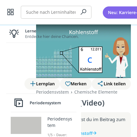
Suche
Neu: Karriere
Lernen lohnt sich!
Entdecke hier deine Chancen.
Lernplan
Merken
Link teilen
Periodensystem
Chemische Elemente
Kohlenstoff (Video)
Periodensystem
Periodensys
Weitere Infos erhältst du im Beitrag zum
tem
Video
zum Beitrag: Kohlenstoff
1/5 – Dauer: