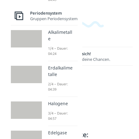
Periodensystem
Gruppen Periodensystem
Alkalimetall
e
1/4 – Dauer:
Lernen lohnt sich!
04:24
Entdecke hier deine Chancen.
Erdalkalime
talle
2/4 – Dauer:
04:39
Halogene
3/4 – Dauer:
04:57
Edelgase
Weitere Inhalte: