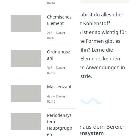
04:44
In diesem Video erfährst du alles über
Chemisches
Kohlenstoff: Was ist Kohlenstoff
Element
überhaupt? Warum ist er so wichtig für
2/5 – Dauer:
04:48
unser Leben? Welche Formen gibt es
und wo findet man ihn? Lerne die
Ordnungsz
Grundlagen dieses Elements kennen
ahl
und seine vielfältigen Anwendungen in
3/5 – Dauer:
02:57
der Natur und Industrie.
Massenzahl
4/5 – Dauer:
02:45
Periodensys
tem
Beliebte Inhalte aus dem Bereich
Hauptgrupp
Periodensystem
en