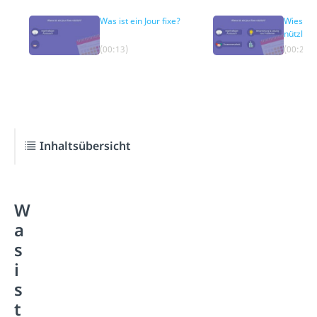
Was ist ein Jour fixe?
Wieso ist
nützlich
(00:13)
(00:27)
Inhaltsübersicht
W
a
s
i
s
t