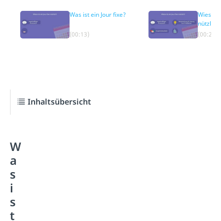
Was ist ein Jour fixe?
Wieso ist
nützlich
(00:13)
(00:27)
Inhaltsübersicht
W
a
s
i
s
t