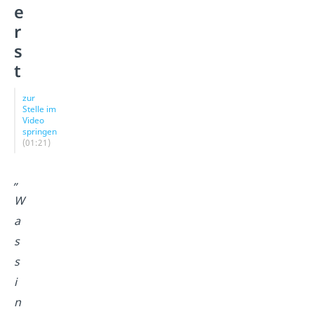
e
r
s
t
zur
Stelle im
Video
springen
(01:21)
„
W
a
s
s
i
n