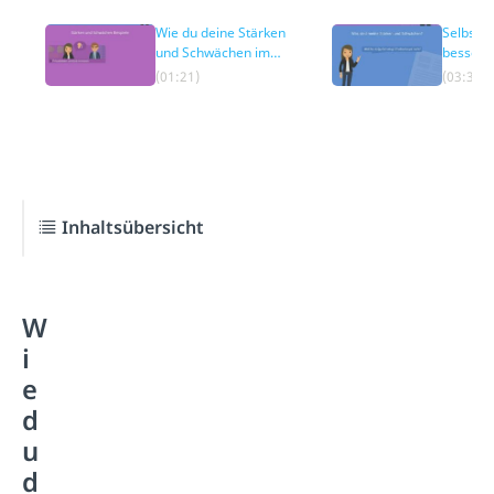
Wie du deine Stärken
Selbstre
und Schwächen im
bessere
Vorstellungsgespräch
Vorbere
(01:21)
(03:31)
überzeugend
präsentierst
Inhaltsübersicht
W
i
e
d
u
d