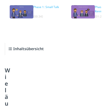
Phase 1: Small Talk
Phase 2
Kennenl
(00:34)
(01:20)
Inhaltsübersicht
W
i
e
l
ä
u