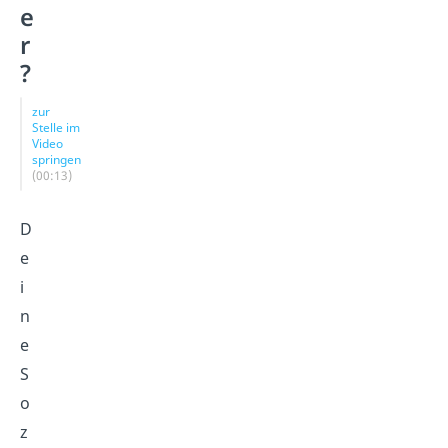
e
r
?
zur
Stelle im
Video
springen
(00:13)
D
e
i
n
e
S
o
z