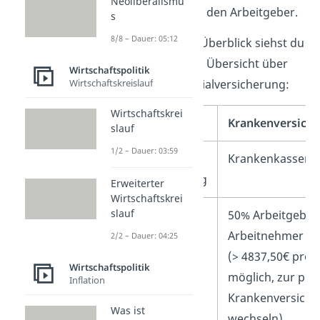
Neoliberalismu
Rentenversicherung den Arbeitgeber.
s
8/8 – Dauer: 05:12
Für einen besseren Überblick siehst du
hier eine
Tabelle
zur Übersicht über
Wirtschaftspolitik
Wirtschaftskreislauf
die 5 Säulen der Sozialversicherung:
Wirtschaftskrei
Merkmal
Krankenversich
slauf
1/2 – Dauer: 03:59
Träger der
Krankenkassen
Sozialversicherung
Erweiterter
Wirtschaftskrei
slauf
Beitragszahler
50% Arbeitgeber
Arbeitnehmer
2/2 – Dauer: 04:25
(> 4837,50€ pro
Wirtschaftspolitik
möglich, zur pri
Inflation
Krankenversiche
Was ist
wechseln)