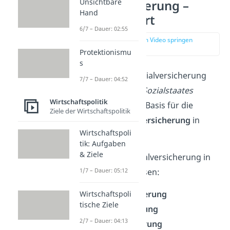
Unsichtbare
Sozialversicherung –
Hand
einfach erklärt
6/7 – Dauer: 02:55
zur Stelle im Video springen
(00:18)
Protektionismu
s
Die 5 Säulen der Sozialversicherung
7/7 – Dauer: 04:52
(auch
5 Säulen des Sozialstaates
Wirtschaftspolitik
genannt) bilden die Basis für die
Ziele der Wirtschaftspolitik
gesetzliche Sozialversicherung
in
Wirtschaftspoli
Deutschland.
tik: Aufgaben
& Ziele
Die Zweige der Sozialversicherung in
Deutschland umfassen:
1/7 – Dauer: 05:12
Krankenversicherung
Wirtschaftspoli
tische Ziele
Unfallversicherung
2/7 – Dauer: 04:13
Rentenversicherung