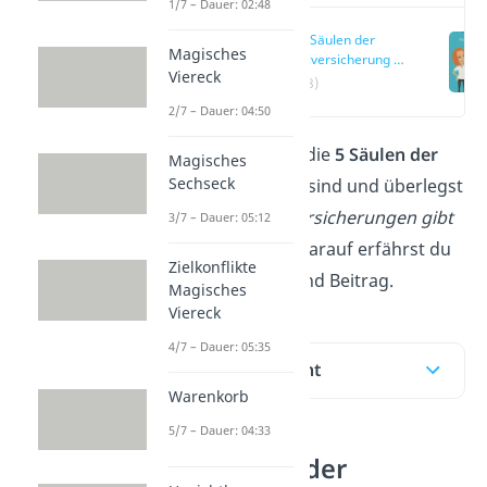
1/7 – Dauer: 02:48
Die 5 Säulen der
Magisches
Sozialversicherung –
Viereck
einfach erklärt
(00:18)
2/7 – Dauer: 04:50
Du fragst dich, was die
5 Säulen der
Magisches
Sechseck
Sozialversicherung
sind und überlegst
dir:
Welche Sozialversicherungen gibt
3/7 – Dauer: 05:12
es
? Die Antworten darauf erfährst du
Zielkonflikte
in unserem
Video
und Beitrag.
Magisches
Viereck
4/7 – Dauer: 05:35
Inhaltsübersicht
Warenkorb
5/7 – Dauer: 04:33
Die 5 Säulen der