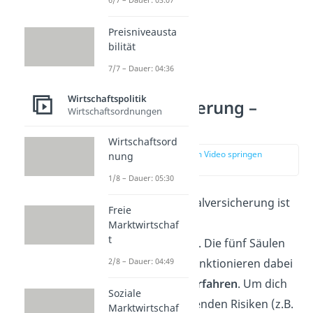
Preisniveausta
bilität
7/7 – Dauer: 04:36
5 Säulen der
Wirtschaftspolitik
Sozialversicherung –
Wirtschaftsordnungen
Übersicht
Wirtschaftsord
zur Stelle im Video springen
nung
(00:37)
1/8 – Dauer: 05:30
Die gesetzliche Sozialversicherung ist
Freie
in Deutschland eine
Marktwirtschaf
t
Pflichtversicherung
. Die fünf Säulen
2/8 – Dauer: 04:49
des
Sozialstaates
funktionieren dabei
über ein
Beitragsverfahren
. Um dich
Soziale
vor existenzbedrohenden Risiken (z.B.
Marktwirtschaf