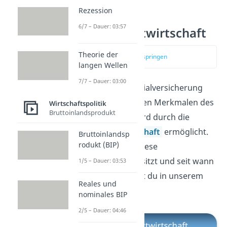
Rezession
6/7 – Dauer: 03:57
Soziale Marktwirtschaft
Theorie der
zum Video springen
langen Wellen
7/7 – Dauer: 03:00
Eine gesetzliche Sozialversicherung
zählt zu den typischen Merkmalen des
Wirtschaftspolitik
Bruttoinlandsprodukt
Sozialstaates. Sie wird durch die
soziale Marktwirtschaft
ermöglicht.
Bruttoinlandsp
rodukt (BIP)
Welche Merkmale diese
Wirtschaftsform besitzt und seit wann
1/5 – Dauer: 03:53
sie existiert, erfährst du in unserem
Reales und
separaten Video.
nominales BIP
2/5 – Dauer: 04:46