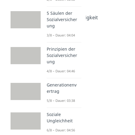
Soziale Mobilität
Dauer: 03:32
5 Säulen der
Arten der Arbeitslosigkeit
Sozialversicher
Dauer: 04:48
ung
3/8 – Dauer: 04:04
Prinzipien der
Sozialversicher
ung
4/8 – Dauer: 04:46
Generationenv
ertrag
5/8 – Dauer: 03:38
Soziale
Ungleichheit
6/8 – Dauer: 04:56