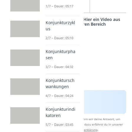
1/7 – Dauer: 05:17
Studyflix vernetzt: Hier ein Video aus
Konjunkturzykl
einem anderen Bereich
us
2/7 – Dauer: 05:10
Konjunkturpha
sen
3/7 – Dauer: 04:32
Konjunktursch
wankungen
4/7 – Dauer: 04:24
Konjunkturindi
katoren
Nach Beantwortung speichern wir deine Antwort, um
5/7 – Dauer: 03:45
Studyflix zu verbessern. Mehr dazu erfährst du in unserer
Datenschutzerklärung
.