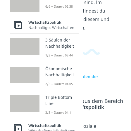
im Alter abgesichert sind. Im
6/6 – Dauer: 02:38
Wirtschaftsbereich
findest du
passende Videos zu diesem und
Wirtschaftspolitik
verwandten Themen.
Nachhaltiges Wirtschaften
3 Säulen der
Nachhaltigkeit
1/3 – Dauer: 03:44
Ökonomische
Nachhaltigkeit
zur Videoseite: 5 Säulen der
Sozialversicherung
2/3 – Dauer: 04:05
Triple Bottom
Beliebte Inhalte aus dem Bereich
Line
Wirtschaftspolitik
3/3 – Dauer: 04:11
Wirtschaftspolitik
Prinzipie
Generati
Soziale
Wirtschaftspolitik Weiteres