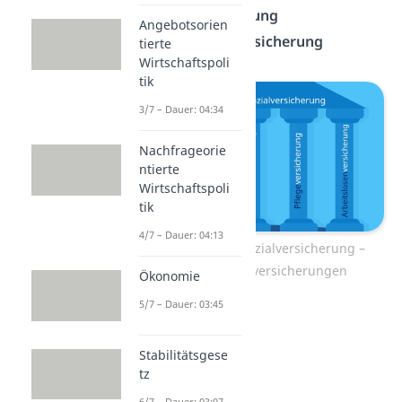
Pflegeversicherung
Angebotsorien
Arbeitslosenversicherung
tierte
Wirtschaftspoli
tik
3/7 – Dauer: 04:34
Nachfrageorie
ntierte
Wirtschaftspoli
tik
4/7 – Dauer: 04:13
Die 5 Säulen der Sozialversicherung –
Übersicht Sozialversicherungen
Ökonomie
5/7 – Dauer: 03:45
Stabilitätsgese
tz
6/7 – Dauer: 03:07