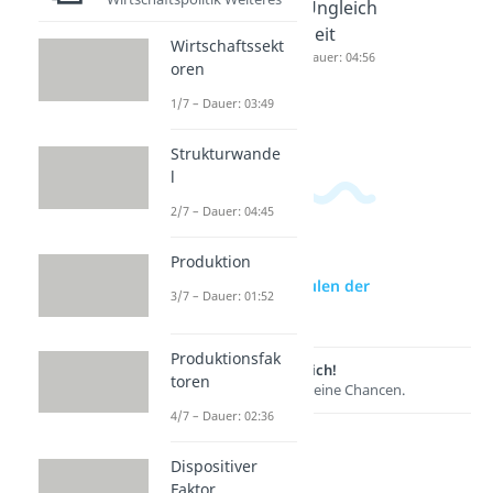
n der
onenvert
Ungleich
Sozialver
rag
heit
Wirtschaftssekt
sicherun
Dauer: 03:38
Dauer: 04:56
oren
g
1/7 – Dauer: 03:49
Dauer: 04:46
Strukturwande
l
2/7 – Dauer: 04:45
Produktion
zur Videoseite: 5 Säulen der
3/7 – Dauer: 01:52
Sozialversicherung
Produktionsfak
Lernen lohnt sich!
toren
Entdecke hier deine Chancen.
4/7 – Dauer: 02:36
Dispositiver
Faktor