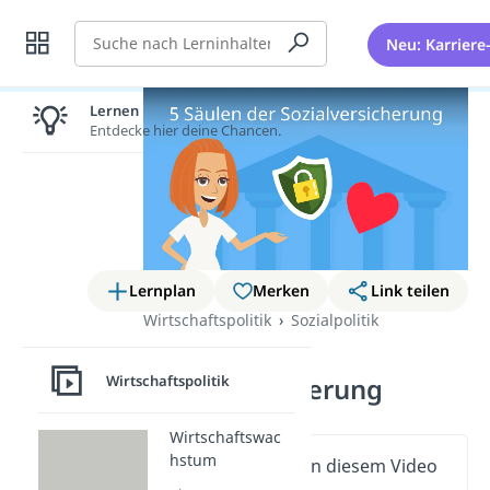
Suche
Neu: Karriere
Lernen lohnt sich!
Entdecke hier deine Chancen.
Lernplan
Merken
Link teilen
Wirtschaftspolitik
Sozialpolitik
5 Säulen der
Wirtschaftspolitik
Sozialversicherung
Wirtschaftswac
hstum
Wichtige Inhalte in diesem Video