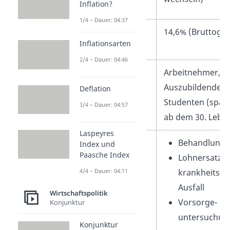
Inflation?
1/4 – Dauer: 04:37
Beitragshöhe
14,6% (Bruttogeh
Inflationsarten
2/4 – Dauer: 04:46
Verpflichtend für
Arbeitnehmer, R
Auszubildende,
Deflation
Studenten (spät
3/4 – Dauer: 04:57
ab dem 30. Lebe
Laspeyres
Leistungen des
Behandlungs
Index und
Paasche Index
Trägers
Lohnersatz b
4/4 – Dauer: 04:11
krankheitsb
Ausfall
Wirtschaftspolitik
Vorsorge-
Konjunktur
untersuchun
Konjunktur