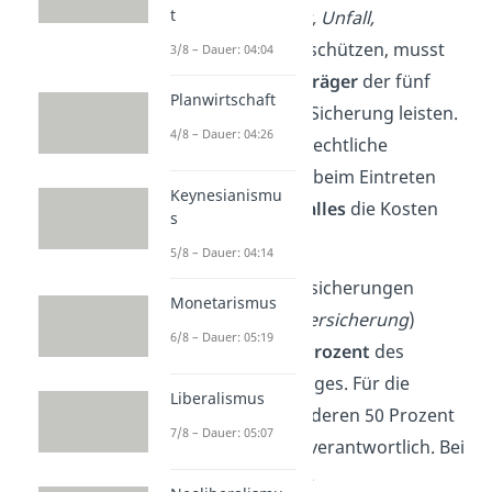
t
Pflegefall
,
Krankheit, Unfall,
Arbeitslosigkeit
) zu schützen, musst
3/8 – Dauer: 04:04
du
Beiträge
an die
Träger
der fünf
Planwirtschaft
Säulen der sozialen Sicherung leisten.
4/8 – Dauer: 04:26
Das sind öffentlich-rechtliche
Organisationen, die beim Eintreten
Keynesianismu
des
Versicherungsfalles
die Kosten
s
dafür tragen.
5/8 – Dauer: 04:14
Bei den meisten Versicherungen
Monetarismus
(
Ausnahme: Unfallversicherung
)
6/8 – Dauer: 05:19
bezahlst du nur
50 Prozent
des
Versicherungsbeitrages. Für die
Liberalismus
Finanzierung der anderen 50 Prozent
7/8 – Dauer: 05:07
ist der
Arbeitgeber
verantwortlich. Bei
Rentnern ersetzt die