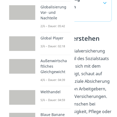
häufigste Fragen
Globalisierung
Vor- und
(ausklappen)
Nachteile
2/6 – Dauer: 05:42
Sozialstaat verstehen
Global Player
3/6 – Dauer: 02:18
Die 5 Säulen der Sozialversicherung
sind ein zentraler Teil des Sozialstaats
Außenwirtscha
in Deutschland. Wer sich mit dem
ftliches
Gleichgewicht
Sozialstaat beschäftigt, schaut auf
4/6 – Dauer: 04:39
staatliche Regeln, soziale Absicherung
und die Aufgaben von Arbeitgebern,
Welthandel
Arbeitnehmern und Versicherungen.
5/6 – Dauer: 04:59
So wird klar, wie Menschen bei
Krankheit, Arbeitslosigkeit, Pflege oder
Blaue Banane