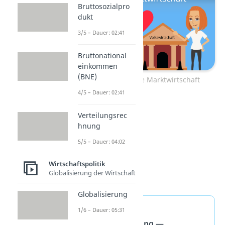
Bruttosozialpro
dukt
3/5 – Dauer: 02:41
Bruttonational
einkommen
(BNE)
Zum Video: Soziale Marktwirtschaft
4/5 – Dauer: 02:41
Verteilungsrec
hnung
5/5 – Dauer: 04:02
Wirtschaftspolitik
Globalisierung der Wirtschaft
Globalisierung
5 Säulen der
1/6 – Dauer: 05:31
Sozialversicherung —