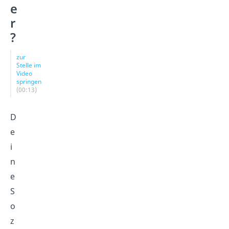
e
r
?
zur
Stelle im
Video
springen
(00:13)
D
e
i
n
e
S
o
z