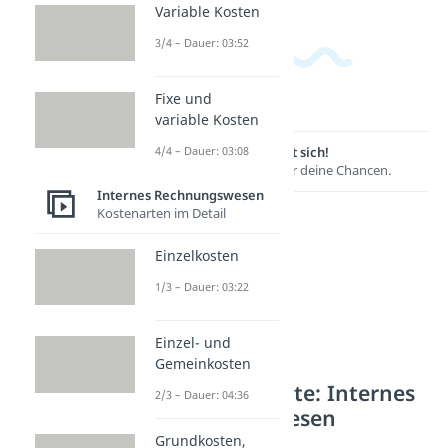
Variable Kosten
3/4 – Dauer: 03:52
Fixe und
variable Kosten
4/4 – Dauer: 03:08
Lernen lohnt sich!
Entdecke hier deine Chancen.
Internes Rechnungswesen
Kostenarten im Detail
Einzelkosten
1/3 – Dauer: 03:22
Einzel- und
Gemeinkosten
Weitere Inhalte: Internes
2/3 – Dauer: 04:36
Rechnungswesen
Grundkosten,
Kostenfunktionen