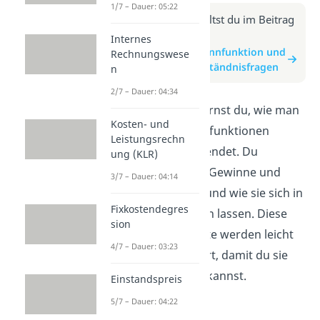
1/7 – Dauer: 05:22
Weitere Infos erhältst du im Beitrag
zum Video
Internes
zum Beitrag: Gewinnfunktion und
Rechnungswese
Erlösfunktion Verständnisfragen
n
2/7 – Dauer: 04:34
In diesem Video lernst du, wie man
Kosten- und
Gewinn- und Erlösfunktionen
Leistungsrechn
versteht und anwendet. Du
ung (KLR)
erfährst, wie man Gewinne und
3/7 – Dauer: 04:14
Erlöse berechnet und wie sie sich in
Fixkostendegres
Grafiken darstellen lassen. Diese
sion
wichtigen Konzepte werden leicht
4/7 – Dauer: 03:23
verständlich erklärt, damit du sie
schnell begreifen kannst.
Einstandspreis
5/7 – Dauer: 04:22