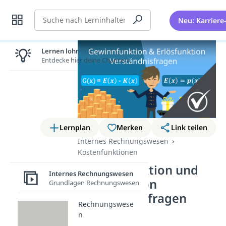
Suche
Neu: Karriere
Lernen lohnt sich!
Entdecke hier deine Chancen.
Lernplan
Merken
Link teilen
Internes Rechnungswesen
Kostenfunktionen
Gewinnfunktion und
Internes Rechnungswesen
Erlösfunktion
Grundlagen Rechnungswesen
Verständnisfragen
Rechnungswese
(Video)
n