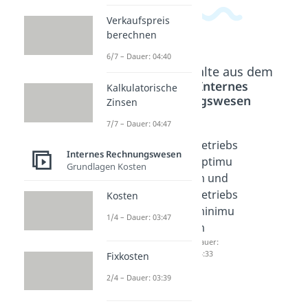
Verkaufspreis
berechnen
6/7 – Dauer: 04:40
Beliebte Inhalte aus dem
Bereich
Internes
Kalkulatorische
Rechnungswesen
Zinsen
7/7 – Dauer: 04:47
Kurzfris
Langfris
Betriebs
Internes Rechnungswesen
tige
tige
optimu
Grundlagen Kosten
Preisunt
Preisunt
m und
ergrenz
ergrenz
Betriebs
Kosten
e
e
minimu
1/4 – Dauer: 03:47
Dauer:
Dauer:
m
04:05
04:41
Dauer:
04:33
Fixkosten
2/4 – Dauer: 03:39