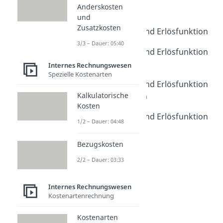
Anderskosten
Kostenfunktion
und
Dauer: 03:23
Zusatzkosten
Gewinnfunktion und Erlösfunktion
Dauer: 03:32
3/3 – Dauer: 05:40
Gewinnfunktion und Erlösfunktion
Übungsaufgabe
Internes Rechnungswesen
Spezielle Kostenarten
Dauer: 02:54
Gewinnfunktion und Erlösfunktion
Verständnisfragen
Kalkulatorische
Kosten
Dauer: 06:06
Gewinnfunktion und Erlösfunktion
1/2 – Dauer: 04:48
Klausuraufgabe
Dauer: 04:05
Bezugskosten
2/2 – Dauer: 03:33
Internes Rechnungswesen
Kostenartenrechnung
Kostenarten