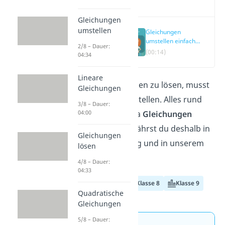
Video
Gleichungen
umstellen
Gleichungen
umstellen einfach
2/8 – Dauer:
erklärt
(00:14)
04:34
Lineare
Um Gleichungen zu lösen, musst
Gleichungen
du sie oft umstellen. Alles rund
3/8 – Dauer:
um das Thema
Gleichungen
04:00
umstellen
erfährst du deshalb in
Gleichungen
diesem Beitrag und in unserem
lösen
Video
.
4/8 – Dauer:
04:33
Klasse 7
Klasse 8
Klasse 9
Quadratische
Gleichungen
5/8 – Dauer: