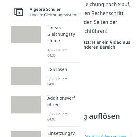
Löst du eine Gleichung nach x auf,
Algebra Schüler
musst du deinen Rechenschritt
Lineare Gleichungssysteme
immer auf beiden Seiten der
Lineare
Gleichung durchführen!
Gleichungssy
steme
Studyflix vernetzt: Hier ein Video aus
einem anderen Bereich
1/8 – Dauer:
04:35
LGS lösen
2/8 – Dauer:
04:03
Additionsverf
ahren
Gleichung auflösen
3/8 – Dauer:
04:02
Beispiele
Einsetzungsv
zur Stelle im Video springen