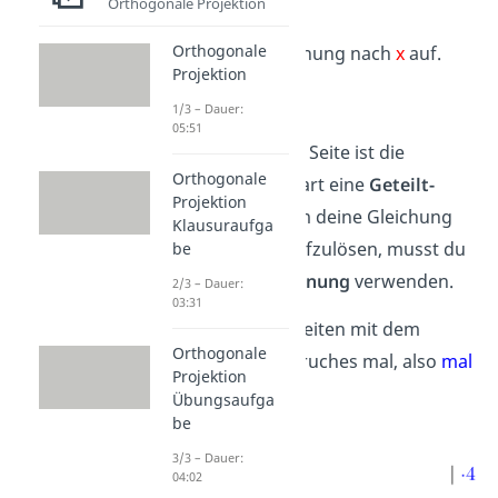
Beispiel 3:
Orthogonale Projektion
Orthogonale
Löse die Gleichung nach
x
auf.
Projektion
1/3 – Dauer:
05:51
Auf der linken Seite ist die
Orthogonale
Grundrechenart eine
Geteilt-
Projektion
Rechnung
. Um deine Gleichung
Klausuraufga
also nach
x
aufzulösen, musst du
be
eine
Mal-Rechnung
verwenden.
2/3 – Dauer:
03:31
Nimm beide Seiten mit dem
Orthogonale
Nenner des Bruches mal, also
mal
Projektion
4
.
Übungsaufga
be
3/3 – Dauer:
04:02