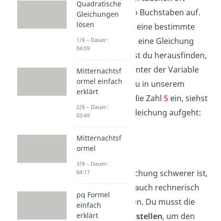
Quadratische
Variablen, also Buchstaben auf.
Gleichungen
lösen
Sie stehen für eine bestimmte
Zahl. Wenn du eine Gleichung
1/8 – Dauer:
04:09
umstellst, willst du herausfinden,
welche Zahl hinter der Variable
Mitternachtsf
ormel einfach
steckt. Setzt du in unserem
erklärt
Beispiel für
x
die Zahl
5
ein, siehst
2/8 – Dauer:
du, dass die Gleichung aufgeht:
03:49
Mitternachtsf
ormel
3/8 – Dauer:
Wenn die Gleichung schwerer ist,
04:17
kannst du sie auch rechnerisch
pq Formel
nach
x
auflösen. Du musst die
einfach
Gleichung
umstellen
, um den
erklärt