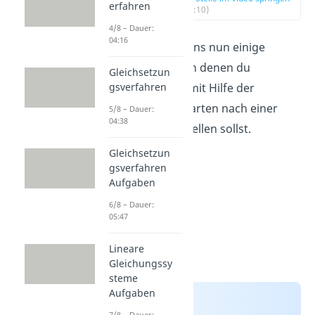
erfahren
(02:10)
4/8 – Dauer:
04:16
Schauen wir uns nun einige
Beispiele an, in denen du
Gleichsetzun
gsverfahren
Gleichungen mit Hilfe der
Grundrechenarten nach einer
5/8 – Dauer:
04:38
Variable umstellen sollst.
Gleichsetzun
gsverfahren
Aufgaben
6/8 – Dauer:
05:47
Lineare
Gleichungssy
steme
Aufgaben
7/8 – Dauer: