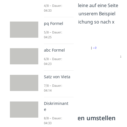
Buchstaben alleine auf eine Seite
4/8 – Dauer:
04:33
zu bringen. In unserem Beispiel
löst du die Gleichung so nach x
pq Formel
auf:
5/8 – Dauer:
04:25
abc Formel
6/8 – Dauer:
04:23
Satz von Vieta
7/8 – Dauer:
04:14
Diskriminant
e
Gleichungen umstellen
8/8 – Dauer:
04:33