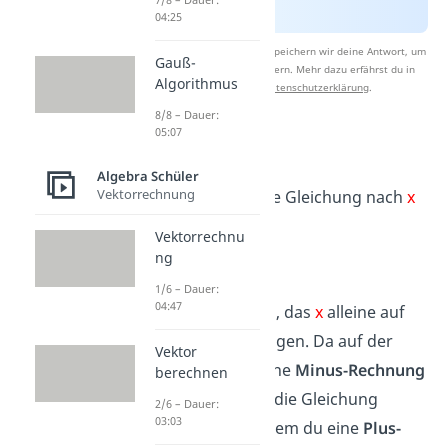
04:25
Nach Beantwortung speichern wir deine Antwort, um
Gauß-
Studyflix zu verbessern. Mehr dazu erfährst du in
Algorithmus
unserer
Datenschutzerklärung
.
8/8 – Dauer:
05:07
Beispiel 1:
Algebra Schüler
Vektorrechnung
Stelle folgende Gleichung nach
x
um.
Vektorrechnu
ng
1/6 – Dauer:
04:47
Dein Ziel ist es, das
x
alleine auf
eine Seite bringen. Da auf der
Vektor
linken Seite eine
Minus-Rechnung
berechnen
ist, kannst du die Gleichung
2/6 – Dauer:
03:03
umstellen, indem du eine
Plus-