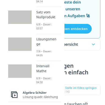
Jetzt neu: Teste dein
04:14
Wissen mit unseren
Satz vom
kostenlosen Aufgaben 🚀
Nullprodukt
6/8 – Dauer:
Aufgaben entdecken
03:57
Lösungsmen
Inhaltsübersicht
ge
7/8 – Dauer:
04:05
Gleichungen
Intervall
umstellen einfach
Mathe
erklärt
8/8 – Dauer:
04:30
zur Stelle im Video springen
(00:14)
Algebra Schüler
Lösung quadr. Gleichung
In Gleichungen tauchen oft