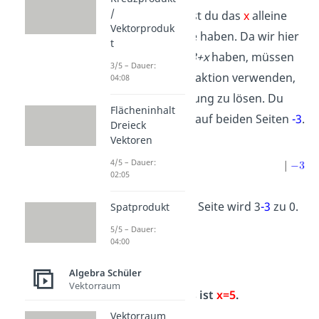
/
Auch hier willst du das
x
alleine
Vektorproduk
auf einer Seite haben. Da wir hier
t
die
Addition
3+x
haben, müssen
3/5 – Dauer:
wir eine Subtraktion verwenden,
04:08
um die Gleichung zu lösen. Du
Flächeninhalt
rechnest also auf beiden Seiten
-3
.
Dreieck
Vektoren
4/5 – Dauer:
02:05
Auf der linken Seite wird 3
-3
zu 0.
Spatprodukt
Es bleibt:
5/5 – Dauer:
04:00
Algebra Schüler
Vektorraum
Dein Ergebnis ist
x=5
.
Vektorraum