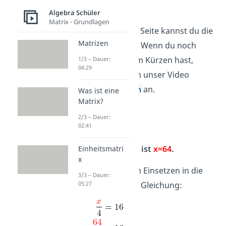
Algebra Schüler
Matrix - Grundlagen
Auf der linken Seite kannst du die
Matrizen
Vierer kürzen. Wenn du noch
Probleme beim Kürzen hast,
1/3 – Dauer:
04:29
schau dir doch unser Video
Brüche kürzen
an.
Was ist eine
Matrix?
2/3 – Dauer:
02:41
Dein Ergebnis ist
x=64
.
Einheitsmatri
x
Prüfe es durch Einsetzen in die
3/3 – Dauer:
ursprüngliche Gleichung:
05:27