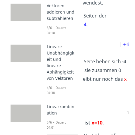
Rechnung
verwendest.
Vektoren
addieren und
Addiere beide Seiten der
subtrahieren
Gleichung mit
4
.
3/6 – Dauer:
04:10
Lineare
Unabhängigk
eit und
Auf der linken Seite heben sich -4
lineare
und
+4
auf, da sie zusammen 0
Abhängigkeit
von Vektoren
ergeben. Es bleibt nur noch das
x
übrig.
4/6 – Dauer:
04:38
Linearkombin
ation
Dein Ergebnis ist
x=10
.
5/6 – Dauer:
04:01