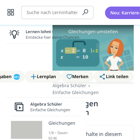
Suche
Neu: Karriere
Lernen lohnt sich!
Entdecke hier deine Chancen.
gaben
Lernplan
Merken
Link teilen
NEU
Algebra Schüler
Einfache Gleichungen
Gleichungen
Algebra Schüler
Einfache Gleichungen
umstellen
Gleichungen
1/8 – Dauer:
Wichtige Inhalte in diesem
02:46