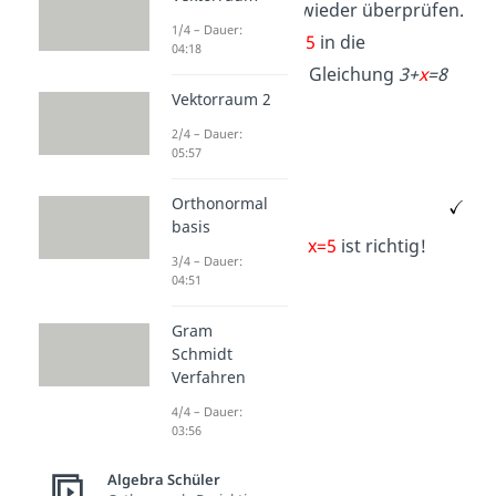
Du kannst es wieder überprüfen.
1/4 – Dauer:
Setze dafür
x=5
in die
04:18
ursprüngliche Gleichung
3+
x
=8
Vektorraum 2
ein.
2/4 – Dauer:
05:57
Orthonormal
basis
Dein Ergebnis
x=5
ist richtig!
3/4 – Dauer:
04:51
Gram
Schmidt
Verfahren
4/4 – Dauer:
03:56
Algebra Schüler