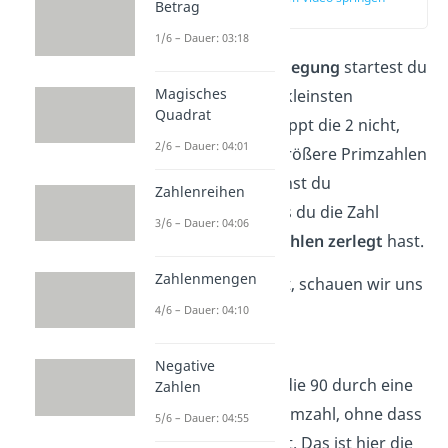
Betrag
(00:48)
1/6 – Dauer: 03:18
Eine
Primfaktorzerlegung
startest du
Magisches
am besten mit der kleinsten
Quadrat
Primzahl,
der 2. Klappt die 2 nicht,
2/6 – Dauer: 04:01
testest du immer größere Primzahlen
wie 3 oder 5. So gehst du
Zahlenreihen
schrittweise
vor bis du die Zahl
3/6 – Dauer: 04:06
komplett in Primzahlen zerlegt
hast.
Zahlenmengen
Wie genau das geht, schauen wir uns
mit der Zahl
90
an.
4/6 – Dauer: 04:10
Schritt 1:
Negative
Als Erstes teilst du die 90 durch eine
Zahlen
möglichst kleine Primzahl, ohne dass
5/6 – Dauer: 04:55
ein Rest übrig bleibt. Das ist hier die