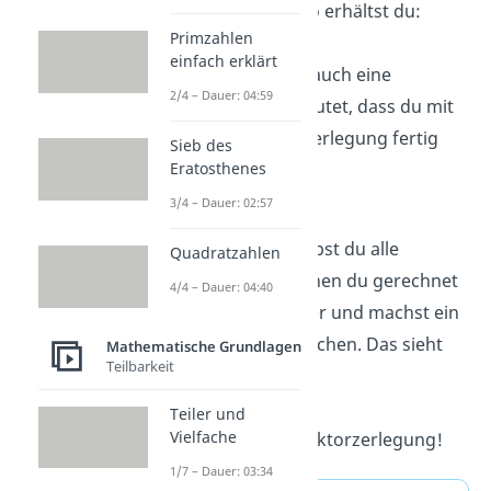
durch 3 teilbar. Also erhältst du:
Primzahlen
→
15 : 3 = 5
einfach erklärt
Das Ergebnis 5, ist auch eine
2/4 – Dauer: 04:59
Primzahl. Das bedeutet, dass du mit
deiner Primfaktorzerlegung fertig
Sieb des
bist.
Eratosthenes
3/4 – Dauer: 02:57
Schritt 4:
Zum Schluss schreibst du alle
Quadratzahlen
Primzahlen, mit denen du gerechnet
4/4 – Dauer: 04:40
hast, nebeneinander und machst ein
Mal-Zeichen dazwischen. Das sieht
Mathematische Grundlagen
Teilbarkeit
dann so aus:
→
90 = 2 · 3 · 3 · 5
Teiler und
Vielfache
Fertig ist die Primfaktorzerlegung!
1/7 – Dauer: 03:34