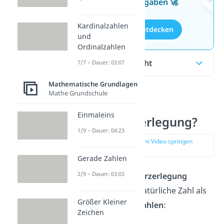
kostenlosen Aufgaben 🚀
Kardinalzahlen
Aufgaben entdecken
und
Ordinalzahlen
Inhaltsübersicht
7/7 – Dauer: 03:07
Mathematische Grundlagen
Mathe Grundschule
Was ist eine
Einmaleins
Primfaktorzerlegung?
1/9 – Dauer: 04:23
zur Stelle im Video springen
(00:11)
Gerade Zahlen
2/9 – Dauer: 03:03
Bei einer
Primfaktorzerlegung
schreibst du eine natürliche Zahl als
Größer Kleiner
Produkt
aus
Primzahlen
:
Zeichen