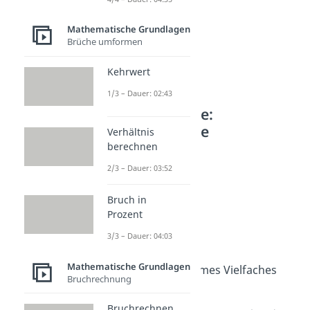
Mathematische Grundlagen
Brüche umformen
Kehrwert
1/3 – Dauer: 02:43
Weitere Inhalte:
Mathematische
Verhältnis
Grundlagen
berechnen
Teilbarkeit
2/3 – Dauer: 03:52
Teiler und Vielfache
Bruch in
Dauer: 03:34
Quersumme
Prozent
Dauer: 05:25
3/3 – Dauer: 04:03
Teilbarkeitsregeln
Dauer: 05:36
Mathematische Grundlagen
Kleinstes gemeinsames Vielfaches
Bruchrechnung
(kgV)
Dauer: 04:34
Bruchrechnen