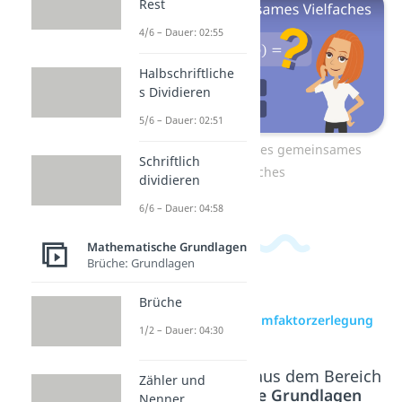
Rest
4/6 – Dauer: 02:55
Halbschriftliche
s Dividieren
5/6 – Dauer: 02:51
Zum Video: Kleinstes gemeinsames
Schriftlich
Vielfaches
dividieren
6/6 – Dauer: 04:58
Mathematische Grundlagen
Brüche: Grundlagen
Brüche
zur Videoseite: Primfaktorzerlegung
1/2 – Dauer: 04:30
Beliebte Inhalte aus dem Bereich
Zähler und
Mathematische Grundlagen
Nenner