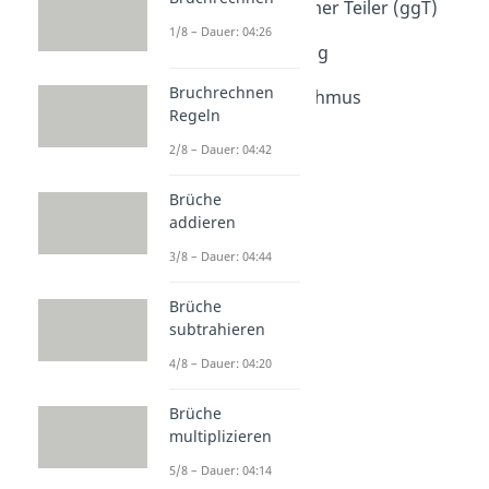
Größter gemeinsamer Teiler (ggT)
Dauer: 04:15
1/8 – Dauer: 04:26
Primfaktorzerlegung
Dauer: 03:59
Bruchrechnen
Euklidischer Algorithmus
Regeln
Dauer: 03:26
2/8 – Dauer: 04:42
Brüche
addieren
3/8 – Dauer: 04:44
Brüche
subtrahieren
4/8 – Dauer: 04:20
Brüche
multiplizieren
5/8 – Dauer: 04:14