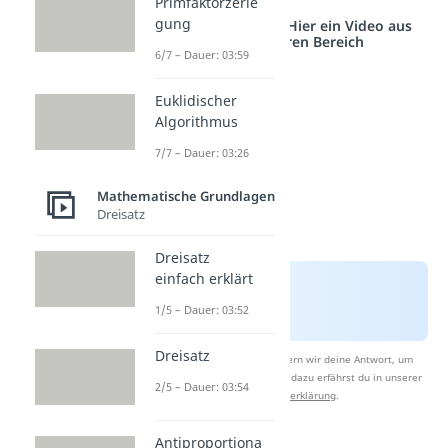
Primfaktorzerle
gung
Studyflix vernetzt: Hier ein Video aus
einem anderen Bereich
6/7 – Dauer: 03:59
Euklidischer
Algorithmus
7/7 – Dauer: 03:26
Mathematische Grundlagen
Dreisatz
Dreisatz
einfach erklärt
1/5 – Dauer: 03:52
Dreisatz
Nach Beantwortung speichern wir deine Antwort, um
Studyflix zu verbessern. Mehr dazu erfährst du in unserer
2/5 – Dauer: 03:54
Datenschutzerklärung
.
Antiproportiona