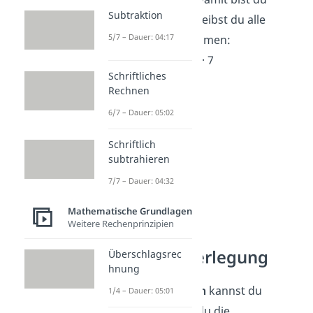
Subtraktion
fertig. Jetzt schreibst du alle
5/7 – Dauer: 04:17
Faktoren zusammen:
882 = 2 · 3 · 3 · 7 · 7
Schriftliches
Rechnen
6/7 – Dauer: 05:02
Schriftlich
subtrahieren
7/7 – Dauer: 04:32
Mathematische Grundlagen
Weitere Rechenprinzipien
Übungen zur
Primfaktorzerlegung
Überschlagsrec
hnung
Mit diesen
Übungen
kannst du
1/4 – Dauer: 05:01
nochmal üben, ob du die