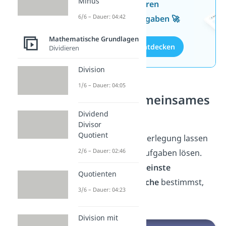
Minus
Wissen mit unseren
6/6 – Dauer: 04:42
kostenlosen Aufgaben 🚀
Mathematische Grundlagen
Aufgaben entdecken
Dividieren
Division
1/6 – Dauer: 04:05
Kleinstes gemeinsames
Vielfaches
Dividend
Divisor
Quotient
Mit der Primfaktorzerlegung lassen
2/6 – Dauer: 02:46
sich auch weitere Aufgaben lösen.
Wie du damit das
kleinste
Quotienten
gemeinsame
Vielfache
bestimmst,
3/6 – Dauer: 04:23
zeigen wir dir
hier.
Division mit