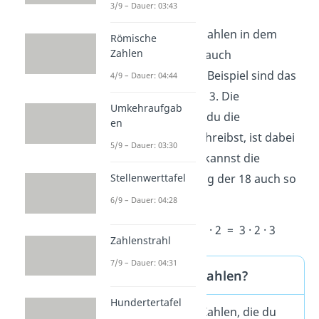
18 = 2 · 3 · 3
3/9 – Dauer: 03:43
Die einzelnen Primzahlen in dem
Römische
Zahlen
Produkt nennst du auch
Primfaktoren
. Zum Beispiel sind das
4/9 – Dauer: 04:44
bei der 18 die 2 und 3. Die
Umkehraufgab
Reihenfolge
, in der du die
en
Primfaktoren aufschreibst, ist dabei
5/9 – Dauer: 03:30
egal
. Das heißt, du kannst die
Primfaktorzerlegung der 18 auch so
Stellenwerttafel
schreiben:
6/9 – Dauer: 04:28
18 = 2 · 3 · 3 = 3 · 3 · 2 = 3 · 2 · 3
Zahlenstrahl
7/9 – Dauer: 04:31
Was sind Primzahlen?
Hundertertafel
Primzahlen sind Zahlen, die du