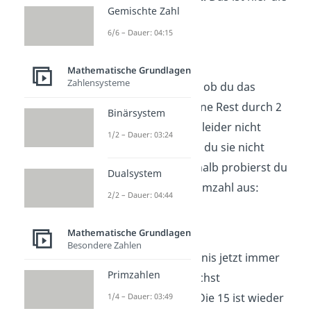
Gemischte Zahl
2. Du rechnest also:
6/6 – Dauer: 04:15
→
90 : 2 = 45
Schritt 2:
Mathematische Grundlagen
Zahlensysteme
Jetzt überprüfst du, ob du das
Ergebnis wieder ohne Rest durch 2
Binärsystem
teilen kannst. 45 ist leider nicht
1/2 – Dauer: 03:24
gerade, also kannst du sie nicht
durch 2 teilen. Deshalb probierst du
Dualsystem
die 3 als nächste Primzahl aus:
2/2 – Dauer: 04:44
→
45 : 3 = 15
Mathematische Grundlagen
Schritt 3:
Besondere Zahlen
Du teilst dein Ergebnis jetzt immer
Primzahlen
weiter durch möglichst
kleine Primzahlen. Die 15 ist wieder
1/4 – Dauer: 03:49