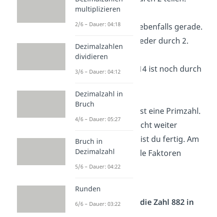
multiplizieren
56 : 2 = 28
2/6 – Dauer: 04:18
Schritt 2:
28 ist ebenfalls gerade.
Du teilst also wieder durch 2.
Dezimalzahlen
28 : 2 = 14
dividieren
Schritt 3:
Auch 14 ist noch durch
3/6 – Dauer: 04:12
2 teilbar.
Dezimalzahl in
14 : 2 = 7
Bruch
Schritt 4:
Die 7 ist eine Primzahl.
4/6 – Dauer: 05:27
Du kannst sie nicht weiter
zerlegen. Jetzt bist du fertig. Am
Bruch in
Dezimalzahl
Ende setzt du alle Faktoren
zusammen:
5/6 – Dauer: 04:22
56 = 2 · 2 · 2 · 7
Runden
Beispiel — Zerlege die Zahl 882 in
6/6 – Dauer: 03:22
Primzahlen