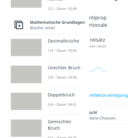
2/2 – Dauer: 02:48
Euklidisc
Dreisatz
Antiprop
Mathematische Grundlagen
her
einfach
ortionale
Brüche: Arten
Algorith
erklärt
r
mus
Dauer: 03:52
Dreisatz
Dezimalbrüche
Dauer: 03:26
Dauer: 04:25
1/4 – Dauer: 03:43
Unechter Bruch
2/4 – Dauer: 03:58
Doppelbruch
zur Videoseite: Primfaktorzerlegung
3/4 – Dauer: 04:01
Lernen lohnt sich!
Entdecke hier deine Chancen.
Gemischter
Bruch
4/4 – Dauer: 04:35