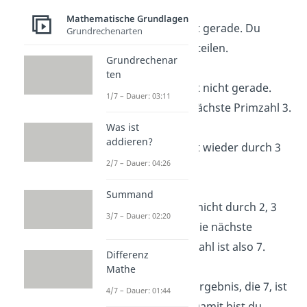
Mathematische Grundlagen
Schritt 1:
882 ist gerade. Du
Grundrechenarten
kannst durch 2 teilen.
Grundrechenar
882 : 2 = 441
ten
Schritt 2:
441 ist nicht gerade.
1/7 – Dauer: 03:11
Prüfe also die nächste Primzahl 3.
441 : 3 = 147
Was ist
addieren?
Schritt 3:
147 ist wieder durch 3
2/7 – Dauer: 04:26
teilbar.
147 : 3 = 49
Summand
Schritt 4:
49 ist nicht durch 2, 3
3/7 – Dauer: 02:20
oder 5 teilbar. Die nächste
passende Primzahl ist also 7.
Differenz
49 : 7 = 7
Mathe
Schritt 5:
Dein Ergebnis, die 7, ist
4/7 – Dauer: 01:44
eine Primzahl. Damit bist du