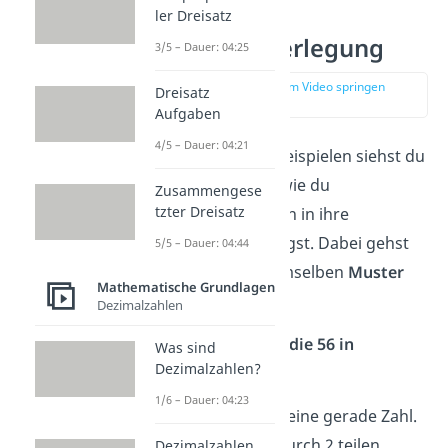
Beispiele zur
ler Dreisatz
Primfaktorzerlegung
3/5 – Dauer: 04:25
zur Stelle im Video springen
Dreisatz
(02:48)
Aufgaben
4/5 – Dauer: 04:21
In den folgenden Beispielen siehst du
Schritt für Schritt, wie du
Zusammengese
tzter Dreisatz
verschiedene Zahlen in ihre
Primfaktoren
zerlegst. Dabei gehst
5/5 – Dauer: 04:44
du immer nach demselben
Muster
Mathematische Grundlagen
vor.
Dezimalzahlen
Beispiel — Zerlege die 56 in
Was sind
Dezimalzahlen?
Primzahlen
1/6 – Dauer: 04:23
Schritt 1:
56 ist eine gerade Zahl.
Du kannst sie durch 2 teilen.
Dezimalzahlen