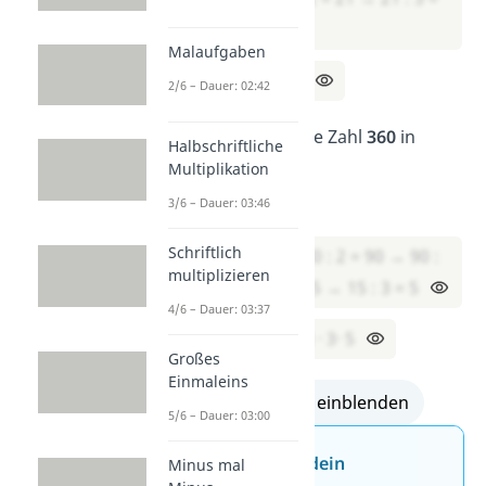
7
Malaufgaben
→ 84 = 2 · 2 · 3 · 7
2/6 – Dauer: 02:42
Übung 3:
Zerlege die Zahl
360
in
Halbschriftliche
Primfaktoren
.
Multiplikation
3/6 – Dauer: 03:46
Lösung 3:
Schriftlich
360 : 2 = 180 → 180 : 2 = 90 → 90 :
multiplizieren
2 = 45 → 45 : 3 = 15 → 15 : 3 = 5
4/6 – Dauer: 03:37
→ 360 = 2 · 2 · 2 · 3 · 3· 5
Großes
Einmaleins
alle Lösungen einblenden
5/6 – Dauer: 03:00
Jetzt neu: Teste dein
Minus mal