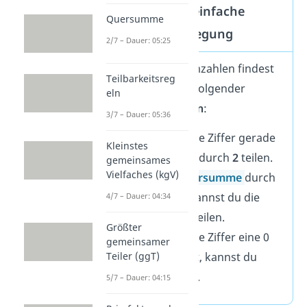
Tipps für eine einfache
Quersumme
Primfaktorzerlegung
2/7 – Dauer: 05:25
Die richtigen Primzahlen findest
Teilbarkeitsreg
du auch mithilfe folgender
eln
Teilbarkeitsregeln
:
3/7 – Dauer: 05:36
wenn die letzte Ziffer gerade
Kleinstes
ist, kannst du durch
2
teilen.
gemeinsames
Vielfaches (kgV)
wenn die
Quersumme
durch
3 teilbar ist, kannst du die
4/7 – Dauer: 04:34
Zahl durch
3
teilen.
Größter
wenn die letzte Ziffer eine 0
gemeinsamer
Teiler (ggT)
oder eine 5 ist, kannst du
durch
5
teilen.
5/7 – Dauer: 04:15