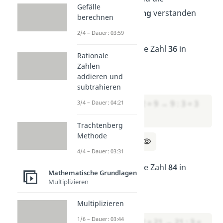
Gefälle
Primfaktorzerlegung
verstanden
berechnen
hast.
2/4 – Dauer: 03:59
Übung 1:
Zerlege die Zahl
36
in
Rationale
Primfaktoren
.
Zahlen
addieren und
Lösung 1:
subtrahieren
36 : 2 = 18 → 18 : 2 = 9 → 9 : 3 = 3
3/4 – Dauer: 04:21
Trachtenberg
Methode
→ 36 = 2 · 2 · 3· 3
4/4 – Dauer: 03:31
Übung 2:
Zerlege die Zahl
84
in
Mathematische Grundlagen
Primfaktoren
.
Multiplizieren
Lösung 2:
Multiplizieren
1/6 – Dauer: 03:44
84 : 2 = 42 → 42 : 2 = 21 → 21 : 3 =