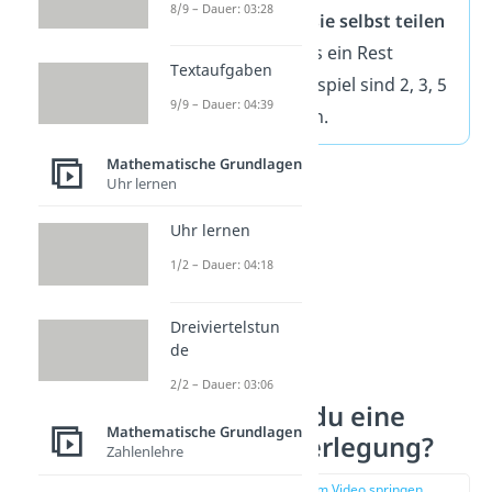
8/9 – Dauer: 03:28
nur
durch 1 und sie selbst teilen
kannst, ohne dass ein Rest
Textaufgaben
entsteht. Zum Beispiel sind 2, 3, 5
9/9 – Dauer: 04:39
oder 7 Primzahlen.
Mathematische Grundlagen
Uhr lernen
Uhr lernen
1/2 – Dauer: 04:18
Dreiviertelstun
de
2/2 – Dauer: 03:06
Wie machst du eine
Mathematische Grundlagen
Primfaktorzerlegung?
Zahlenlehre
zur Stelle im Video springen