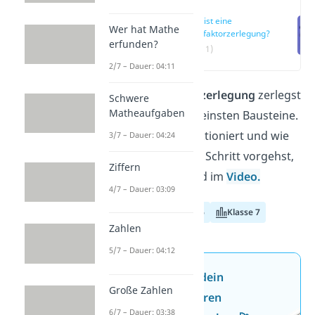
Was ist eine
Wer hat Mathe
Primfaktorzerlegung?
erfunden?
(00:11)
2/7 – Dauer: 04:11
Mit der
Primfaktorzerlegung
zerlegst
Schwere
Matheaufgaben
du Zahlen in ihre kleinsten Bausteine.
Wie genau das funktioniert und wie
3/7 – Dauer: 04:24
du dabei Schritt für Schritt vorgehst,
Ziffern
erfährst du hier und im
Video.
4/7 – Dauer: 03:09
Klasse 5
Klasse 6
Klasse 7
Zahlen
5/7 – Dauer: 04:12
Jetzt neu: Teste dein
Große Zahlen
Wissen mit unseren
6/7 – Dauer: 03:38