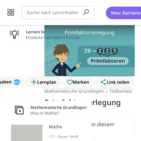
Suche
Neu: Karriere
Lernen lohnt sich!
Entdecke hier deine Chancen.
gaben
Lernplan
Merken
Link teilen
NEU
Mathematische Grundlagen
Teilbarkeit
Primfaktorzerlegung
Mathematische Grundlagen
Was ist Mathe?
Wichtige Inhalte in diesem
Mathe
Video
1/7 – Dauer: 04:40