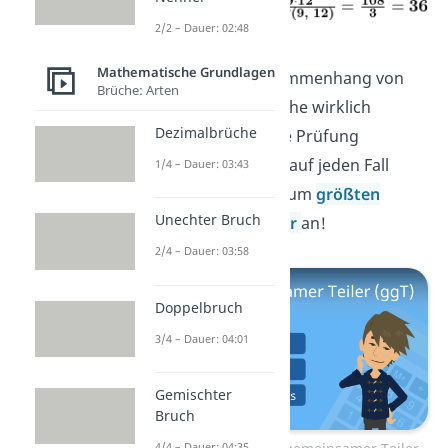
2/2 – Dauer: 02:48
.
Mathematische Grundlagen
Damit du den Zusammenhang von
Brüche: Arten
ggT und kgV in Mathe wirklich
Dezimalbrüche
verstehst und deine Prüfung
bestehst, schau dir auf jeden Fall
1/4 – Dauer: 03:43
noch unser
Video
zum
größten
Unechter Bruch
gemeinsamen Teiler
an!
2/4 – Dauer: 03:58
Doppelbruch
3/4 – Dauer: 04:01
Gemischter
Bruch
4/4 – Dauer: 04:35