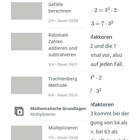
Gefälle
berechnen
2/4 – Dauer: 03:59
Rationale
2. einzelne Primfaktoren
Zahlen
auswählen:
Die 2 und die 7
addieren und
kommen nur einmal vor, also
subtrahieren
brauchst du sie auf jeden Fall.
3/4 – Dauer: 04:21
Trachtenberg
Methode
4/4 – Dauer: 03:31
3. doppelte Primfaktoren
Mathematische Grundlagen
auswählen:
Die 3 kommt bei der
Multiplizieren
Primfaktorzerlegung von 54 als
Multiplizieren
Dreierpotenz vor, bei 63 als
1/6 – Dauer: 03:44