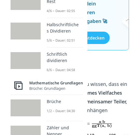
Rest
Jetzt neu: Teste dein
4/6 – Dauer: 02:55
Wissen mit unseren
kostenlosen Aufgaben 🚀
Halbschriftliche
s Dividieren
Aufgaben entdecken
5/6 – Dauer: 02:51
Schriftlich
dividieren
kgV und ggT
6/6 – Dauer: 04:58
Mathematische Grundlagen
Außerdem musst du wissen, dass ein
Brüche: Grundlagen
kleinstes gemeinsames Vielfaches
und ein
größter gemeinsamer Teiler,
Brüche
kurz ggT,
zusammenhängen
1/2 – Dauer: 04:30
Zähler und
Nenner