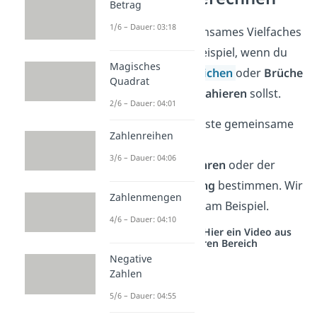
Betrag
1/6 – Dauer: 03:18
Ein kleinstes gemeinsames Vielfaches
brauchst du zum Beispiel, wenn du
Magisches
zwei
Brüche vergleichen
oder
Brüche
Quadrat
addieren und subtrahieren
sollst.
2/6 – Dauer: 04:01
Du kannst das kleinste gemeinsame
Zahlenreihen
Vielfache mit dem
3/6 – Dauer: 04:06
Zahlenreihenverfahren
oder der
Primfaktorzerlegung
bestimmen. Wir
Zahlenmengen
zeigen es dir direkt am Beispiel.
4/6 – Dauer: 04:10
Studyflix vernetzt: Hier ein Video aus
einem anderen Bereich
Negative
Zahlen
5/6 – Dauer: 04:55