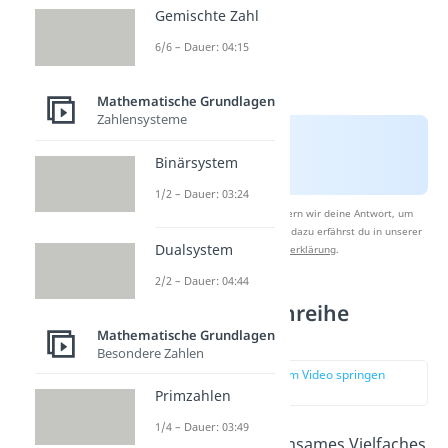
Gemischte Zahl
6/6 – Dauer: 04:15
Mathematische Grundlagen
Zahlensysteme
Binärsystem
1/2 – Dauer: 03:24
Nach Beantwortung speichern wir deine Antwort, um
Studyflix zu verbessern. Mehr dazu erfährst du in unserer
Dualsystem
Datenschutzerklärung
.
2/2 – Dauer: 04:44
kgV mit Zahlenreihe
bestimmen
Mathematische Grundlagen
Besondere Zahlen
zur Stelle im Video springen
(01:00)
Primzahlen
1/4 – Dauer: 03:49
Ein kleinstes gemeinsames Vielfaches