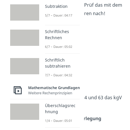
von 6 und 10 ist 30. Prüf das mit dem
Subtraktion
Zahlenreihenverfahren nach!
5/7 – Dauer: 04:17
Schriftliches
Rechnen
6/7 – Dauer: 05:02
Schriftlich
subtrahieren
7/7 – Dauer: 04:32
Beispiel 2
Mathematische Grundlagen
Weitere Rechenprinzipien
Du musst jetzt für 54 und 63 das kgV
berechnen.
Überschlagsrec
hnung
1. Primfaktorzerlegung
1/4 – Dauer: 05:01
berechnen: