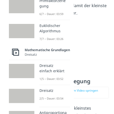
Primfaktorzerle
gleich 24 ist. 24 ist damit der kleinste
gung
gemeinsame Nenner.
6/7 – Dauer: 03:59
Euklidischer
Algorithmus
7/7 – Dauer: 03:26
Mathematische Grundlagen
Dreisatz
Dreisatz
einfach erklärt
kgV mit
1/5 – Dauer: 03:52
Primfaktorzerlegung
Dreisatz
zur Stelle im Video springen
(02:10)
2/5 – Dauer: 03:54
Du kannst auch ein kleinstes
Antiproportiona