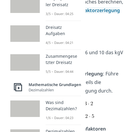
gemeinsames Vielfaches berechnen,
ler Dreisatz
indem du die
Primfaktorzerlegung
3/5 – Dauer: 04:25
benutzt
.
Dreisatz
Aufgaben
Beispiel 1
4/5 – Dauer: 04:21
Zuerst sollst du für 6 und 10 das kgV
Zusammengese
berechnen.
tzter Dreisatz
5/5 – Dauer: 04:44
1. Primfaktorzerlegung
: Führe
für 6 und 10 jeweils die
Mathematische Grundlagen
Dezimalzahlen
Primfaktorzerlegung durch.
Was sind
Dezimalzahlen?
1/6 – Dauer: 04:23
2. einzelne Primfaktoren
Dezimalzahlen