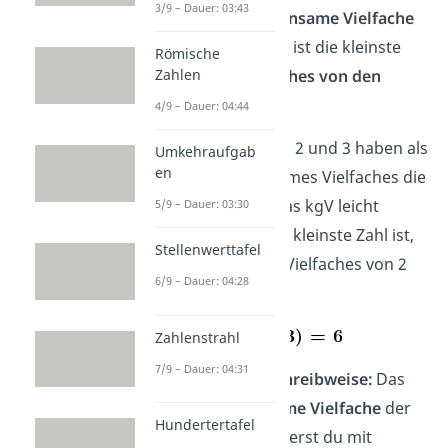
3/9 – Dauer: 03:43
Das
kleinste gemeinsame Vielfache
(kgV)
zweier Zahlen ist die kleinste
Römische
Zahl, die
ein Vielfaches von den
Zahlen
beiden Zahlen
ist.
4/9 – Dauer: 04:44
Beispiel:
Die Zahlen 2 und 3 haben als
Umkehraufgab
en
kleinstes gemeinsames Vielfaches die
6. Du kannst hier das kgV leicht
5/9 – Dauer: 03:30
ermitteln, weil 6 die kleinste Zahl ist,
Stellenwerttafel
die gleichzeitig ein Vielfaches von 2
6/9 – Dauer: 04:28
und 3 ist.
Zahlenstrahl
7/9 – Dauer: 04:31
Mathematische Schreibweise:
Das
kleinste gemeinsame Vielfache
der
Hundertertafel
Zahlen
und
notierst du mit