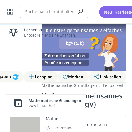
Suche
Neu: Karriere
Lernen lohnt sich!
Entdecke hier deine Chancen.
gaben
Lernplan
Merken
Link teilen
NEU
Mathematische Grundlagen
Teilbarkeit
Kleinstes gemeinsames
Mathematische Grundlagen
Vielfaches (kgV)
Was ist Mathe?
Mathe
Wichtige Inhalte in diesem
1/7 – Dauer: 04:40
Video