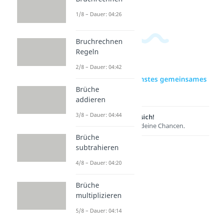
Dauer: 04:15
1/8 – Dauer: 04:26
Bruchrechnen
Regeln
2/8 – Dauer: 04:42
zur Videoseite: Kleinstes gemeinsames
Brüche
Vielfaches (kgV)
addieren
3/8 – Dauer: 04:44
Lernen lohnt sich!
Entdecke hier deine Chancen.
Brüche
subtrahieren
4/8 – Dauer: 04:20
Brüche
multiplizieren
5/8 – Dauer: 04:14