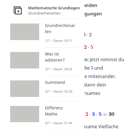
eine 2 aus den
beiden
Mathematische Grundlagen
Grundrechenarten
Primfaktorzerlegungen
markieren.
Grundrechenar
ten
1/7 – Dauer: 03:11
Was ist
4. kgV berechnen:
Jetzt nimmst du
addieren?
die
, die
und die
und
2/7 – Dauer: 04:26
multiplizierst
sie miteinander.
Summand
Das Produkt ist dann dein
3/7 – Dauer: 02:20
kleinstes gemeinsames
Vielfaches.
Differenz
Mathe
4/7 – Dauer: 01:44
Das kleinste gemeinsame Vielfache