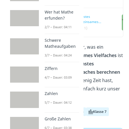
Wer hat Mathe
Kleinstes
erfunden?
gemeinsames
Vielfaches einfach
2/7 – Dauer: 04:11
(00:11)
erklärt
Schwere
Matheaufgaben
Hier erklären wir dir, was ein
kleinstes gemeinsames Vielfaches
ist
3/7 – Dauer: 04:24
und wie du ein
kleinstes
Ziffern
gemeinsames Vielfaches berechnen
4/7 – Dauer: 03:09
kannst.
Wenn du wenig Zeit hast,
dann schau doch einfach kurz unser
Zahlen
Video
zum Thema!
5/7 – Dauer: 04:12
Klasse 5
Klasse 6
Klasse 7
Große Zahlen
6/7 – Dauer: 03:38