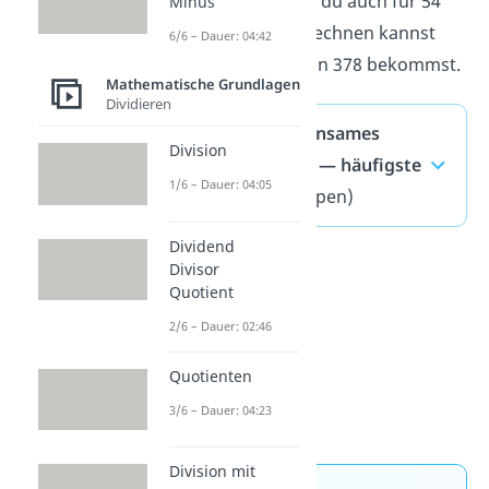
Du siehst also, dass du auch für 54
Minus
und 63 das kgV berechnen kannst
6/6 – Dauer: 04:42
und ein Ergebnis von 378 bekommst.
Mathematische Grundlagen
Dividieren
Kleinstes gemeinsames
Division
Vielfaches (kgV) — häufigste
1/6 – Dauer: 04:05
Fragen
(ausklappen)
Dividend
Divisor
Quotient
2/6 – Dauer: 02:46
Quotienten
3/6 – Dauer: 04:23
Division mit