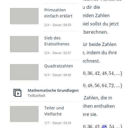
findest du, indem du dir die
Primzahlen
Zahlenreihen
der beiden Zahlen
einfach erklärt
anschaust. Als Beispiel sollst du jetzt
2/4 – Dauer: 04:59
für 6 und 8 das kgV berechnen.
Sieb des
Schritt 1:
Bilde für beide Zahlen
Eratosthenes
eine Zahlenreihe, indem du ihre
3/4 – Dauer: 02:57
Vielfachen ausrechnest.
Quadratzahlen
4/4 – Dauer: 04:40
Mathematische Grundlagen
Teilbarkeit
Schritt 2:
Suche Zahlen, die in
beiden Zahlenreihen enthalten
Teiler und
sind, und markiere sie.
Vielfache
1/7 – Dauer: 03:34