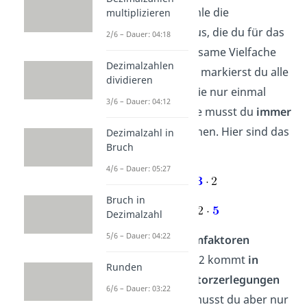
auswählen:
Wähle die
multiplizieren
Primfaktoren aus, die du für das
2/6 – Dauer: 04:18
kleinste gemeinsame Vielfache
Dezimalzahlen
brauchst. Dafür markierst du alle
dividieren
Primfaktoren, die nur einmal
3/6 – Dauer: 04:12
vorkommen. Die musst du
immer
ins kgV
einrechnen. Hier sind das
Dezimalzahl in
Bruch
die 3 und die 5.
4/6 – Dauer: 05:27
Bruch in
Dezimalzahl
5/6 – Dauer: 04:22
3. doppelte Primfaktoren
auswählen
: Die 2 kommt
in
Runden
beiden Primfaktorzerlegungen
6/6 – Dauer: 03:22
vor. Trotzdem musst du aber nur