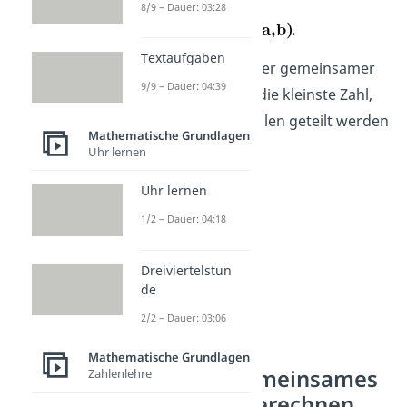
8/9 – Dauer: 03:28
.
Textaufgaben
Hinweis:
Ein kleinster gemeinsamer
9/9 – Dauer: 04:39
Vielfacher ist auch die kleinste Zahl,
die durch beide Zahlen geteilt werden
Mathematische Grundlagen
kann.
Uhr lernen
Uhr lernen
1/2 – Dauer: 04:18
Dreiviertelstun
de
2/2 – Dauer: 03:06
Mathematische Grundlagen
Kleinstes gemeinsames
Zahlenlehre
Vielfaches berechnen