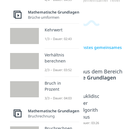
Zum Video: Größter gemeinsamer Teiler
Mathematische Grundlagen
Brüche umformen
Kehrwert
1/3 – Dauer: 02:43
zur Videoseite: Kleinstes gemeinsames
Vielfaches (kgV)
Verhältnis
berechnen
2/3 – Dauer: 03:52
Beliebte Inhalte aus dem Bereich
Mathematische Grundlagen
Bruch in
Prozent
Größter
Primfakt
Euklidisc
3/3 – Dauer: 04:03
gemeins
orzerleg
her
amer
ung
Algorith
Mathematische Grundlagen
Bruchrechnung
Teiler
Dauer: 03:59
mus
(ggT)
Dauer: 03:26
Bruchrechnen