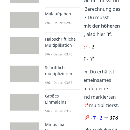
Zweierpotenz. Wie oft musst du
jetzt die 3 in die Berechnung des
Malaufgaben
kgV mitnehmen? Du musst
2/6 – Dauer: 02:42
immer die
Zahl mit der höheren
Potenz
nehmen, also hier
.
Halbschriftliche
Multiplikation
3/6 – Dauer: 03:46
Schriftlich
4. kgV berechnen:
Du erhältst
multiplizieren
dein kleinstes gemeinsames
4/6 – Dauer: 03:37
Vielfaches, indem du deine
Großes
ausgewählten und markierten
Einmaleins
Zahlen
,
und
multiplizierst.
5/6 – Dauer: 03:00
Minus mal