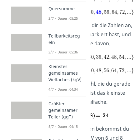
Quersumme
2/7 – Dauer: 05:25
Schritt 3:
Schau dir die Zahlen an,
die du gerade markiert hast, und
Teilbarkeitsreg
eln
finde die kleinste davon.
3/7 – Dauer: 05:36
Kleinstes
gemeinsames
Vielfaches (kgV)
Schritt 4:
Die Zahl, die du gerade
4/7 – Dauer: 04:34
gefunden hast, ist das kleinste
gemeinsame Vielfache.
Größter
gemeinsamer
Teiler (ggT)
5/7 – Dauer: 04:15
Mit den Zahlenreihen bekommst du
heraus, dass das kgV von 6 und 8