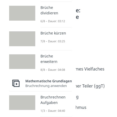
Brüche
Weitere Inhalte:
dividieren
Mathematische
6/8 – Dauer: 03:12
Grundlagen
Teilbarkeit
Brüche kürzen
Teiler und Vielfache
7/8 – Dauer: 03:25
Dauer: 03:34
Quersumme
Dauer: 05:25
Brüche
Teilbarkeitsregeln
erweitern
Dauer: 05:36
Kleinstes gemeinsames Vielfaches
8/8 – Dauer: 04:08
(kgV)
Dauer: 04:34
Mathematische Grundlagen
Größter gemeinsamer Teiler (ggT)
Bruchrechnung anwenden
Dauer: 04:15
Primfaktorzerlegung
Bruchrechnen
Aufgaben
Dauer: 03:59
Euklidischer Algorithmus
1/3 – Dauer: 04:40
Dauer: 03:26