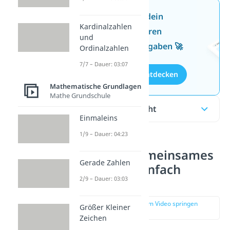
Jetzt neu: Teste dein
Kardinalzahlen
Wissen mit unseren
und
kostenlosen Aufgaben 🚀
Ordinalzahlen
7/7 – Dauer: 03:07
Aufgaben entdecken
Mathematische Grundlagen
Mathe Grundschule
Inhaltsübersicht
Einmaleins
1/9 – Dauer: 04:23
Kleinstes gemeinsames
Gerade Zahlen
Vielfaches einfach
2/9 – Dauer: 03:03
erklärt
zur Stelle im Video springen
Größer Kleiner
(00:11)
Zeichen