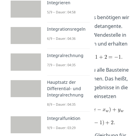
Integrieren
einen Wendepunkt.
5/9 – Dauer: 04:58
Schritt 2:
Als nächstes benötigen wir
die Steigung der Wendetangente.
Integrationsregeln
Dafür setzen wir die Wendestelle in
6/9 – Dauer: 04:36
die erste Ableitung ein und erhalten
Integralrechnung
7/9 – Dauer: 04:35
Schritt 3:
Nun hast du alle Bausteine
der Tangente zusammen. Das heißt,
Hauptsatz der
du kannst nun alle Ergebnisse in die
Differential- und
Integralrechnung
Punktsteigungsform einsetzen
8/9 – Dauer: 04:35
Integralfunktion
9/9 – Dauer: 03:29
Damit erhältst du die Gleichung für