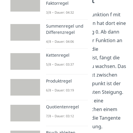
einfach erklärt
Faktorregel
3/8 – Dauer: 04:32
Betrachtest du eine Funktion f mit
einem Maximum, dann hat dort eine
Summenregel und
Tangente die Steigung 0. Ab dann
Differenzregel
fängt die Steigung der Funktion an
4/8 – Dauer: 04:06
zu sinken. Erst wenn die
Kettenregel
Wendestelle erreicht ist, fängt die
5/8 – Dauer: 03:37
Steigung wieder an zu wachsen. Das
heißt, am Wendepunkt zwischen
Produktregel
einem Hoch- und Tiefpunkt ist der
6/8 – Dauer: 03:19
Punkt mit der geringsten Steigung.
Dementsprechend ist eine
Quotientenregel
Wendetangente zwischen einem
7/8 – Dauer: 03:12
Tief- und Hochpunkt die Tangente
mit der größten Steigung.
Bruch ableiten