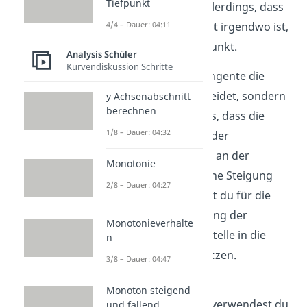
Tiefpunkt
Wendetangente ist allerdings, dass
der Berührpunkt nicht irgendwo ist,
4/4 – Dauer: 04:11
sondern am Wendepunkt.
Analysis Schüler
Kurvendiskussion Schritte
Dadurch, dass die Tangente die
Funktion f nicht schneidet, sondern
y Achsenabschnitt
berechnen
nur berührt, heißt das, dass die
1/8 – Dauer: 04:32
Wendetangente und der
Funktionsgraph von f an der
Monotonie
Wendestelle die gleiche Steigung
2/8 – Dauer: 04:27
haben. Deshalb musst du für die
Ermittlung der Steigung der
Monotonieverhalte
Tangente die Wendestelle in die
n
erste Ableitung einsetzen.
3/8 – Dauer: 04:47
Zur Bestimmung der
Monoton steigend
Tangentengleichung verwendest du
und fallend