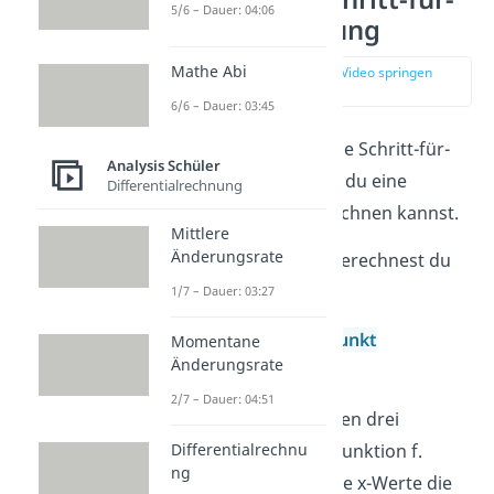
5/6 – Dauer: 04:06
Schritt Anleitung
Mathe Abi
zur Stelle im Video springen
(00:22)
6/6 – Dauer: 03:45
Nun geben wir dir eine Schritt-für-
Analysis Schüler
Schritt Anleitung, wie du eine
Differentialrechnung
Wendetangente berechnen kannst.
Mittlere
Änderungsrate
Schritt 1:
Als erstes berechnest du
die Wendepunkte
1/7 – Dauer: 03:27
Erinnerung:
Wendepunkt
Momentane
Änderungsrate
berechnen
2/7 – Dauer: 04:51
Berechne die ersten drei
Differentialrechnu
Ableitungen der Funktion f.
ng
Ermittle für welche x-Werte die