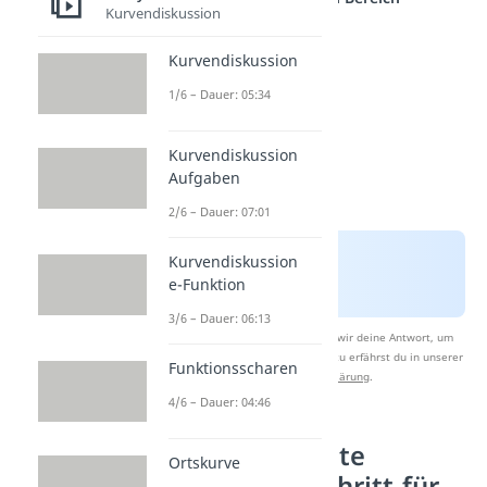
Kurvendiskussion
Kurvendiskussion
1/6 – Dauer: 05:34
Kurvendiskussion
Aufgaben
2/6 – Dauer: 07:01
Kurvendiskussion
e-Funktion
3/6 – Dauer: 06:13
Nach Beantwortung speichern wir deine Antwort, um
Studyflix zu verbessern. Mehr dazu erfährst du in unserer
Funktionsscharen
Datenschutzerklärung
.
4/6 – Dauer: 04:46
Wendetangente
Ortskurve
berechnen: Schritt-für-