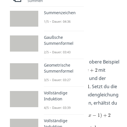
Summen
Summenzeichen
1/5 – Dauer: 04:36
Gaußsche
Summenformel
Beispiel
2/5 – Dauer: 03:43
Betrachte hierfür das obere Beispiel
Geometrische
mit
Summenformel
und der
3/5 – Dauer: 03:27
Steigung
. Setzt du die
Vollständige
Werte nun in die Geradengleichung
Induktion
der Wendenormale ein, erhältst du
4/5 – Dauer: 03:39
Vollständige
Induktion