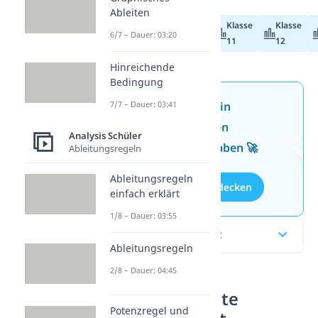
Ableiten
Klasse
Klasse
Abiturvorbereitung
6/7 – Dauer: 03:20
11
12
Hinreichende
Bedingung
Jetzt neu: Teste dein
7/7 – Dauer: 03:41
Wissen mit unseren
Analysis Schüler
kostenlosen Aufgaben 🚀
Ableitungsregeln
Ableitungsregeln
Aufgaben entdecken
einfach erklärt
1/8 – Dauer: 03:55
Inhaltsübersicht
Ableitungsregeln
2/8 – Dauer: 04:45
Wendetangente
Potenzregel und