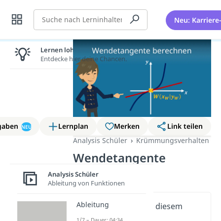
Suche
Neu: Karriere
Lernen lohnt sich!
Entdecke hier deine Chancen.
gaben
Lernplan
Merken
Link teilen
NEU
Analysis Schüler
Krümmungsverhalten
Wendetangente
berechnen
Analysis Schüler
Ableitung von Funktionen
Ableitung
Wichtige Inhalte in diesem
Video
1/7 – Dauer: 04:34