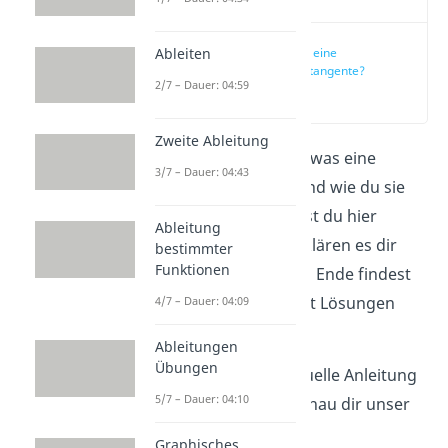
Ableiten
Was ist eine
Wendetangente?
2/7 – Dauer: 04:59
(00:10)
Zweite Ableitung
Du möchtest wissen, was eine
3/7 – Dauer: 04:43
Wendetangente ist und wie du sie
berechnest? Dann bist du hier
Ableitung
genau richtig. Wir erklären es dir
bestimmter
Funktionen
Schritt für Schritt. Am Ende findest
du auch Aufgaben mit Lösungen
4/7 – Dauer: 04:09
zum Üben.
Ableitungen
Übungen
Möchtest du eine visuelle Anleitung
5/7 – Dauer: 04:10
dazu sehen? Dann schau dir unser
Video
an!
Graphisches