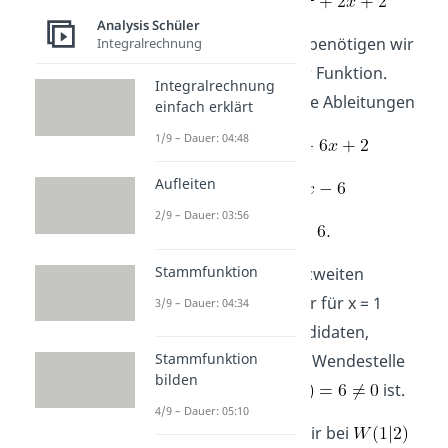
Analysis Schüler
Schritt 1:
Zuallererst benötigen wir
Integralrechnung
die Wendepunkte der Funktion.
Integralrechnung
Dazu brauchen wir die Ableitungen
einfach erklärt
1/9 – Dauer: 04:48
Aufleiten
2/9 – Dauer: 03:56
Stammfunktion
Nach Nullsetzen der zweiten
Ableitung erhalten wir für x = 1
3/9 – Dauer: 04:34
einen möglichen Kandidaten,
Stammfunktion
welcher sich auch als Wendestelle
bilden
herausstellt, da
ist.
4/9 – Dauer: 05:10
Da
, haben wir bei