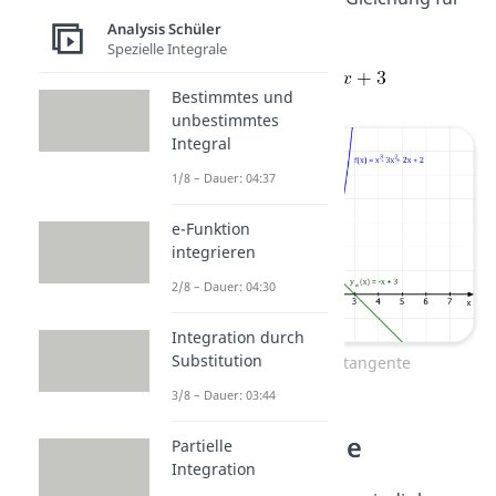
die Wendetangente
Analysis Schüler
Spezielle Integrale
Bestimmtes und
unbestimmtes
Integral
1/8 – Dauer: 04:37
e-Funktion
integrieren
2/8 – Dauer: 04:30
Integration durch
Substitution
Beispiel Wendetangente
3/8 – Dauer: 03:44
Wendenormale
Partielle
Integration