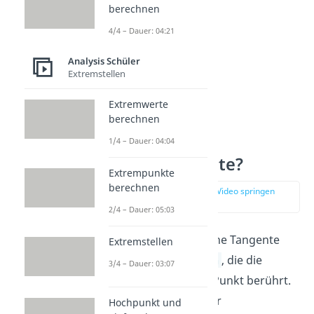
berechnen
4/4 – Dauer: 04:21
Analysis Schüler
Extremstellen
Extremwerte
berechnen
Was ist eine
1/4 – Dauer: 04:04
Wendetangente?
Extrempunkte
berechnen
zur Stelle im Video springen
(00:10)
2/4 – Dauer: 05:03
Im Allgemeinen ist eine Tangente
Extremstellen
eine
lineare Funktion
, die die
3/4 – Dauer: 03:07
Funktion f an einem Punkt berührt.
Das Besondere an der
Hochpunkt und