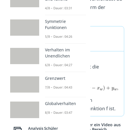
die Punktsteigungsform der
4/8 – Dauer: 03:31
Geradengleichung:
Symmetrie
Funktionen
Gleichung der
5/8 – Dauer: 04:26
Wendetangente
Verhalten im
Unendlichen
Die Gleichung der
6/8 – Dauer: 04:27
Wendetangente hat die
allgemeine Form
Grenzwert
7/8 – Dauer: 04:43
wobei
ein
Globalverhalten
Wendepunkt der Funktion f ist.
8/8 – Dauer: 03:47
Studyflix vernetzt: Hier ein Video aus
Analysis Schüler
einem anderen Bereich