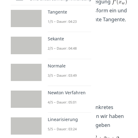
und die Steigung
in die Punktsteigungsform ein und
Tangente
erhältst so die gesuchte Tangente.
1/5 – Dauer: 04:23
Sekante
2/5 – Dauer: 04:48
Normale
3/5 – Dauer: 03:49
Beispiel
Newton Verfahren
4/5 – Dauer: 05:01
Betrachten wir ein konkretes
Beispiel. Angenommen wir haben
Linearisierung
folgende Funktion gegeben
5/5 – Dauer: 03:24