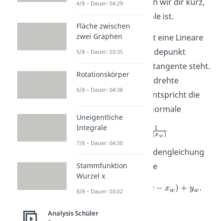
Im Folgenden erklären wir dir kurz,
4/8 – Dauer: 04:29
was die Wendenormale ist.
Fläche zwischen
zwei Graphen
Die Wendenormale ist eine Lineare
Funktion, die am Wendepunkt
5/8 – Dauer: 03:35
senkrecht zur Wendetangente steht.
Rotationskörper
Da sie eine um 90° gedrehte
6/8 – Dauer: 04:38
Wendetangente ist, entspricht die
Steigung der Wendenormale
Uneigentliche
Integrale
7/8 – Dauer: 04:50
Damit lautet die Geradengleichung
für die Wendenormale
Stammfunktion
Wurzel x
8/8 – Dauer: 03:02
Analysis Schüler