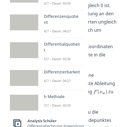
3/7 – Dauer: 03:59
zweite Ableitung gleich 0 ist.
Ist die dritte Ableitung an den
Differenzenquotie
gefundenen x-Werten ungleich
nt
0, so handelt es sich um
4/7 – Dauer: 04:27
Wendepunkte.
Differentialquotien
Für die genauen Koordinaten
t
setzt du die x-Werte in die
5/7 – Dauer: 03:36
Funktion f ein.
Differenzierbarkeit
Schritt 2:
Du setzt deine
6/7 – Dauer: 04:27
Wendestelle in die erste Ableitung
ein, um so die Steigung
zu
h Methode
erhalten.
7/7 – Dauer: 03:39
Schritt 3:
Jetzt setzt du die
Koordinaten des Wendepunktes
Analysis Schüler
Differentialrechnung Anwendung