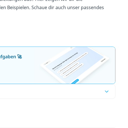
en Beispielen. Schaue dir auch unser passendes
ufgaben 🚀