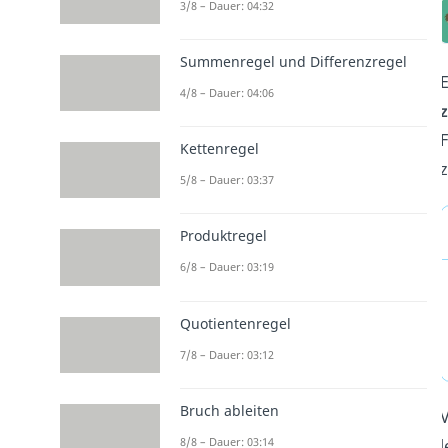
3/8 – Dauer: 04:32
Summenregel und Differenzregel
E
4/8 – Dauer: 04:06
F
Kettenregel
z
5/8 – Dauer: 03:37
Produktregel
6/8 – Dauer: 03:19
Quotientenregel
7/8 – Dauer: 03:12
Bruch ableiten
V
8/8 – Dauer: 03:14
l