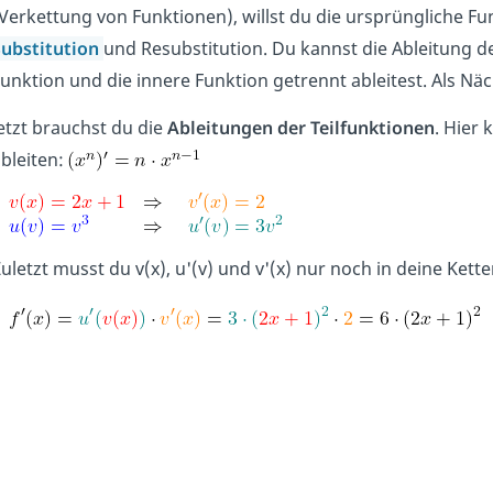
Verkettung von Funktionen), willst du die ursprüngliche 
ubstitution
und Resubstitution. Du kannst die Ableitung 
unktion und die innere Funktion getrennt ableitest. Als Nä
etzt brauchst du die
Ableitungen der Teilfunktionen
. Hier 
bleiten:
uletzt musst du v(x), u'(v) und v'(x) nur noch in deine Kett