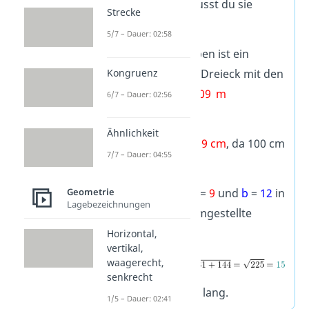
Wenn nicht, musst du sie
Strecke
umrechnen.
5/7 – Dauer: 02:58
Beispiel: Gegeben ist ein
Kongruenz
rechtwinkliges Dreieck mit den
Katheten
a
=
0,09 m
6/7 – Dauer: 02:56
und
b
=
12
cm
.
Ähnlichkeit
Es gilt
0,09 m
=
9 cm
, da 100 cm
7/7 – Dauer: 04:55
ein Meter sind.
Geometrie
Also setzt du
a
=
9
und
b
=
12
in
Lagebezeichnungen
deine nach
c
umgestellte
Formel ein:
Horizontal,
vertikal,
waagerecht,
senkrecht
c
ist also
15 cm
lang.
1/5 – Dauer: 02:41