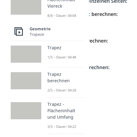
Formeln
für die
einzelnen Seiten:
Viereck
Hypotenuse
c
berechnen
:
8/8 – Dauer: 04:04
Geometrie
Trapeze
Kathete
a
berechnen
:
Trapez
1/5 – Dauer: 04:48
Kathete
b
berechnen:
Trapez
berechnen
2/5 – Dauer: 04:28
Trapez -
Flächeninhalt
und Umfang
3/5 – Dauer: 04:22