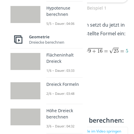
a²+b²=c² Beispiel 1
Hypotenuse
berechnen
5/5 – Dauer: 04:06
Die beiden Zahlen setzt du jetzt in
die nach
c
umgestellte Formel ein:
Geometrie
Dreiecke berechnen
Flächeninhalt
Dreieck
1/6 – Dauer: 03:33
Dreieck Formeln
2/6 – Dauer: 03:48
Höhe Dreieck
berechnen
2. Kathete
a
berechnen:
3/6 – Dauer: 04:32
zur Stelle im Video springen