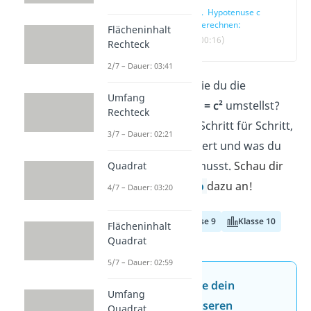
1. Hypotenuse c
berechnen:
Flächeninhalt
(00:16)
Rechteck
2/7 – Dauer: 03:41
Du fragst dich, wie du die
Umfang
Gleichung
a² + b² = c²
umstellst?
Rechteck
Hier erfährst du Schritt für Schritt,
3/7 – Dauer: 02:21
wie das funktioniert und was du
dabei beachten musst.
Schau dir
Quadrat
auch unser
Video
dazu an!
4/7 – Dauer: 03:20
Klasse 8
Klasse 9
Klasse 10
Flächeninhalt
Quadrat
5/7 – Dauer: 02:59
Jetzt neu: Teste dein
Umfang
Wissen mit unseren
Quadrat