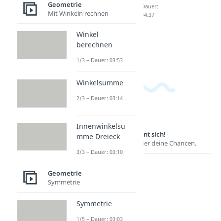
04:17
Geometrie
Formen
Dauer:
Mit Winkeln rechnen
04:37
und
Figuren
Winkel
Dauer:
berechnen
03:48
1/3 – Dauer: 03:53
Winkelsumme
2/3 – Dauer: 03:14
Innenwinkelsu
Lernen lohnt sich!
mme Dreieck
Entdecke hier deine Chancen.
3/3 – Dauer: 03:10
Geometrie
Symmetrie
Symmetrie
1/5 – Dauer: 03:03