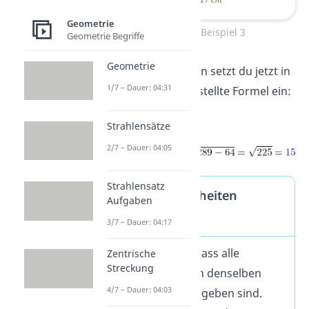
Geometrie
a²+b²=c² Beispiel 3
Geometrie Begriffe
Geometrie
Die beiden Zahlen setzt du jetzt in
1/7 – Dauer: 04:31
die nach
b
umgestellte Formel ein:
Strahlensätze
2/7 – Dauer: 04:05
Strahlensatz
Achtung: Einheiten
Aufgaben
beachten
3/7 – Dauer: 04:17
Achte darauf, dass alle
Zentrische
Streckung
Seitenlängen
in denselben
4/7 – Dauer: 04:03
Einheiten
angegeben sind.