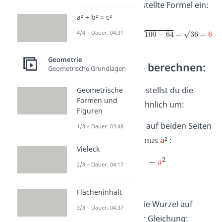
die nach
a
umgestellte Formel ein:
a² + b² = c²
4/4 – Dauer: 04:31
Geometrie
3. Kathete
b
berechnen:
Geometrische Grundlagen
Für die Kathete
b
stellst du die
Geometrische
Formen und
Gleichung ganz ähnlich um:
Figuren
Schritt 1:
Rechne auf beiden Seiten
1/8 – Dauer: 03:48
der Gleichung minus
a
²
:
Vieleck
2/8 – Dauer: 04:17
Flächeninhalt
Schritt 2:
Ziehe die Wurzel auf
3/8 – Dauer: 04:37
beiden Seiten der Gleichung: