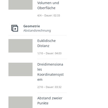
Volumen und
Oberfläche
4/4 – Dauer: 02:33
Geometrie
Abstandsrechnung
Euklidische
Distanz
1/10 – Dauer: 04:03
Dreidimensiona
les
Koordinatensyst
em
2/10 – Dauer: 03:32
Abstand zweier
Punkte