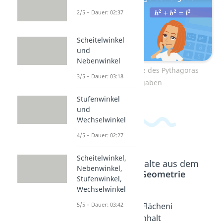
2/5 – Dauer: 02:37
Scheitelwinkel
und
Nebenwinkel
Zum Video: Satz des Pythagoras
3/5 – Dauer: 03:18
Aufgaben
Stufenwinkel
und
Wechselwinkel
4/5 – Dauer: 02:27
Scheitelwinkel,
Beliebte Inhalte aus dem
Nebenwinkel,
Bereich
Geometrie
Stufenwinkel,
Wechselwinkel
5/5 – Dauer: 03:42
Geomet
Vieleck
Flächeni
rische
Dauer:
nhalt