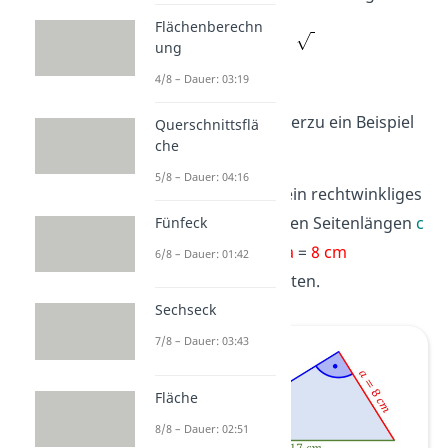
Flächenberechn
ung
4/8 – Dauer: 03:19
Schau dir auch hierzu ein Beispiel
Querschnittsflä
che
an:
5/8 – Dauer: 04:16
Gegeben ist ein rechtwinkliges
Dreieck mit den Seitenlängen
c
Fünfeck
=
17 cm
und
a
=
8 cm
6/8 – Dauer: 01:42
Längeneinheiten
.
Sechseck
7/8 – Dauer: 03:43
Fläche
8/8 – Dauer: 02:51