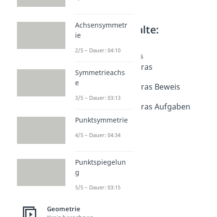
Achsensymmetr
Weitere Inhalte:
ie
Geometrie
2/5 – Dauer: 04:10
Satz des Pythagoras
Satz des Pythagoras
Symmetrieachs
Dauer: 03:22
e
Satz des Pythagoras Beweis
Dauer: 03:08
3/5 – Dauer: 03:13
Satz des Pythagoras Aufgaben
Dauer: 03:43
Punktsymmetrie
a² + b² = c²
4/5 – Dauer: 04:34
Dauer: 04:31
Punktspiegelun
g
5/5 – Dauer: 03:15
Geometrie