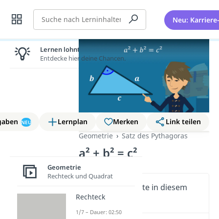
Suche
Neu: Karriere
Lernen lohnt sich!
Entdecke hier deine Chancen.
gaben
Lernplan
Merken
Link teilen
NEU
Geometrie
Satz des Pythagoras
a² + b² = c²
Geometrie
Rechteck und Quadrat
Wichtige Inhalte in diesem
Rechteck
Video
1/7 – Dauer: 02:50