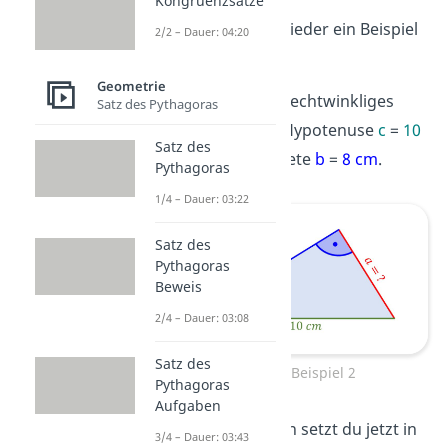
Kongruenzsätze
Schau dir dazu wieder ein Beispiel
2/2 – Dauer: 04:20
an:
Geometrie
Gegeben ist ein rechtwinkliges
Satz des Pythagoras
Dreieck mit der Hypotenuse
c
=
10
Satz des
cm
und der Kathete
b
=
8 cm
.
Pythagoras
1/4 – Dauer: 03:22
Satz des
Pythagoras
Beweis
2/4 – Dauer: 03:08
Satz des
a²+b²=c² Beispiel 2
Pythagoras
Aufgaben
Die beiden Zahlen setzt du jetzt in
3/4 – Dauer: 03:43