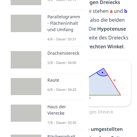
eines
rechtwinkligen Dreiecks
berechnen. Dabei stehen
a
und
b
Parallelogramm
für die
Katheten
, also die beiden
- Flächeninhalt
kürzeren Seiten. Die
Hypotenuse
und Umfang
c
ist die längste Seite des Dreiecks
4/8 – Dauer: 03:31
gegenüber dem
rechten Winkel
.
Drachenviereck
5/8 – Dauer: 04:00
Raute
6/8 – Dauer: 04:20
Haus der
rechtwinkliges Dreieck
Vierecke
7/8 – Dauer: 03:30
Hier siehst du die
umgestellten
Flächeninhalt