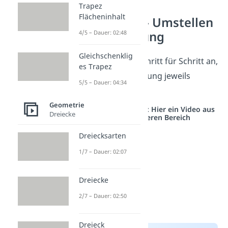
Trapez
Flächeninhalt
a² + b² = c²– Umstellen
4/5 – Dauer: 02:48
der Gleichung
Gleichschenklig
Schau dir hier Schritt für Schritt an,
es Trapez
wie du die Gleichung jeweils
5/5 – Dauer: 04:34
umformst:
Geometrie
Studyflix vernetzt: Hier ein Video aus
Dreiecke
einem anderen Bereich
Dreiecksarten
1/7 – Dauer: 02:07
Dreiecke
2/7 – Dauer: 02:50
Dreieck