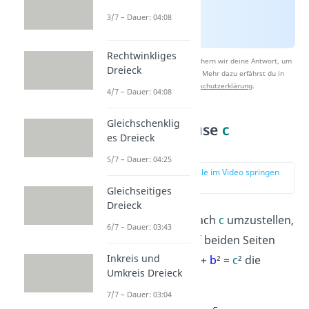
3/7 – Dauer: 04:08
Rechtwinkliges
Nach Beantwortung speichern wir deine Antwort, um
Dreieck
Studyflix zu verbessern. Mehr dazu erfährst du in
unserer
Datenschutzerklärung
.
4/7 – Dauer: 04:08
Gleichschenklig
1. Hypotenuse
c
es Dreieck
berechnen
:
5/7 – Dauer: 04:25
zur Stelle im Video springen
(00:16)
Gleichseitiges
Dreieck
Um die Formel nach
c
umzustellen,
6/7 – Dauer: 03:43
musst du nur auf beiden Seiten
Inkreis und
der Gleichung
a
² +
b
² =
c
² die
Umkreis Dreieck
Wurzel ziehen:
7/7 – Dauer: 03:04