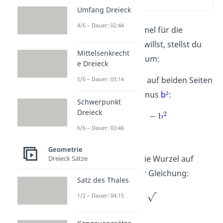
(01:41)
Umfang Dreieck
4/6 – Dauer: 02:44
Wenn du die Formel für die
Kathete
a
haben willst, stellst du
Mittelsenkrecht
die Gleichung so um:
e Dreieck
Schritt 1:
Rechne auf beiden Seiten
5/6 – Dauer: 03:14
der Gleichung minus
b
²
:
Schwerpunkt
Dreieck
6/6 – Dauer: 03:46
Geometrie
Schritt 2:
Ziehe die Wurzel auf
Dreieck Sätze
beiden Seiten der Gleichung:
Satz des Thales
1/2 – Dauer: 04:15