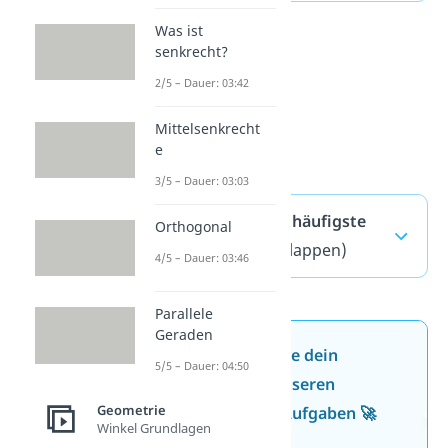
Was ist
senkrecht?
2/5 – Dauer: 03:42
Mittelsenkrecht
e
3/5 – Dauer: 03:03
a² + b² = c² — häufigste
Orthogonal
Fragen
(ausklappen)
4/5 – Dauer: 03:46
Parallele
Geraden
Jetzt neu: Teste dein
5/5 – Dauer: 04:50
Wissen mit unseren
Geometrie
kostenlosen Aufgaben 🚀
Winkel Grundlagen