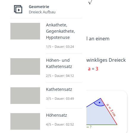
Geometrie
Dreieck Aufbau
Ankathete,
→
Gegenkathete,
Hypotenuse
Schau dir das mal an einem
Beispiel an:
1/5 – Dauer: 03:24
Du hast ein rechtwinkliges Dreieck
Höhen- und
Kathetensatz
mit den Katheten
a
=
3
2/5 – Dauer: 04:12
cm
und
b
=
4 cm
.
Kathetensatz
3/5 – Dauer: 03:49
Höhensatz
4/5 – Dauer: 02:52