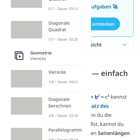
kostenlosen Aufgaben 🚀
6/7 – Dauer: 03:12
Diagonale
Aufgaben entdecken
Quadrat
7/7 – Dauer: 02:25
Inhaltsübersicht
Geometrie
Vierecke
a² + b² = c² — einfach
Vierecke
erklärt
1/8 – Dauer: 04:53
Die Gleichung
a
² +
b
² =
c
²
kennst
Diagonale
du auch als den
Satz des
berechnen
Pythagoras.
Wenn du die
2/8 – Dauer: 03:18
Gleichung umstellst, kannst du
Parallelogramm
damit die einzelnen
Seitenlängen
3/8 – Dauer: 03:19