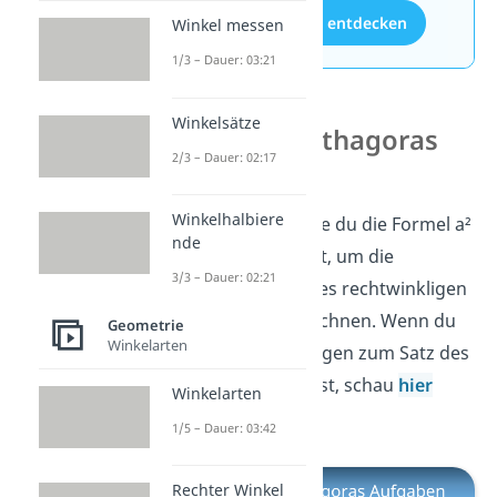
Aufgaben entdecken
Winkel messen
1/3 – Dauer: 03:21
Winkelsätze
Satz des Pythagoras
2/3 – Dauer: 02:17
Aufgaben
Winkelhalbiere
Jetzt weißt du, wie du die Formel
a²
nde
+ b² = c² umstellst, um die
3/3 – Dauer: 02:21
Seitenlängen eines rechtwinkligen
Dreiecks zu berechnen.
Wenn du
Geometrie
Winkelarten
noch mehr Übungen zum Satz des
Pythagoras suchst, schau
hier
Winkelarten
rein.
1/5 – Dauer: 03:42
Rechter Winkel