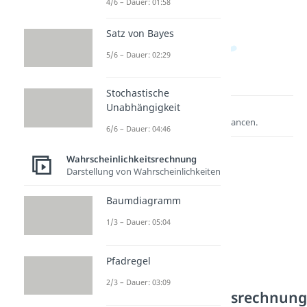
4/6 – Dauer: 01:58
Satz von Bayes
5/6 – Dauer: 02:29
Stochastische
Unabhängigkeit
Lernen lohnt sich!
Entdecke hier deine Chancen.
6/6 – Dauer: 04:46
Wahrscheinlichkeitsrechnung
Darstellung von Wahrscheinlichkeiten
Baumdiagramm
1/3 – Dauer: 05:04
Pfadregel
Weitere Inhalte:
2/3 – Dauer: 03:09
Wahrscheinlichkeitsrechnun