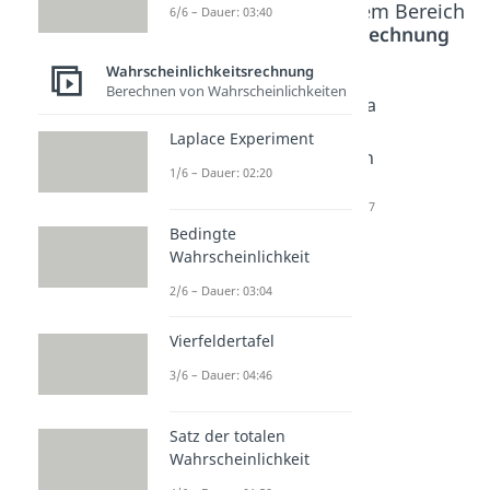
Beliebte Inhalte aus dem Bereich
6/6 – Dauer: 03:40
Wahrscheinlichkeitsrechnung
Wahrscheinlichkeitsrechnung
Berechnen von Wahrscheinlichkeiten
Ziehen
Ziehen
Permuta
ohne
mit
tion mit
Laplace Experiment
Zurückle
Zurückle
Wiederh
1/6 – Dauer: 02:20
gen
gen
olung
ohne
ohne
Dauer: 02:17
Bedingte
Reihenfo
Reihenfo
Wahrscheinlichkeit
lge
lge
Dauer: 03:28
Dauer: 02:32
2/6 – Dauer: 03:04
Vierfeldertafel
3/6 – Dauer: 04:46
Satz der totalen
Wahrscheinlichkeit