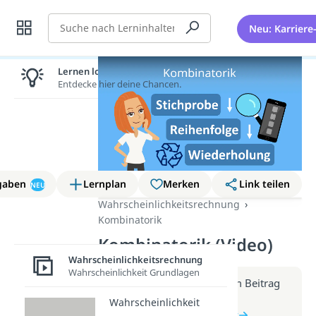
Suche
Neu: Karriere
Lernen lohnt sich!
Entdecke hier deine Chancen.
gaben
Lernplan
Merken
Link teilen
NEU
Wahrscheinlichkeitsrechnung
Kombinatorik
Kombinatorik (Video)
Wahrscheinlichkeitsrechnung
Wahrscheinlichkeit Grundlagen
Weitere Infos erhältst du im Beitrag
zum Video
Wahrscheinlichkeit
zum Beitrag: Kombinatorik