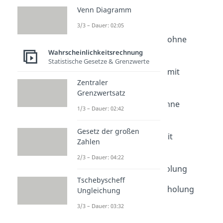
Kombinatorik
Venn Diagramm
Kombinatorik
3/3 – Dauer: 02:05
Dauer: 04:37
Ziehen ohne Zurücklegen ohne
Reihenfolge
Wahrscheinlichkeitsrechnung
Statistische Gesetze & Grenzwerte
Dauer: 03:28
Ziehen ohne Zurücklegen mit
Zentraler
Reihenfolge
Grenzwertsatz
Dauer: 02:14
Ziehen mit Zurücklegen ohne
1/3 – Dauer: 02:42
Reihenfolge
Dauer: 02:32
Gesetz der großen
Ziehen mit Zurücklegen mit
Zahlen
Reihenfolge
2/3 – Dauer: 04:22
Dauer: 01:37
Permutation mit Wiederholung
Tschebyscheff
Dauer: 02:17
Permutation ohne Wiederholung
Ungleichung
Dauer: 01:27
3/3 – Dauer: 03:32
Ziegenproblem
Dauer: 04:41