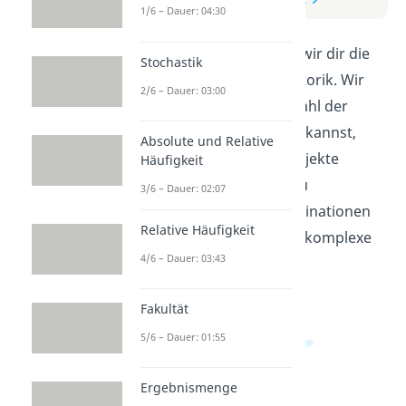
1/6 – Dauer: 04:30
In diesem Video erklären wir dir die
Stochastik
Grundlagen der Kombinatorik. Wir
2/6 – Dauer: 03:00
zeigen dir, wie du die Anzahl der
Möglichkeiten berechnen kannst,
Absolute und Relative
wenn du verschiedene Objekte
Häufigkeit
kombinierst. Lerne, wie du
3/6 – Dauer: 02:07
Permutationen und Kombinationen
Relative Häufigkeit
richtig anwendest und so komplexe
4/6 – Dauer: 03:43
Probleme lösen kannst.
Fakultät
5/6 – Dauer: 01:55
Ergebnismenge