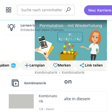
Suche
Neu: Karriere
Lernen lohnt sich!
Entdecke hier deine Chancen.
gaben
Lernplan
Merken
Link teilen
NEU
Kombinatorik
Kombinatorik
Permutation
Kombinatorik
Kombinato
Wichtige Inhalte in diesem
rik
Video
1/8 – Dauer: