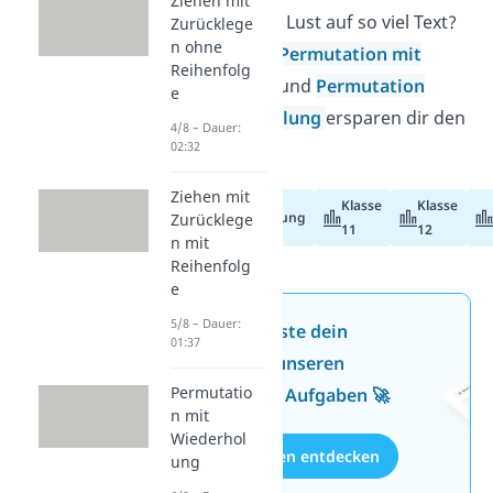
Ziehen mit
sicherlich keine Lust auf so viel Text?
Zurücklege
n ohne
Unsere Videos
Permutation mit
Reihenfolg
Wiederholung
und
Permutation
e
ohne Wiederholung
ersparen dir den
4/8 – Dauer:
02:32
Leseaufwand!
Ziehen mit
Klasse
Klasse
Abiturvorbereitung
Zurücklege
11
12
n mit
Reihenfolg
e
5/8 – Dauer:
Jetzt neu: Teste dein
01:37
Wissen mit unseren
Permutatio
kostenlosen Aufgaben 🚀
n mit
Wiederhol
Aufgaben entdecken
ung