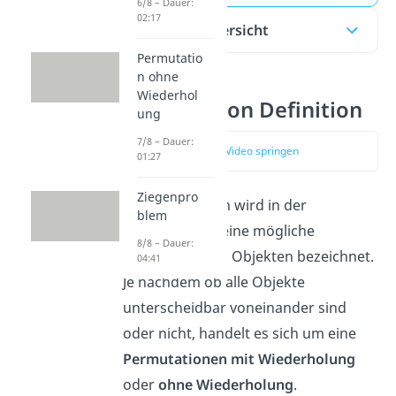
6/8 – Dauer:
02:17
Inhaltsübersicht
Permutatio
n ohne
Wiederhol
Permutation Definition
ung
7/8 – Dauer:
zum Video springen
01:27
Ziegenpro
Als Permutation wird in der
blem
Kombinatorik
eine mögliche
8/8 – Dauer:
Anordnung von Objekten bezeichnet.
04:41
Je nachdem ob alle Objekte
unterscheidbar voneinander sind
oder nicht, handelt es sich um eine
Permutationen mit Wiederholung
oder
ohne Wiederholung
.