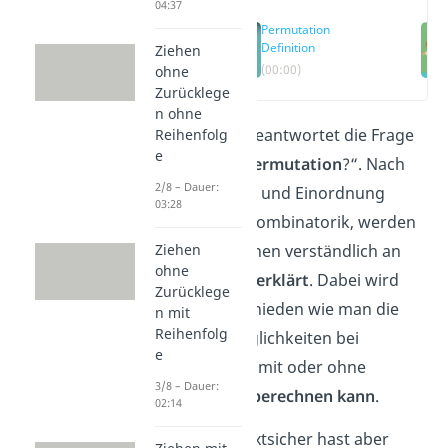
04:37
Permutation
Definition
Ziehen
(00:00)
ohne
Zurücklege
n ohne
Dieser Artikel beantwortet die Frage
Reihenfolg
e
„
Was ist eine Permutation
?“. Nach
2/8 – Dauer:
einer Definition und Einordnung
03:28
innerhalb der Kombinatorik, werden
Ziehen
die Permutationen verständlich an
ohne
einem
Beispiel erklärt
. Dabei wird
Zurücklege
jeweils unterschieden wie man die
n mit
Reihenfolg
Anzahl der Möglichkeiten bei
e
Permutationen mit oder ohne
3/8 – Dauer:
Wiederholung
berechnen kann
.
02:14
Du bist zwar textsicher hast aber