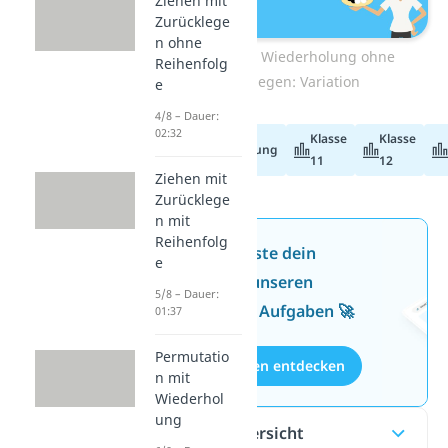
Ziehen mit
Zurücklege
n ohne
Ziehen ohne Wiederholung ohne
Reihenfolg
Zurücklegen: Variation
e
4/8 – Dauer:
02:32
Klasse
Klasse
Abiturvorbereitung
11
12
Ziehen mit
Zurücklege
n mit
Reihenfolg
Jetzt neu: Teste dein
e
Wissen mit unseren
5/8 – Dauer:
kostenlosen Aufgaben 🚀
01:37
Permutatio
Aufgaben entdecken
n mit
Wiederhol
ung
Inhaltsübersicht