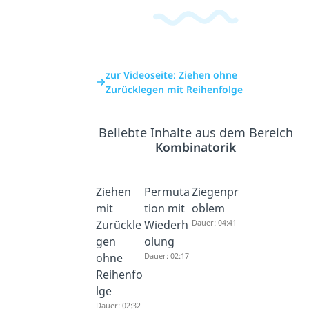
zur Videoseite: Ziehen ohne
Zurücklegen mit Reihenfolge
Beliebte Inhalte aus dem Bereich
Kombinatorik
Ziehen
Permuta
Ziegenpr
mit
tion mit
oblem
Zurückle
Wiederh
Dauer: 04:41
gen
olung
ohne
Dauer: 02:17
Reihenfo
lge
Dauer: 02:32