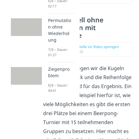
6/8 – Dauer:
02:17
Urnenmodell ohne
Permutatio
Zurücklegen mit
n ohne
Wiederhol
Reihenfolge
ung
zur Stelle im Video springen
7/8 – Dauer:
(00:20)
01:27
In diesem Fall legen wir die Kugeln
Ziegenpro
blem
also nicht zurück und die Reihenfolge
8/8 – Dauer:
ist entscheidend für das Ergebnis. Ein
04:41
anschauliches Beispiel hierfür ist, wie
viele Möglichkeiten es gibt die ersten
drei Plätze bei einem Beerpong-
Turnier mit 15 teilnehmenden
Gruppen zu besetzen. Hier macht es