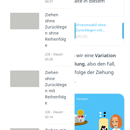
Wichtige Inhalte in diesem
04:37
Video
Ziehen
ohne
Urnenmodell ohne
Zurücklege
Zurücklegen mit
n ohne
Reihenfolge
(00:20)
Reihenfolg
e
2/8 – Dauer:
Nun betrachten wir eine
Variation
03:28
ohne Wiederholung
, also den Fall,
dass die Reihenfolge der Ziehung
Ziehen
ohne
eine Rolle spielt.
Zurücklege
n mit
Reihenfolg
e
3/8 – Dauer:
02:14