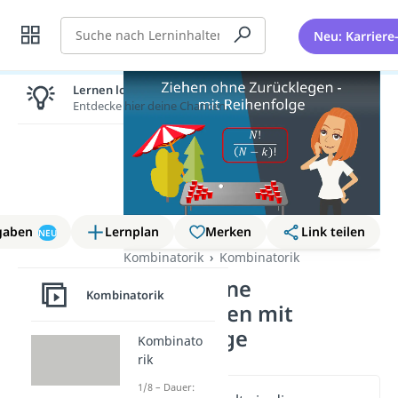
Suche
Neu: Karriere
Lernen lohnt sich!
Entdecke hier deine Chancen.
gaben
Lernplan
Merken
Link teilen
NEU
Kombinatorik
Kombinatorik
Ziehen ohne
Kombinatorik
Zurücklegen mit
Reihenfolge
Kombinato
rik
1/8 – Dauer: