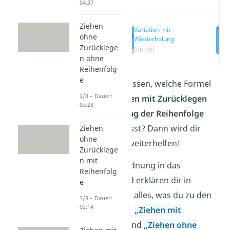
04:37
Ziehen
Variation mit
ohne
Wiederholung
Zurücklege
(00:28)
n ohne
Reihenfolg
e
Du möchtest wissen, welche Formel
2/8 – Dauer:
du bei
Ziehungen mit Zurücklegen
03:28
unter Beachtung der Reihenfolge
verwenden musst? Dann wird dir
Ziehen
ohne
dieser Beitrag weiterhelfen!
Zurücklege
n mit
Wir bringen Ordnung in das
Reihenfolg
Kugelchaos und erklären dir in
e
unseren Videos alles, was du zu den
3/8 – Dauer:
02:14
Urnenmodellen
„Ziehen mit
Zurücklegen“
und
„Ziehen ohne