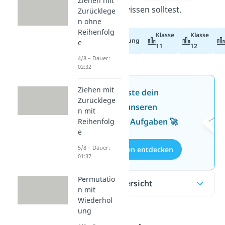
Ziehen mit
Zurücklegen“
wissen solltest.
Zurücklege
n ohne
Reihenfolg
Klasse
Klasse
Abiturvorbereitung
e
11
12
4/8 – Dauer:
02:32
Ziehen mit
Jetzt neu: Teste dein
Zurücklege
Wissen mit unseren
n mit
kostenlosen Aufgaben 🚀
Reihenfolg
e
5/8 – Dauer:
Aufgaben entdecken
01:37
Permutatio
Inhaltsübersicht
n mit
Wiederhol
ung