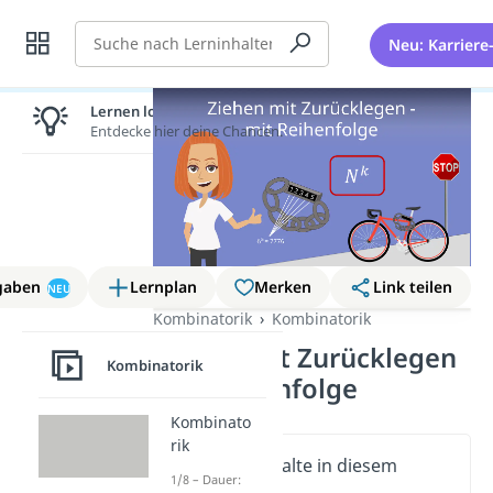
Suche
Neu: Karriere
Lernen lohnt sich!
Entdecke hier deine Chancen.
gaben
Lernplan
Merken
Link teilen
NEU
Kombinatorik
Kombinatorik
Ziehen mit Zurücklegen
Kombinatorik
mit Reihenfolge
Kombinato
rik
Wichtige Inhalte in diesem
1/8 – Dauer:
Video