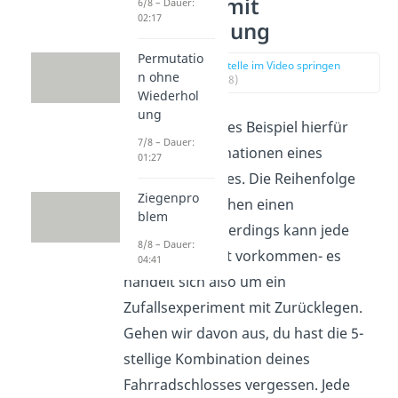
Variation mit
6/8 – Dauer:
02:17
Wiederholung
Permutatio
zur Stelle im Video springen
n ohne
(00:28)
Wiederhol
ung
Ein anschauliches Beispiel hierfür
7/8 – Dauer:
sind die Kombinationen eines
01:27
Fahrradschlosses. Die Reihenfolge
Ziegenpro
der Zahlen machen einen
blem
Unterschied, allerdings kann jede
8/8 – Dauer:
Zahl beliebig oft vorkommen- es
04:41
handelt sich also um ein
Zufallsexperiment mit Zurücklegen.
Gehen wir davon aus, du hast die 5-
stellige Kombination deines
Fahrradschlosses vergessen. Jede