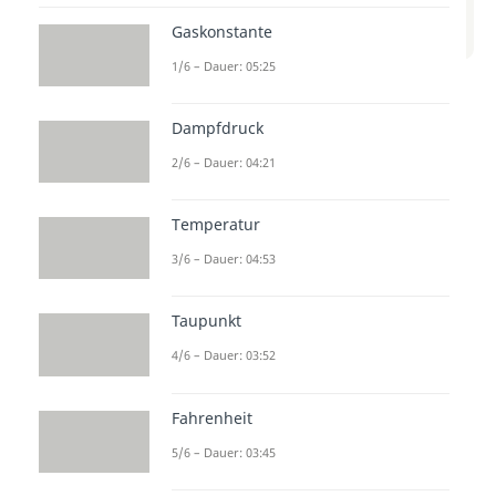
zum Beitrag: Intro
Gaskonstante
Thermodynamik II
1/6 – Dauer: 05:25
In diesem Erklärvideo erfährst du
Dampfdruck
mehr über Thermodynamik II. Es
2/6 – Dauer: 04:21
wird erklärt, wie sich Energie in
verschiedenen Systemen verhält
Temperatur
und welchen Einfluss dies auf die
3/6 – Dauer: 04:53
Umgebung hat. Du lernst die
Grundlagen zur Berechnung von
Taupunkt
Temperatur, Druck und Volumen
kennen.
4/6 – Dauer: 03:52
Fahrenheit
5/6 – Dauer: 03:45