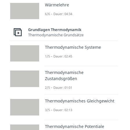
Wärmelehre
Beliebte Inhalte aus dem
6/6 – Dauer: 04:34
Bereich
Grundlagen
Thermodynamik
Grundlagen Thermodynamik
Thermodynamische Grundsätze
Gemisc
Gemisc
Feuchte
Thermodynamische Systeme
he -
he -
Luft -
1/5 – Dauer: 02:45
Grundl
Zustan
Grundl
agen
dsgröß
agen
Dauer:
en
Dauer:
Thermodynamische
02:54
04:26
Dauer:
Zustandsgrößen
03:59
2/5 – Dauer: 01:01
Thermodynamisches Gleichgewicht
3/5 – Dauer: 02:13
Thermodynamische Potentiale