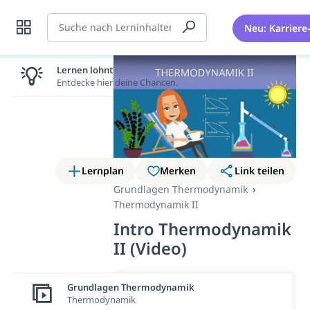
Suche
Neu: Karriere
Lernen lohnt sich!
Entdecke hier deine Chancen.
Lernplan
Merken
Link teilen
Grundlagen Thermodynamik
Thermodynamik II
Intro Thermodynamik
II (Video)
Weitere Infos erhältst du im
Grundlagen Thermodynamik
Thermodynamik
Beitrag zum Video