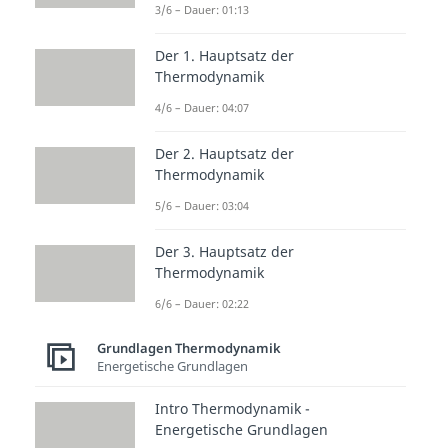
3/6 – Dauer: 01:13
Thermodynamik II
Intro Thermodynamik II
Der 1. Hauptsatz der
Dauer: 01:22
Gemische - Grundlagen
Thermodynamik
Dauer: 02:54
4/6 – Dauer: 04:07
Gemische - Zustandsgrößen
Dauer: 03:59
Der 2. Hauptsatz der
Feuchte Luft - Grundlagen
Thermodynamik
Dauer: 04:26
Feuchte Luft - Zustandsgrößen
5/6 – Dauer: 03:04
Dauer: 05:12
Mehrphasengemische
Der 3. Hauptsatz der
Dauer: 04:26
Thermodynamik
Mehrphasengemische - Übung
Dauer: 03:27
6/6 – Dauer: 02:22
Grundlagen Thermodynamik
Energetische Grundlagen
Intro Thermodynamik -
Energetische Grundlagen