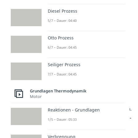
Formel umstellen
.
Diesel Prozess
5/7 – Dauer: 04:40
Otto Prozess
6/7 – Dauer: 04:45
Seiliger Prozess
p-V- und T-s-
7/7 – Dauer: 04:45
Diagramm
Grundlagen Thermodynamik
Motor
Betrachten wir nun das
p-V-
Diagramm und das T-s-Diagramm
.
Reaktionen - Grundlagen
Die Zustandskurve verläuft im
p-V-
1/5 – Dauer: 05:33
Diagramm
wie eine
gleichseitige
Hyperbel
. Diese wird Isotherme
Verbrennung