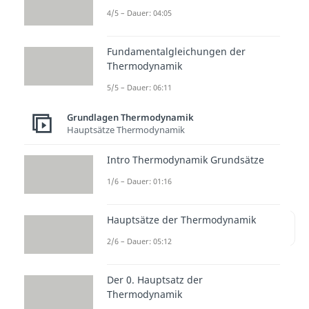
Zustandsänderung konstant
4/5 – Dauer: 04:05
bleibt
. T=konst. → T
=T
. Der
1
2
Druck
und das
Volumen ändern
Fundamentalgleichungen der
Thermodynamik
sich
hingegen. Mit der
5/5 – Dauer: 06:11
isothermen Expansion
und der
isothermen Kompression
gibt es
Grundlagen Thermodynamik
zwei Möglichkeiten die
Hauptsätze Thermodynamik
Temperatur konstant zu halten.
Intro Thermodynamik Grundsätze
Schauen wir uns beide an.
1/6 – Dauer: 01:16
Hauptsätze der Thermodynamik
Inhaltsübersicht
2/6 – Dauer: 05:12
Der 0. Hauptsatz der
Isotherme Expansion
Thermodynamik