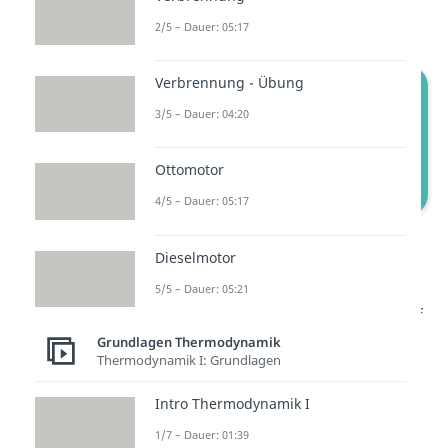
genannt.
2/5 – Dauer: 05:17
Verbrennung - Übung
3/5 – Dauer: 04:20
Ottomotor
4/5 – Dauer: 05:17
Isotherme Zustandsänderung: p-V-
Dieselmotor
Diagramm
5/5 – Dauer: 05:21
Der Druck sinkt von Zustand 1 auf
2, wohingegen das Volumen
Grundlagen Thermodynamik
Thermodynamik I: Grundlagen
steigt.
Intro Thermodynamik I
Im
T-s-Diagramm
stellt sich ein
1/7 – Dauer: 01:39
paralleler Verlauf
zur x-Achse
ein,