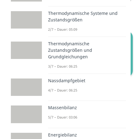
da sich die
Temperatur
nicht
Thermodynamische Systeme und
ändert.
Zustandsgrößen
2/7 – Dauer: 05:09
Thermodynamische
Zustandsgrößen und
Grundgleichungen
3/7 – Dauer: 06:25
Nassdampfgebiet
Isotherme Zustandsänderung: T-s-
Diagramm
4/7 – Dauer: 06:25
Die
Fläche unter der Kurve
Massenbilanz
entspricht der Summe aus der
5/7 – Dauer: 03:06
Wärme Q und der
Dissipationsarbeit. Bei der
Energiebilanz