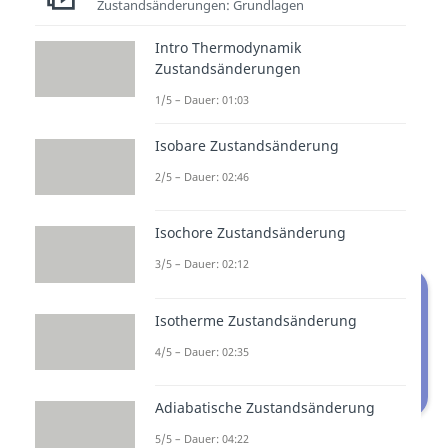
Zustandsänderungen: Grundlagen
Die bei gleicher Temperatur
zu
Intro Thermodynamik
verrichtende Arbeit
ist bei der
Zustandsänderungen
Kompression
und der
Expansion
1/5 – Dauer: 01:03
betragsmäßig
identisch
. Da es
sich außerdem um einen
Isobare Zustandsänderung
reversiblen Prozess handelt, kann
2/5 – Dauer: 02:46
die Dissipationsarbeit
vernachlässigt werden.
Isochore Zustandsänderung
3/5 – Dauer: 02:12
Isotherme Zustandsänderung
4/5 – Dauer: 02:35
Adiabatische Zustandsänderung
Isotherme Kompression
5/5 – Dauer: 04:22