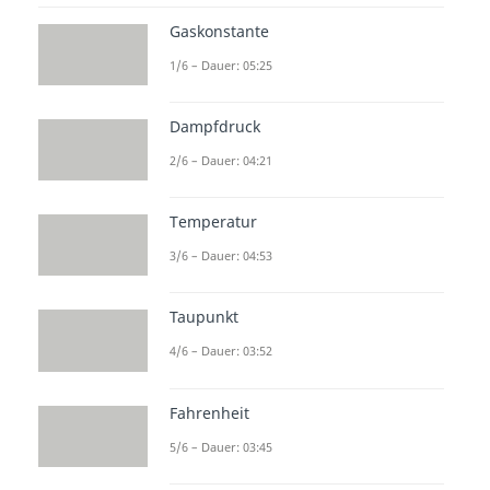
Zustandsänderung
. Du erfährst
Gaskonstante
wie der
Verlauf
im
p-V- sowie T-s-
1/6 – Dauer: 05:25
Diagramm
aussieht und wie sich
die
thermischen Zustandsgrößen
Dampfdruck
verhalten. In unseren anderen
2/6 – Dauer: 04:21
Beiträgen erhältst du alle
wichtigen Informationen über die
Temperatur
isobare
,
isochore
und die
3/6 – Dauer: 04:53
adiabatische Zustandsänderung
.
Zustandsänderungen von Gasen
Taupunkt
sind komplexe Prozesse. Zur
4/6 – Dauer: 03:52
Vereinfachung können
thermodynamische Vorgänge in
Fahrenheit
Teilprozesse zerlegt werden.
5/6 – Dauer: 03:45
Hierbei werden
eine
oder auch