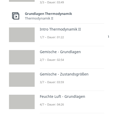
verrichteten Arbeit.
3/3 – Dauer: 03:49
Grundlagen Thermodynamik
Berechnung der
Thermodynamik II
Volumenarbeit
Intro Thermodynamik II
Die
Fläche
unter der Isotherme im
1/7 – Dauer: 01:22
p-V-Diagramm entspricht der
verrichteten Arbeit
W und lässt
Gemische - Grundlagen
sich bei Annahme eines idealen
2/7 – Dauer: 02:54
Gases mit Hilfe der folgenden
Formel
berechnen:
Gemische - Zustandsgrößen
3/7 – Dauer: 03:59
Lösen wir die thermische
Feuchte Luft - Grundlagen
Zustandsgleichung nach p auf
4/7 – Dauer: 04:26