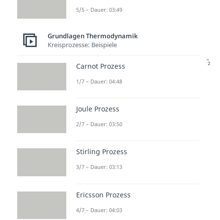
p = Druck [Pa]
5/5 – Dauer: 03:49
V = Volumen [
]
Grundlagen Thermodynamik
Kreisprozesse: Beispiele
für
Carnot Prozess
1/7 – Dauer: 04:48
Joule Prozess
Anders als bei der isochoren und
2/7 – Dauer: 03:50
isobaren Zustandsänderung ist
dieser
Term
nun
umgekehrt
Stirling Prozess
proportional
und als
Gesetz von
3/7 – Dauer: 03:13
Boyle-Mariotte
bekannt. Je
nachdem
welche Größe
wir
Ericsson Prozess
suchen, können wir dann die
4/7 – Dauer: 04:03