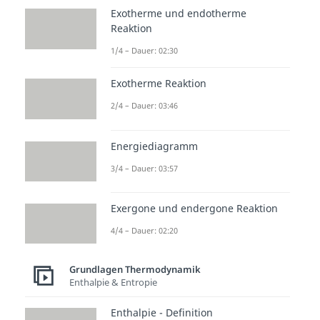
auch
nicht
. Ebenso ist die
Exotherme und endotherme
Enthalpie H
von der Veränderung
Reaktion
der Temperatur abhängig und
1/4 – Dauer: 02:30
bleibt demnach bei einer
Exotherme Reaktion
isothermen Zustandsänderung
gleich.
2/4 – Dauer: 03:46
und
.
Energiediagramm
3/4 – Dauer: 03:57
Exergone und endergone Reaktion
4/4 – Dauer: 02:20
Grundlagen Thermodynamik
Enthalpie & Entropie
Wärme
Enthalpie - Definition