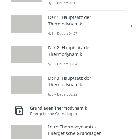
und Kompression
3/6 – Dauer: 01:13
Bei der
isothermen Expansion
Der 1. Hauptsatz der
wird einem Gas
Wärme zugeführt
,
Thermodynamik
wodurch es sich ausdehnt und
4/6 – Dauer: 04:07
Volumenarbeit
verrichtet. Durch
Der 2. Hauptsatz der
die Volumenausdehnung wird die
Thermodynamik
Temperatur konstant gehalten.
5/6 – Dauer: 03:04
Bei der
isothermen Kompression
Der 3. Hauptsatz der
wird durch
äußere Arbeit
das
Thermodynamik
Volumen komprimiert und
6/6 – Dauer: 02:22
verdichtet. Dadurch entsteht
Grundlagen Thermodynamik
Wärmeenergie
, welche abgeführt
Energetische Grundlagen
werden muss.
Intro Thermodynamik -
Die
innere Energie
ändert
Energetische Grundlagen
sich durch Wärmetransport oder