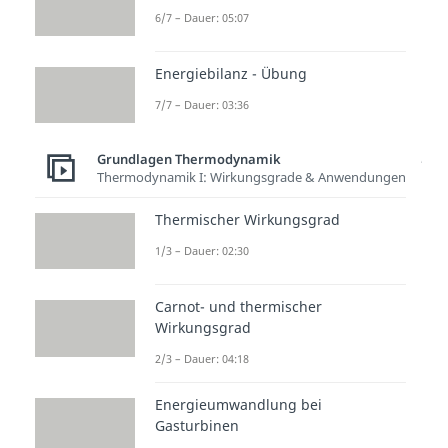
isothermen Zustandsänderung
6/7 – Dauer: 05:07
entspricht diese Fläche auch der
Volumenänderungsarbeit und
Energiebilanz - Übung
demnach auch der Fläche im p-V-
7/7 – Dauer: 03:36
Diagramm. Da die Enthalpie und
Grundlagen Thermodynamik
die Änderung der inneren Energie
Thermodynamik I: Wirkungsgrade & Anwendungen
gleich Null sind, kann bewiesen
werden:
Thermischer Wirkungsgrad
1/3 – Dauer: 02:30
Bei einem reversiblen Prozess
Carnot- und thermischer
Wirkungsgrad
kann die Dissipationsarbeit
2/3 – Dauer: 04:18
vernachlässigt werden und wir
erhalten den Zusammenhang
Energieumwandlung bei
zwischen der Wärme und der
Gasturbinen