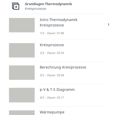
Thermische
Grundlagen Thermodynamik
Kreisprozesse
Zustandsgleichung
Intro Thermodynamik
Setzen wir die
konstant bleibende
Kreisprozesse
Temperatur
in das
ideale
1/5 – Dauer: 01:08
Gasgesetz
ein, dann folgt daraus:
Kreisprozesse
2/5 – Dauer: 03:39
n = Stoffmenge [mol]
Berechnung Kreisprozesse
R = universelle/molare
3/5 – Dauer: 03:58
Gaskonstante [8,3144598
]
p-V & T-S Diagramm
T = Temperatur [K]
= individuelle/spezifische
4/5 – Dauer: 02:17
Gaskonstante
Wärmepumpe
m = Masse [kg]