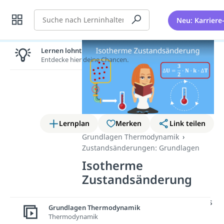
Suche
Neu: Karriere
Lernen lohnt sich!
Entdecke hier deine Chancen.
Lernplan
Merken
Link teilen
Grundlagen Thermodynamik
Zustandsänderungen: Grundlagen
Isotherme
Zustandsänderung
In diesem
Beitrag
widmen wir uns
Grundlagen Thermodynamik
der
isothermen
Thermodynamik