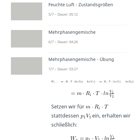
Feuchte Luft - Zustandsgrößen
und setzen p in die Gleichung der
5/7 – Dauer: 05:12
Volumenänderungsarbeit ein,
erhalten wir:
Mehrphasengemische
6/7 – Dauer: 04:26
Da sowohl T, als auch m und
Mehrphasengemische - Übung
konstant sind ergibt sich:
7/7 – Dauer: 03:27
Setzen wir für
stattdessen
ein, erhalten wir
schließlich: