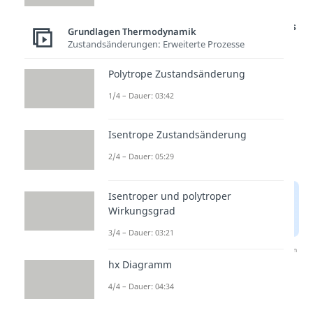
Studyflix vernetzt: Hier ein Video aus
Grundlagen Thermodynamik
einem anderen Bereich
Zustandsänderungen: Erweiterte Prozesse
Polytrope Zustandsänderung
1/4 – Dauer: 03:42
Isentrope Zustandsänderung
2/4 – Dauer: 05:29
Isentroper und polytroper
Wirkungsgrad
3/4 – Dauer: 03:21
Nach Beantwortung speichern wir deine Antwort, um
Studyflix zu verbessern. Mehr dazu erfährst du in
hx Diagramm
unserer
Datenschutzerklärung
.
4/4 – Dauer: 04:34