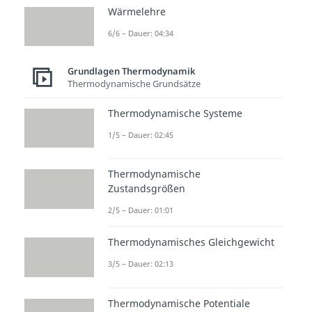
mehrere Zustandsgrößen
als
Wärmelehre
konstant
angenommen. Ein
6/6 – Dauer: 04:34
Beispiel für einen komplexen
thermodynamischen Vorgang ist
Grundlagen Thermodynamik
Thermodynamische Grundsätze
der Kreisprozess eines
Verbrennungsmotors. Erst durch
Thermodynamische Systeme
die Aufgliederung in einzelne
1/5 – Dauer: 02:45
Arbeitstakte lässt sich die
Funktionsweise mit Hilfe von
Thermodynamische
Zustandsgrößen
thermodynamischen Gesetzen
erklären.
2/5 – Dauer: 01:01
„Isotherm“
ist griechisch und
Thermodynamisches Gleichgewicht
bedeutet
„gleiche Temperatur“
.
3/5 – Dauer: 02:13
Das bedeutet, dass die
Temperatur
bei der
Thermodynamische Potentiale