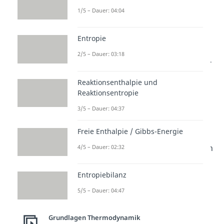
1/5 – Dauer: 04:04
Bei der isothermen Expansion
wird dem Gas eine Wärme Q
Entropie
zugeführt, wodurch es sich
2/5 – Dauer: 03:18
ausdehnt und die Volumenarbeit -
W verrichtet.
Reaktionsenthalpie und
Reaktionsentropie
.
3/5 – Dauer: 04:37
Bei der isothermen Kompression
Freie Enthalpie / Gibbs-Energie
hingegen wirkt auf das Gas von
außen eine Arbeit W. Das Volumen
4/5 – Dauer: 02:32
wird kleiner und die dabei
Entropiebilanz
entstehende Wärme -Q muss
abgeführt werden.
5/5 – Dauer: 04:47
.
Grundlagen Thermodynamik