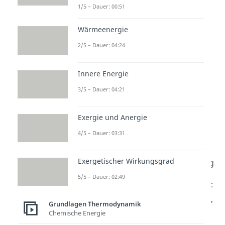
1/5 – Dauer: 00:51
Verrichtung von Arbeit. Für die
Änderung
gilt:
Wärmeenergie
bzw.
2/5 – Dauer: 04:24
Innere Energie
Die zweite Gleichung entspricht
3/5 – Dauer: 04:21
dem
ersten Hauptsatz der
Thermodynamik
.
Exergie und Anergie
N = Teilchenanzahl
4/5 – Dauer: 03:31
k = Boltzmann-Konstante
Exergetischer Wirkungsgrad
= Temperaturveränderung
5/5 – Dauer: 02:49
Da sich die
Temperatur
aber
nicht
ändert
und demnach
gilt
,
Grundlagen Thermodynamik
ändert sich die
innere Energie
Chemische Energie