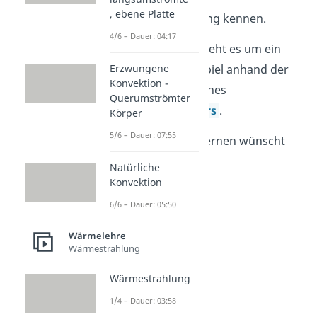
, ebene Platte
Wärmeübertragung kennen.
4/6 – Dauer: 04:17
Im letzten Video geht es um ein
Erzwungene
Anwendungsbeispiel anhand der
Konvektion -
Funktionsweise eines
Querumströmter
Wärmeübertragers
.
Körper
5/6 – Dauer: 07:55
Viel Erfolg beim Lernen wünscht
Studyflix.
Natürliche
Konvektion
6/6 – Dauer: 05:50
Wärmelehre
Wärmestrahlung
Wärmestrahlung
1/4 – Dauer: 03:58