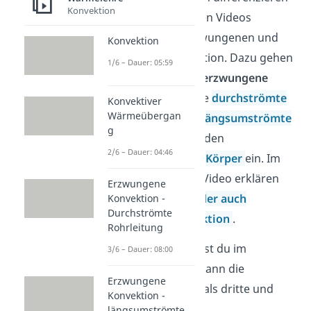
Konvektion
wir in den nächsten Videos
zwischen der erzwungenen und
Konvektion
der freien Konvektion. Dazu gehen
1/6 – Dauer: 05:59
wir näher auf die
erzwungene
Konvektion
für die
durchströmte
Konvektiver
Wärmeübergan
Rohrleitung
, die
längsumströmte
g
ebene Platte
und den
2/6 – Dauer: 04:46
querumströmten Körper
ein. Im
darauffolgenden Video erklären
Erzwungene
wir dir die
freie oder auch
Konvektion -
Durchströmte
natürliche Konvektion
.
Rohrleitung
Anschließend lernst du im
3/6 – Dauer: 08:00
vorletzten Video dann die
Erzwungene
Wärmestrahlung
als dritte und
Konvektion -
letzte Form der
längsumströmte