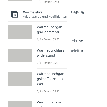
5/5 – Dauer: 02:08
Wärmeleitung
Intro Wärmeübertragung
Wärmelehre
Widerstände und Koeffizienten
Dauer: 01:10
Wärme
Dauer: 03:51
Wärmeübergan
Wärmeleitung
gswiderstand
Dauer: 02:53
1/4 – Dauer: 03:57
Stationäre Wärmeleitung
Dauer: 05:58
Wärmedurchlass
Instationäre Wärmeleitung
widerstand
Dauer: 06:58
2/4 – Dauer: 05:07
Wärmedurchgan
gskoeffizient - U-
Wert
3/4 – Dauer: 05:15
Wärmeübergan