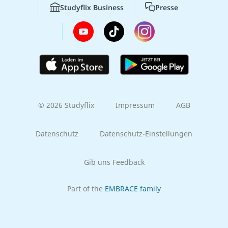
Studyflix Business
Presse
© 2026 Studyflix
Impressum
AGB
Datenschutz
Datenschutz-Einstellungen
Gib uns Feedback
Part of the
EMBRACE family