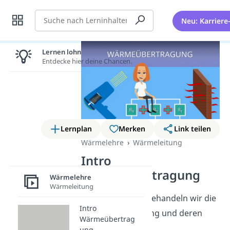
Suche
Neu: Karriere
Lernen lohnt sich!
Entdecke hier deine Chancen.
Lernplan
Merken
Link teilen
Wärmelehre
Wärmeleitung
Intro
Wärmeübertragung
Wärmelehre
Wärmeleitung
In dieser Playlist behandeln wir die
Intro
Wärmeübertragung und deren
Wärmeübertrag
Mechanismen.
ung