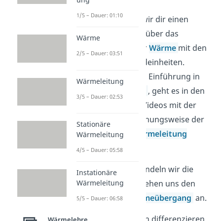
1/5 – Dauer: 01:10
Als erstes geben wir dir einen
groben Überblick über das
Wärme
Themengebiet der
Wärme
mit den
2/5 – Dauer: 03:51
wichtigsten Grundeinheiten.
Nach einer kurzen Einführung in
Wärmeleitung
die
Wärmeleitung
, geht es in den
3/5 – Dauer: 02:53
nächsten beiden Videos mit der
stationären
beziehungsweise der
Stationäre
instationären Wärmeleitung
Wärmeleitung
weiter.
4/5 – Dauer: 05:58
Als nächstes behandeln wir die
Instationäre
Wärmeleitung
Konvektion
und sehen uns den
konvektiven Wärmeübergang
an.
5/5 – Dauer: 06:58
Im Rahmen dessen differenzieren
Wärmelehre