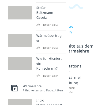
Stefan
Boltzmann
Gesetz
2/4 – Dauer: 04:50
zur Videoseite: Intro
Wärmeübertragung
Wärmeübertrag
er
Beliebte Inhalte aus dem
3/4 – Dauer: 06:56
Bereich
Wärmelehre
Wie funktioniert
ein
Wärme
Wärmel
Stationä
Kühlschrank?
Dauer:
eitung
re
03:51
4/4 – Dauer: 03:14
Dauer:
Wärmel
02:53
eitung
Wärmelehre
Dauer:
Fähigkeiten und Kapazitäten
05:58
Intro