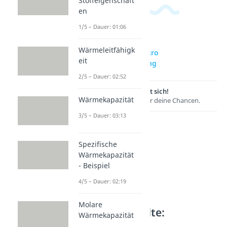
Stoffeigenschaft
en
1/5 – Dauer: 01:06
Wärmeleitfähigk
zur Videoseite: Intro
eit
Wärmeübertragung
2/5 – Dauer: 02:52
Lernen lohnt sich!
Wärmekapazität
Entdecke hier deine Chancen.
3/5 – Dauer: 03:13
Spezifische
Wärmekapazität
- Beispiel
4/5 – Dauer: 02:19
Molare
Weitere Inhalte:
Wärmekapazität
Wärmelehre