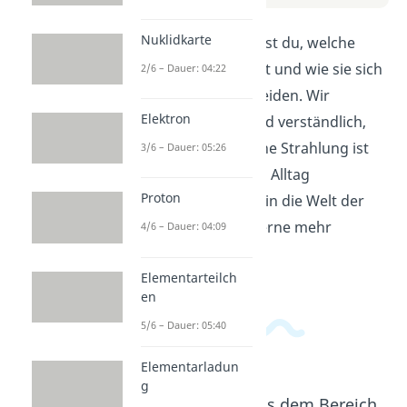
Nuklidkarte
In diesem Video erfährst du, welche
Strahlungsarten es gibt und wie sie sich
2/6 – Dauer: 04:22
voneinander unterscheiden. Wir
Elektron
erklären dir einfach und verständlich,
was elektromagnetische Strahlung ist
3/6 – Dauer: 05:26
und wie sie in unserem Alltag
Proton
vorkommt. Tauche ein in die Welt der
Strahlungsarten und lerne mehr
4/6 – Dauer: 04:09
darüber!
Elementarteilch
en
5/6 – Dauer: 05:40
Elementarladun
g
Beliebte Inhalte aus dem Bereich