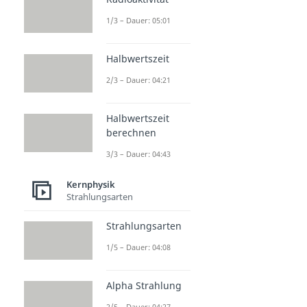
Strahlungsarten
1/3 – Dauer: 05:01
Strahlungsarten
Dauer: 04:08
Alpha Strahlung
Halbwertszeit
Dauer: 04:27
Beta Strahlung
2/3 – Dauer: 04:21
Dauer: 05:18
Gamma Strahlung
Halbwertszeit
Dauer: 04:49
berechnen
Röntgenstrahlung
Dauer: 05:20
3/3 – Dauer: 04:43
Kernphysik
Strahlungsarten
Strahlungsarten
1/5 – Dauer: 04:08
Alpha Strahlung
2/5 – Dauer: 04:27