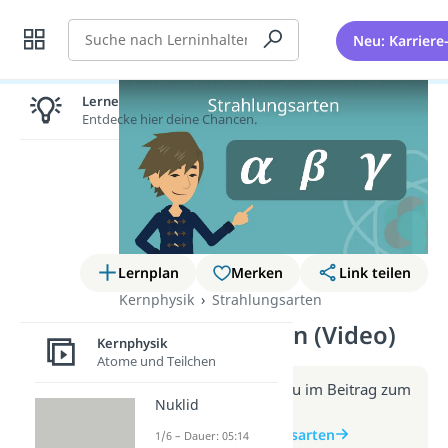
Suche
Neu: Karriere
Lernen lohnt sich!
Entdecke hier deine Chancen.
Lernplan
Merken
Link teilen
Kernphysik
Strahlungsarten
Strahlungsarten (Video)
Kernphysik
Atome und Teilchen
Weitere Infos erhältst du im Beitrag zum
Nuklid
Video
zum Beitrag: Strahlungsarten
1/6 – Dauer: 05:14