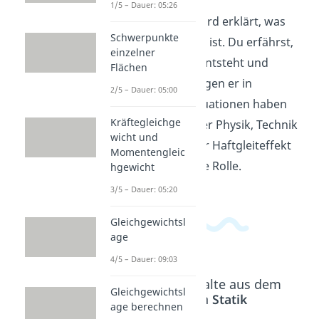
1/5 – Dauer: 05:26
In diesem Video wird erklärt, was
Schwerpunkte
der Haftgleiteffekt ist. Du erfährst,
einzelner
wie dieser Effekt entsteht und
Flächen
welche Auswirkungen er in
2/5 – Dauer: 05:00
verschiedenen Situationen haben
Kräftegleichge
kann. Egal ob in der Physik, Technik
wicht und
oder im Alltag - der Haftgleiteffekt
Momentengleic
spielt eine wichtige Rolle.
hgewicht
3/5 – Dauer: 05:20
Gleichgewichtsl
age
4/5 – Dauer: 09:03
Beliebte Inhalte aus dem
Gleichgewichtsl
Bereich
Statik
age berechnen