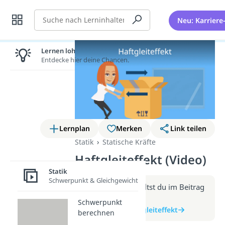
Suche
Neu: Karriere
Lernen lohnt sich!
Entdecke hier deine Chancen.
Lernplan
Merken
Link teilen
Statik
Statische Kräfte
Haftgleiteffekt (Video)
Statik
Schwerpunkt & Gleichgewicht
Weitere Infos erhältst du im Beitrag
zum Video
Schwerpunkt
zum Beitrag: Haftgleiteffekt
berechnen