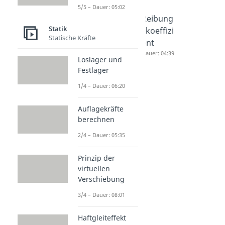
5/5 – Dauer: 05:02
Haftreib
Reibung
Reibung
Statik
ung,
skraft
skoeffizi
Statische Kräfte
Gleitreib
Dauer: 03:49
ent
ung,
Dauer: 04:39
Loslager und
Rollreib
Festlager
ung
1/4 – Dauer: 06:20
Dauer: 04:44
Auflagekräfte
berechnen
2/4 – Dauer: 05:35
Prinzip der
virtuellen
Verschiebung
3/4 – Dauer: 08:01
Haftgleiteffekt