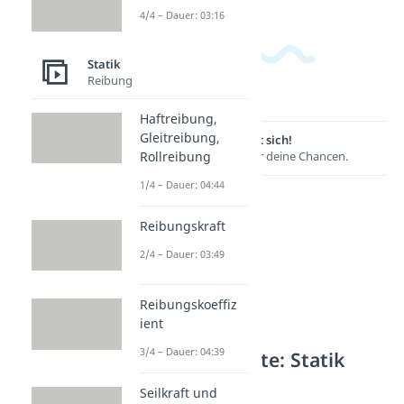
4/4 – Dauer: 03:16
Statik
Reibung
Haftreibung,
Gleitreibung,
Lernen lohnt sich!
Entdecke hier deine Chancen.
Rollreibung
1/4 – Dauer: 04:44
Reibungskraft
2/4 – Dauer: 03:49
Reibungskoeffiz
ient
3/4 – Dauer: 04:39
Weitere Inhalte: Statik
Statische Kräfte
Seilkraft und