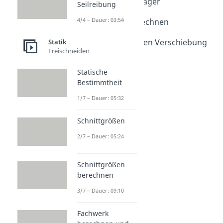
Loslager und Festlager
Seilreibung
Dauer: 06:20
4/4 – Dauer: 03:54
Auflagekräfte berechnen
Dauer: 05:35
Prinzip der virtuellen Verschiebung
Statik
Freischneiden
Dauer: 08:01
Haftgleiteffekt
Statische
Dauer: 03:16
Bestimmtheit
1/7 – Dauer: 05:32
Schnittgrößen
2/7 – Dauer: 05:24
Schnittgrößen
berechnen
3/7 – Dauer: 09:10
Fachwerk