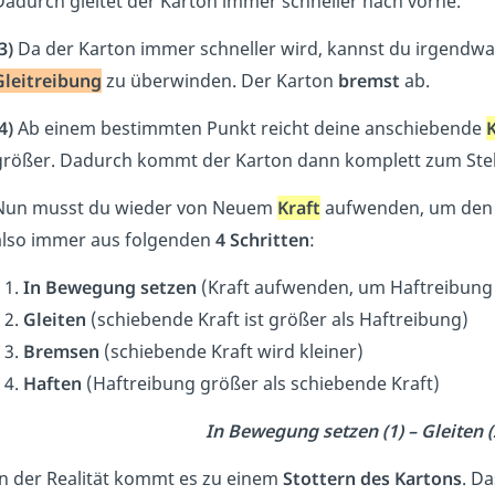
Dadurch gleitet der Karton immer schneller nach vorne.
3)
Da der Karton immer schneller wird, kannst du irgendw
Gleitreibung
zu überwinden. Der Karton
bremst
ab.
4)
Ab einem bestimmten Punkt reicht deine anschiebende
K
größer. Dadurch kommt der Karton dann komplett zum Steh
Nun musst du wieder von Neuem
Kraft
aufwenden, um den 
also immer aus folgenden
4 Schritten
:
In Bewegung setzen
(Kraft aufwenden, um Haftreibung
Gleiten
(schiebende Kraft ist größer als Haftreibung)
Bremsen
(schiebende Kraft wird kleiner)
Haften
(Haftreibung größer als schiebende Kraft)
In Bewegung setzen (1) – Gleiten (
In der Realität kommt es zu einem
Stottern des Kartons
. D