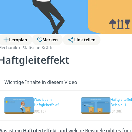
Lernplan
Merken
Link teilen
Mechanik
Statische Kräfte
Haftgleiteffekt
Wichtige Inhalte in diesem Video
Was ist ein
Haftgleiteffe
Haftgleiteffekt?
Beispiel 1
(00:15)
(01:08)
Was ist ein
Haftgleiteffekt
und welche Beispiele gibt es für 