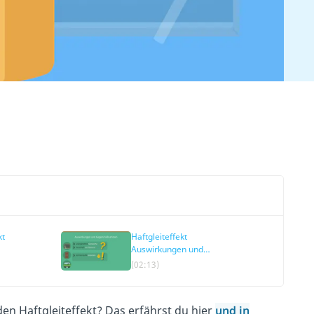
kt
Haftgleiteffekt
Auswirkungen und
Gegenmaßnahmen
(02:13)
den Haftgleiteffekt? Das erfährst du hier
und in