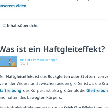
unserem Video
!
Inhaltsübersicht
Was ist ein Haftgleiteffekt?
zur Stelle im Video springen
(00:15)
Der
Haftgleiteffekt
ist das
Rückgleiten
oder
Stottern
von z
wenn der Widerstand zwischen beiden größer ist als die Kra
Haftreibung
des Körpers ist also größer als die
Gleitreibu
und haften des bewegten Körpers.
Den Haftgleiteffekt nennst du auch
Stick Slip Effekt
(engl. s