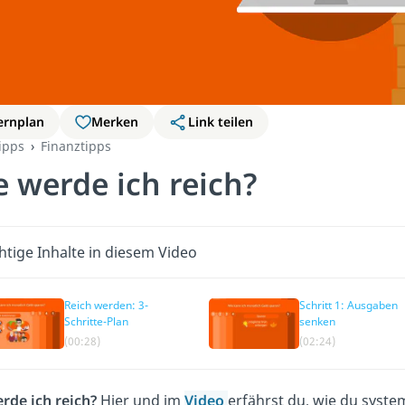
ernplan
Merken
Link teilen
ipps
Finanztipps
 werde ich reich?
htige Inhalte in diesem Video
Reich werden: 3-
Schritt 1: Ausgaben
Schritte-Plan
senken
(00:28)
(02:24)
rde ich reich?
Hier und im
Video
erfährst du, wie du syst