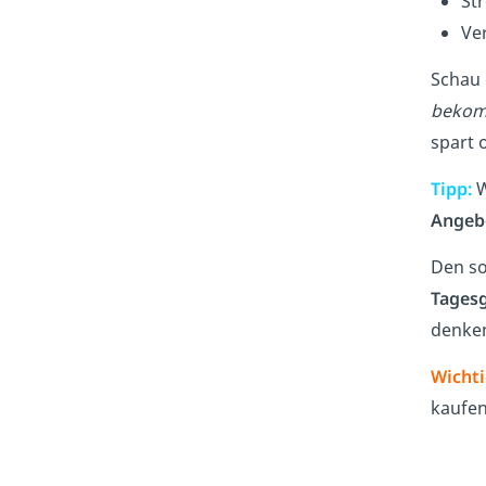
St
Ve
Schau
beko
spart 
Tipp:
W
Angeb
Den s
Tages
denke
Wichti
kaufen