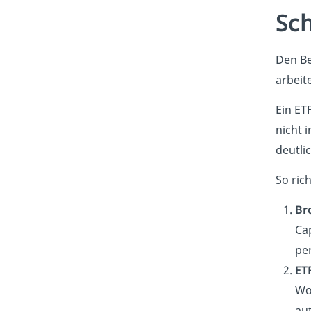
Sch
Den Be
arbeit
Ein ET
nicht 
deutlic
So ric
Br
Cap
pe
ET
Wo
aut