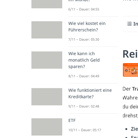
6/11 – Dauer: 04:55
Wie viel kostet ein
I
Führerschein?
7/11 – Dauer: 05:30
Rei
Wie kann ich
monatlich Geld
sparen?
8/11 – Dauer: 04:49
Der
T
Wie funktioniert eine
Kreditkarte?
Wahrer
du de
9/11 – Dauer: 02:48
drehst
ETF
Zie
10/11 – Dauer: 05:17
Sp