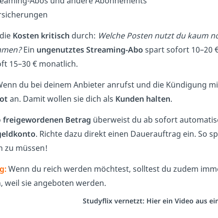
reaming-Abos und andere Abonnements
rsicherungen
 die
Kosten kritisch
durch:
Welche Posten nutzt du kaum no
mmen?
Ein
ungenutztes Streaming-Abo
spart sofort 10–20 
oft 15–30 € monatlich.
enn du bei deinem Anbieter anrufst und die Kündigung mitte
ot
an. Damit wollen sie dich als
Kunden halten
.
o
freigewordenen Betrag
überweist du ab sofort automatis
geldkonto
. Richte dazu direkt einen Dauerauftrag ein. So 
n zu müssen!
g:
Wenn du reich werden möchtest, solltest du zudem im
, weil sie angeboten werden.
Studyflix vernetzt: Hier ein Video aus 