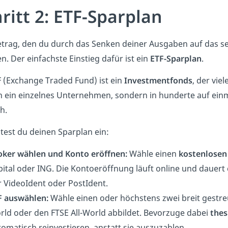
ritt 2: ETF-Sparplan
trag, den du durch das Senken deiner Ausgaben auf das sepa
en. Der einfachste Einstieg dafür ist ein
ETF-Sparplan
.
F (Exchange Traded Fund) ist ein
Investmentfonds
, der viel
in ein einzelnes Unternehmen, sondern in hunderte auf ein
h.
htest du deinen Sparplan ein:
oker wählen und Konto eröffnen:
Wähle einen
kostenlosen
ital oder ING. Die Kontoeröffnung läuft online und dauert e
r VideoIdent oder PostIdent.
F auswählen:
Wähle einen oder höchstens zwei breit gestreu
rld oder den FTSE All-World abbildet. Bevorzuge dabei
thes
omatisch reinvestieren, anstatt sie auszuzahlen.