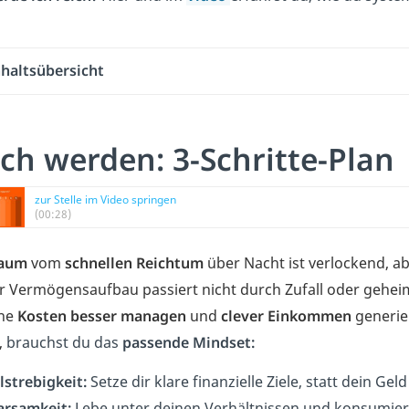
nhaltsübersicht
ch werden: 3-Schritte-Plan
zur Stelle im Video springen
(00:28)
raum
vom
schnellen Reichtum
über Nacht ist verlockend, ab
 Vermögensaufbau passiert nicht durch Zufall oder gehei
ine
Kosten besser managen
und
clever Einkommen
generie
,
brauchst du das
passende Mindset:
lstrebigkeit:
Setze dir klare finanzielle Ziele, statt dein Ge
arsamkeit:
Lebe unter deinen Verhältnissen und konsumier