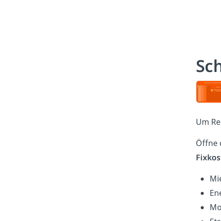
Sc
Um Rei
Öffne 
Fixkos
Mi
En
Mo