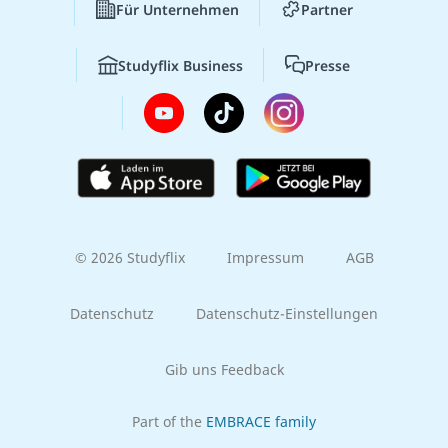
Für Unternehmen
Partner
Studyflix Business
Presse
© 2026 Studyflix
Impressum
AGB
Datenschutz
Datenschutz-Einstellungen
Gib uns Feedback
Part of the
EMBRACE family