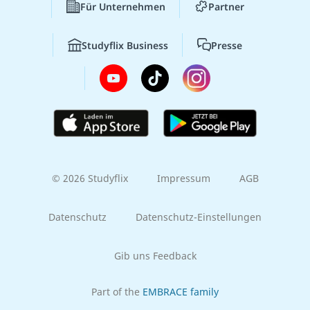
Für Unternehmen
Partner
Studyflix Business
Presse
© 2026 Studyflix
Impressum
AGB
Datenschutz
Datenschutz-Einstellungen
Gib uns Feedback
Part of the
EMBRACE family