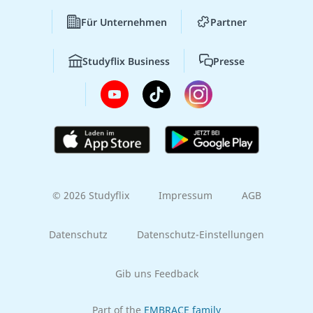
Für Unternehmen
Partner
Studyflix Business
Presse
© 2026 Studyflix
Impressum
AGB
Datenschutz
Datenschutz-Einstellungen
Gib uns Feedback
Part of the
EMBRACE family