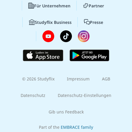
Für Unternehmen
Partner
Studyflix Business
Presse
© 2026 Studyflix
Impressum
AGB
Datenschutz
Datenschutz-Einstellungen
Gib uns Feedback
Part of the
EMBRACE family