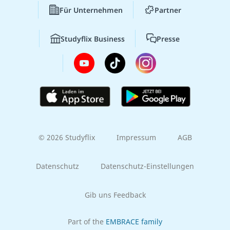
Für Unternehmen
Partner
Studyflix Business
Presse
© 2026 Studyflix
Impressum
AGB
Datenschutz
Datenschutz-Einstellungen
Gib uns Feedback
Part of the
EMBRACE family