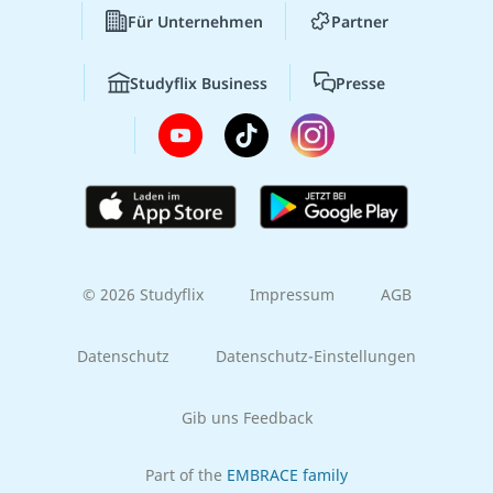
Für Unternehmen
Partner
Studyflix Business
Presse
© 2026 Studyflix
Impressum
AGB
Datenschutz
Datenschutz-Einstellungen
Gib uns Feedback
Part of the
EMBRACE family