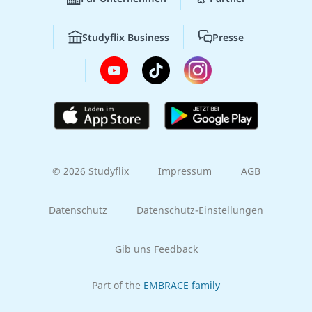
Studyflix Business
Presse
© 2026 Studyflix
Impressum
AGB
Datenschutz
Datenschutz-Einstellungen
Gib uns Feedback
Part of the
EMBRACE family