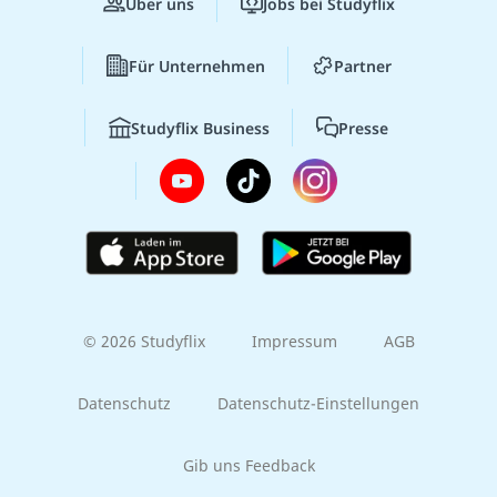
Über uns
Jobs bei Studyflix
Für Unternehmen
Partner
Studyflix Business
Presse
© 2026 Studyflix
Impressum
AGB
Datenschutz
Datenschutz-Einstellungen
Gib uns Feedback