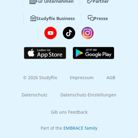
Für Unternehmen
Partner
Studyflix Business
Presse
© 2026 Studyflix
Impressum
AGB
Datenschutz
Datenschutz-Einstellungen
Gib uns Feedback
Part of the
EMBRACE family