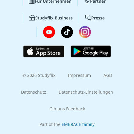
Für Unternehmen
Partner
Studyflix Business
Presse
© 2026 Studyflix
Impressum
AGB
Datenschutz
Datenschutz-Einstellungen
Gib uns Feedback
Part of the
EMBRACE family