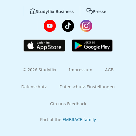
Studyflix Business
Presse
© 2026 Studyflix
Impressum
AGB
Datenschutz
Datenschutz-Einstellungen
Gib uns Feedback
Part of the
EMBRACE family