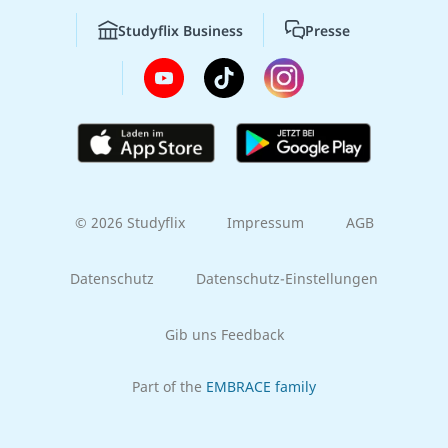
Studyflix Business
Presse
© 2026 Studyflix
Impressum
AGB
Datenschutz
Datenschutz-Einstellungen
Gib uns Feedback
Part of the
EMBRACE family