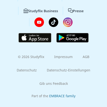
Studyflix Business
Presse
© 2026 Studyflix
Impressum
AGB
Datenschutz
Datenschutz-Einstellungen
Gib uns Feedback
Part of the
EMBRACE family