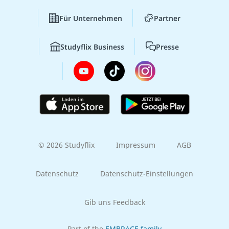
Für Unternehmen
Partner
Studyflix Business
Presse
© 2026 Studyflix
Impressum
AGB
Datenschutz
Datenschutz-Einstellungen
Gib uns Feedback
Part of the
EMBRACE family