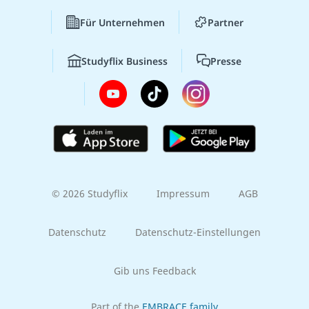
Für Unternehmen
Partner
Studyflix Business
Presse
© 2026 Studyflix
Impressum
AGB
Datenschutz
Datenschutz-Einstellungen
Gib uns Feedback
Part of the
EMBRACE family