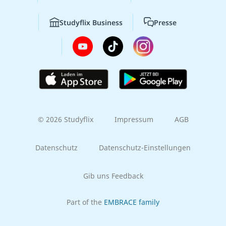
Studyflix Business
Presse
© 2026 Studyflix
Impressum
AGB
Datenschutz
Datenschutz-Einstellungen
Gib uns Feedback
Part of the
EMBRACE family