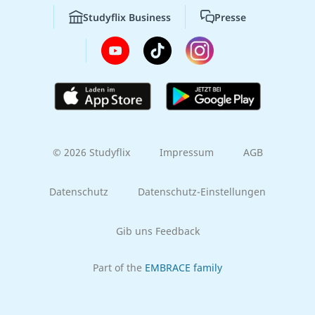
Studyflix Business
Presse
© 2026 Studyflix
Impressum
AGB
Datenschutz
Datenschutz-Einstellungen
Gib uns Feedback
Part of the
EMBRACE family